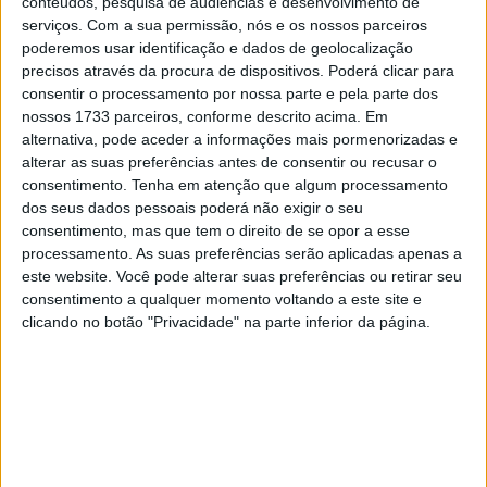
conteúdos, pesquisa de audiências e desenvolvimento de
terem sido removidas, uma delas já em França. A
serviços.
Com a sua permissão, nós e os nossos parceiros
segunda foi descoberta antes do GP de Itália há dias e
poderemos usar identificação e dados de geolocalização
ocasionou um processo contra a equipa Honda Leopard.
precisos através da procura de dispositivos. Poderá clicar para
consentir o processamento por nossa parte e pela parte dos
nossos 1733 parceiros, conforme descrito acima. Em
alternativa, pode aceder a informações mais pormenorizadas e
alterar as suas preferências antes de consentir ou recusar o
consentimento.
Tenha em atenção que algum processamento
dos seus dados pessoais poderá não exigir o seu
consentimento, mas que tem o direito de se opor a esse
processamento. As suas preferências serão aplicadas apenas a
este website. Você pode alterar suas preferências ou retirar seu
consentimento a qualquer momento voltando a este site e
clicando no botão "Privacidade" na parte inferior da página.
A correspondente penalização vai estender-se a todos os
resultados do começo da época, incluindo dois segundos