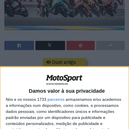
🔊 Ouvir artigo
Desaire na classe mais pequena por
irregularidades nos motores
Damos valor à sua privacidade
O piloto da Honda Leopard viu a maior parte dos pontos
Nós e os nossos 1733
parceiros
armazenamos e/ou acedemos
que tinha ganho até agora retirados devido a uma
a informações num dispositivo, como cookies, e processamos
desclassificação técnica: foi descoberto que pelo menos
dados pessoais, como identificadores únicos e informações
dois dos seus motores de Moto3 tinham sido ilegalmente
padrão enviadas por um dispositivo para publicidade e
abertos, mostrando sinais das freagens de segurança
conteúdos personalizados, medição de publicidade e