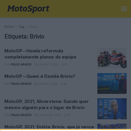
Home
Tag
Brivio
Etiqueta:
Brivio
MotoGP – Honda reformula
completamente planos da equipa
POR
PAULO ARAÚJO
5 JUNHO, 2026
0
MotoGP – Quem é Davide Brivio?
POR
PAULO ARAÚJO
24 MAIO, 2026
0
MotoGP, 2021, Silverstone: Suzuki quer
mesmo alguém para o lugar de Brivio
POR
PAULO ARAÚJO
24 AGOSTO, 2021
0
MotoGP, 2021, Estíria: Brivio, que já vence