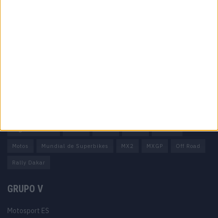
Informação importante
Ficha técnica
Estatuto editorial
Política de privacidade
Termos e condições
Informação Legal
Como anunciar
Tags
Miguel Oliveira
Motas
Moto2
Moto3
MotoGP
Motos
Mundial de Superbikes
MX2
MXGP
Off Road
Rally Dakar
GRUPO V
Motosport ES