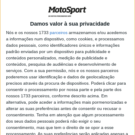
também na F1, de visita
POR
PAULO ARAÚJO
6 AGOSTO, 2021
0
MotoGP, 2021, Qatar: A Suzuki,
Damos valor à sua privacidade
discretamente pronta
Nós e os nossos 1733
parceiros
armazenamos e/ou acedemos
POR
PAULO ARAÚJO
23 MARÇO, 2021
0
a informações num dispositivo, como cookies, e processamos
dados pessoais, como identificadores únicos e informações
MotoGP, 2021: Entrevista com Alex Rins
padrão enviadas por um dispositivo para publicidade e
POR
PAULO ARAÚJO
15 MARÇO, 2021
0
conteúdos personalizados, medição de publicidade e
conteúdos, pesquisa de audiências e desenvolvimento de
serviços.
Com a sua permissão, nós e os nossos parceiros
MotoGP, 2021: Mir, o título e a Suzuki
poderemos usar identificação e dados de geolocalização
POR
PAULO ARAÚJO
9 MARÇO, 2021
0
precisos através da procura de dispositivos. Poderá clicar para
consentir o processamento por nossa parte e pela parte dos
nossos 1733 parceiros, conforme descrito acima. Em
MotoGP, 2021: As marcas em 2021, 2: A
alternativa, pode aceder a informações mais pormenorizadas e
Suzuki
alterar as suas preferências antes de consentir ou recusar o
POR
PAULO ARAÚJO
6 MARÇO, 2021
0
consentimento.
Tenha em atenção que algum processamento
dos seus dados pessoais poderá não exigir o seu
MotoGP, 2021: Mir, o nome a abater
consentimento, mas que tem o direito de se opor a esse
processamento. As suas preferências serão aplicadas apenas a
POR
PAULO ARAÚJO
5 FEVEREIRO, 2021
0