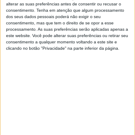
alterar as suas preferências antes de consentir ou recusar o
consentimento.
Tenha em atenção que algum processamento
Meregalli, Brivio e um jornalista
dos seus dados pessoais poderá não exigir o seu
consentimento, mas que tem o direito de se opor a esse
Artigos relacionados
processamento. As suas preferências serão aplicadas apenas a
este website. Você pode alterar suas preferências ou retirar seu
consentimento a qualquer momento voltando a este site e
MotoGP: Ducati domina segundo dia de
clicando no botão "Privacidade" na parte inferior da página.
testes das futuras 850cc
7 AGOSTO, 2026
MotoGP: Tensão entre KTM e Viñales?
Steiner admite ‘fricção’ entre as partes
7 AGOSTO, 2026
A formação da BYRD entrava no campeonato com
Yamaha FZs imaculadamente preparadas pelo mago