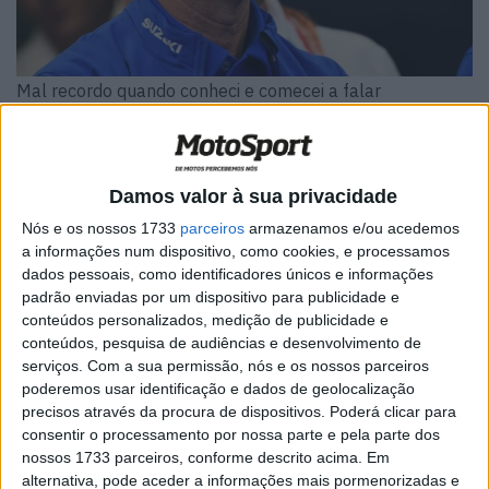
Mal recordo quando conheci e comecei a falar
regularmente com Davide Brivio, um Lombardo de
Casatenovo, perto de Milão, nessa altura ‘manager’ da
equipa da Yamaha Itália nas SBK, a BYRD (Belgarda
Damos valor à sua privacidade
Yamaha Racing Division)…algures por 1989, calculo.
Nós e os nossos 1733
parceiros
armazenamos e/ou acedemos
a informações num dispositivo, como cookies, e processamos
dados pessoais, como identificadores únicos e informações
padrão enviadas por um dispositivo para publicidade e
conteúdos personalizados, medição de publicidade e
conteúdos, pesquisa de audiências e desenvolvimento de
serviços.
Com a sua permissão, nós e os nossos parceiros
poderemos usar identificação e dados de geolocalização
precisos através da procura de dispositivos. Poderá clicar para
consentir o processamento por nossa parte e pela parte dos
nossos 1733 parceiros, conforme descrito acima. Em
alternativa, pode aceder a informações mais pormenorizadas e