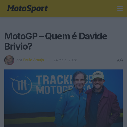
MotoGP – Quem é Davide
Brivio?
A
por
Paulo Araújo
24 Maio, 2026
A