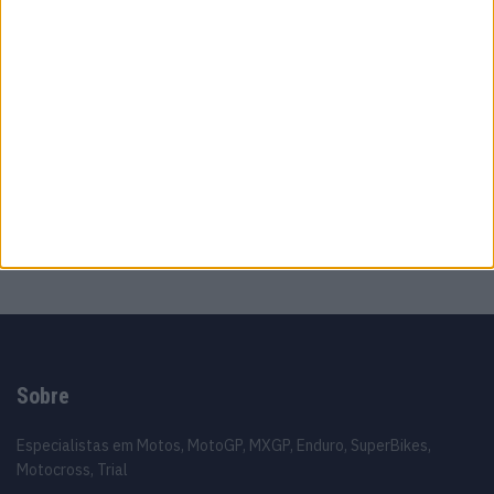
Steiner admite ‘fricção’ entre as partes
7 AGOSTO, 2026
MotoGP: Marco Bezzecchi bate a
concorrência e lidera PR em Silverstone
7 AGOSTO, 2026
MotoGP: Jack Miller compara Yamaha R1 a
uma Moto3 e aproxima-se do WorldSBK
7 AGOSTO, 2026
Sobre
Especialistas em Motos, MotoGP, MXGP, Enduro, SuperBikes,
Motocross, Trial