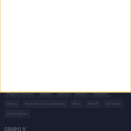
Informação importante
Ficha técnica
Estatuto editorial
Política de privacidade
Termos e condições
Informação Legal
Como anunciar
Tags
Miguel Oliveira
Motas
Moto2
Moto3
MotoGP
Motos
Mundial de Superbikes
MX2
MXGP
Off Road
Rally Dakar
GRUPO V