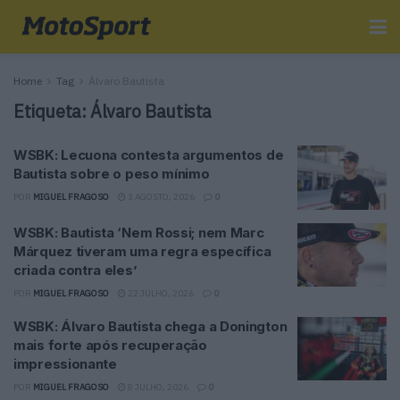
Home
Tag
Álvaro Bautista
Etiqueta:
Álvaro Bautista
WSBK: Lecuona contesta argumentos de
Bautista sobre o peso mínimo
POR
MIGUEL FRAGOSO
3 AGOSTO, 2026
0
WSBK: Bautista ‘Nem Rossi; nem Marc
Márquez tiveram uma regra específica
criada contra eles’
POR
MIGUEL FRAGOSO
22 JULHO, 2026
0
WSBK: Álvaro Bautista chega a Donington
mais forte após recuperação
impressionante
POR
MIGUEL FRAGOSO
8 JULHO, 2026
0