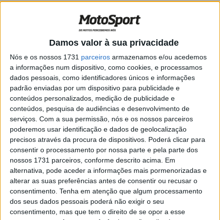
WSBK: Álvaro Bautista submetido a
cirurgia após queda em Most
POR
MIGUEL FRAGOSO
19 MAIO, 2026
0
Damos valor à sua privacidade
WSBK:“Não faz sentido”: Bautista volta a
Nós e os nossos 1731
parceiros
armazenamos e/ou acedemos
atacar regulamentação
a informações num dispositivo, como cookies, e processamos
POR
MIGUEL FRAGOSO
22 ABRIL, 2026
0
dados pessoais, como identificadores únicos e informações
padrão enviadas por um dispositivo para publicidade e
WSBK: Bautista ‘95% dos espectadores
conteúdos personalizados, medição de publicidade e
de Superbike são apaixonados; No
conteúdos, pesquisa de audiências e desenvolvimento de
MotoGP, muitos vêm pelo espetáculo’
serviços.
Com a sua permissão, nós e os nossos parceiros
poderemos usar identificação e dados de geolocalização
POR
MIGUEL FRAGOSO
10 ABRIL, 2026
0
precisos através da procura de dispositivos. Poderá clicar para
WSBK: Álvaro Bautista ‘ter sido campeão
consentir o processamento por nossa parte e pela parte dos
no passado não garante bons resultados’
nossos 1731 parceiros, conforme descrito acima. Em
alternativa, pode aceder a informações mais pormenorizadas e
POR
MIGUEL FRAGOSO
19 FEVEREIRO, 2026
0
alterar as suas preferências antes de consentir ou recusar o
WSBK: Álvaro Bautista acha que ‘tudo é
consentimento.
Tenha em atenção que algum processamento
possível’ em 2026
dos seus dados pessoais poderá não exigir o seu
consentimento, mas que tem o direito de se opor a esse
POR
MIGUEL FRAGOSO
12 JANEIRO, 2026
0