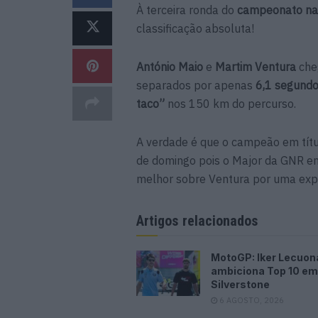
À terceira ronda do
campeonato nac
classificação absoluta!
António Maio
e
Martim Ventura
che
separados por apenas
6,1 segund
taco”
nos 150 km do percurso.
A verdade é que o campeão em títu
de domingo pois o Major da GNR en
melhor sobre Ventura por uma exp
Artigos relacionados
MotoGP: Iker Lecuon
ambiciona Top 10 em
Silverstone
6 AGOSTO, 2026