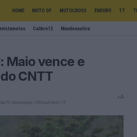
HOME
MOTO GP
MOTOCROSS
ENDURO
TT
T
evistamotos
Calibre12
Mundonautico
al: Maio vence e
a do CNTT
A
A
nal TT
,
Newsletter
,
Offroad Moto
,
TT