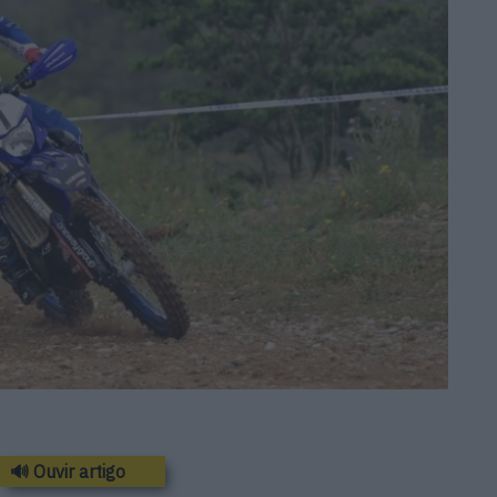
🔊 Ouvir artigo