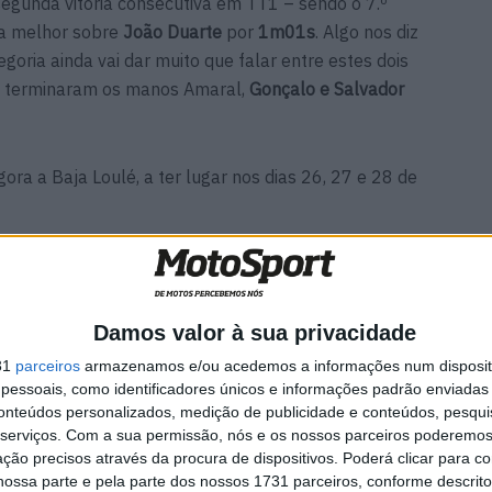
egunda vitória consecutiva em TT1 – sendo o 7.º
 a melhor sobre
João Duarte
por
1m01s
. Algo nos diz
egoria ainda vai dar muito que falar entre estes dois
nal terminaram os manos Amaral,
Gonçalo e Salvador
ra a Baja Loulé, a ter lugar nos dias 26, 27 e 28 de
Damos valor à sua privacidade
31
parceiros
armazenamos e/ou acedemos a informações num dispositi
essoais, como identificadores únicos e informações padrão enviadas 
conteúdos personalizados, medição de publicidade e conteúdos, pesqui
serviços.
Com a sua permissão, nós e os nossos parceiros poderemos 
ção precisos através da procura de dispositivos. Poderá clicar para co
ossa parte e pela parte dos nossos 1731 parceiros, conforme descrit