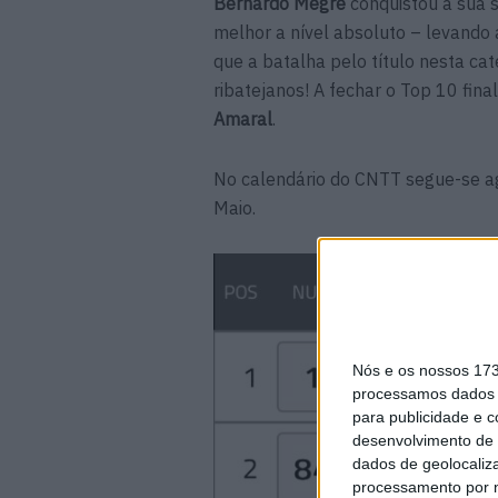
Bernardo Megre
conquistou a sua s
melhor a nível absoluto – levando
que a batalha pelo título nesta cat
ribatejanos! A fechar o Top 10 fi
Amaral
.
No calendário do CNTT segue-se ago
Maio.
Nós e os nossos 17
processamos dados p
para publicidade e 
desenvolvimento de 
dados de geolocaliza
processamento por n