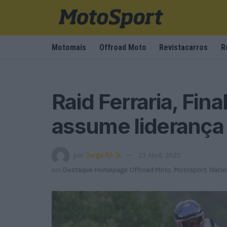
Motomais
Offroad Moto
Revistacarros
R
Raid Ferraria, Fin
assume lideranç
por
Jorge Ró Jr.
23 Abril, 2023
em
Destaque Homepage Offroad Moto
,
Motosport
,
Nacio