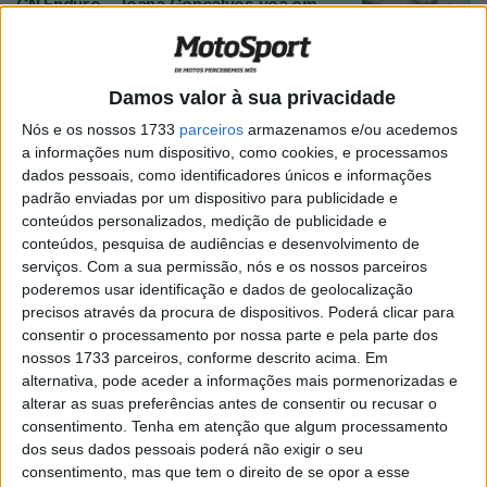
CN Enduro – Joana Gonçalves voa em
Pataias
POR
PAULO ARAÚJO
9 JUNHO, 2026
0
Damos valor à sua privacidade
Dakar 2027 apresentado
POR
PAULO ARAÚJO
6 MAIO, 2026
0
Nós e os nossos 1733
parceiros
armazenamos e/ou acedemos
a informações num dispositivo, como cookies, e processamos
dados pessoais, como identificadores únicos e informações
CNTT – Bruno Santos, Tomás Paulo e
padrão enviadas por um dispositivo para publicidade e
Afonso Oliveira/Daniel Jordão vencem
conteúdos personalizados, medição de publicidade e
Baja TT Norte de Portugal
conteúdos, pesquisa de audiências e desenvolvimento de
serviços.
Com a sua permissão, nós e os nossos parceiros
POR
PAULO ARAÚJO
4 MAIO, 2026
0
poderemos usar identificação e dados de geolocalização
MXGP – Herlings é o rei da montanha em
precisos através da procura de dispositivos. Poderá clicar para
Trentino!
consentir o processamento por nossa parte e pela parte dos
nossos 1733 parceiros, conforme descrito acima. Em
POR
PAULO ARAÚJO
20 ABRIL, 2026
0
alternativa, pode aceder a informações mais pormenorizadas e
MXGP – Cannon e Ernecker brilham em
alterar as suas preferências antes de consentir ou recusar o
espetacular confronto em Trentino
consentimento.
Tenha em atenção que algum processamento
dos seus dados pessoais poderá não exigir o seu
POR
PAULO ARAÚJO
20 ABRIL, 2026
0
consentimento, mas que tem o direito de se opor a esse