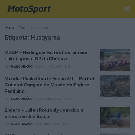
Home
Tag
Husqvarna
Etiqueta:
Husqvarna
MXGP – Herlings e Farres lideram em
Loket após o GP da Chéquia
POR
PAULO ARAÚJO
27 JULHO, 2026
0
Mundial Paulo Duarte EnduroGP – Rachel
Gutish é Campeã do Mundo de Enduro
Feminino
POR
PAULO ARAÚJO
22 JUNHO, 2026
0
Enduro – Julien Roussaly com dupla
vitória em Alcobaça
POR
PAULO ARAÚJO
9 JUNHO, 2026
0