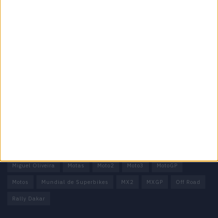
Informação importante
Ficha técnica
Estatuto editorial
Política de privacidade
Termos e condições
Informação Legal
Como anunciar
Tags
Miguel Oliveira
Motas
Moto2
Moto3
MotoGP
Motos
Mundial de Superbikes
MX2
MXGP
Off Road
Rally Dakar