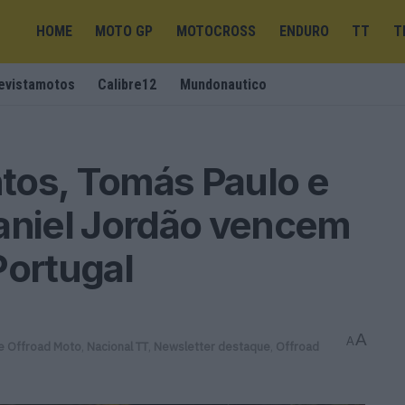
HOME
MOTO GP
MOTOCROSS
ENDURO
TT
T
evistamotos
Calibre12
Mundonautico
tos, Tomás Paulo e
Daniel Jordão vencem
Portugal
A
A
 Offroad Moto
,
Nacional TT
,
Newsletter destaque
,
Offroad