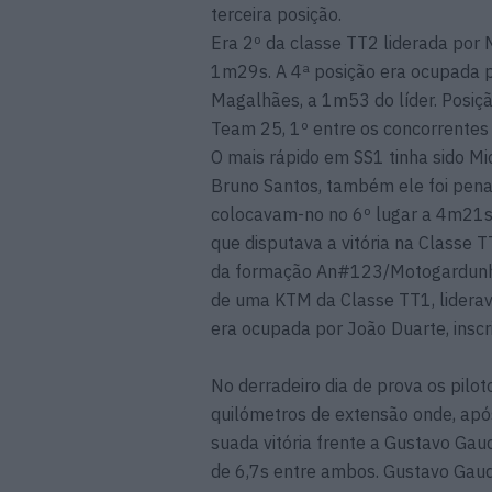
terceira posição.
Era 2º da classe TT2 liderada por 
1m29s. A 4ª posição era ocupada p
Magalhães, a 1m53 do líder. Posiçã
Team 25, 1º entre os concorrentes
O mais rápido em SS1 tinha sido Mic
Bruno Santos, também ele foi pen
colocavam-no no 6º lugar a 4m21s 
que disputava a vitória na Classe T
da formação An#123/Motogardunh
de uma KTM da Classe TT1, liderava
era ocupada por João Duarte, inscr
No derradeiro dia de prova os pilo
quilómetros de extensão onde, ap
suada vitória frente a Gustavo Ga
de 6,7s entre ambos. Gustavo Gaudê