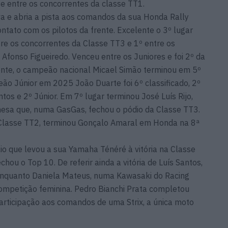
e entre os concorrentes da classe TT1.
va e abria a pista aos comandos da sua Honda Rally
tato com os pilotos da frente. Excelente o 3º lugar
ntre os concorrentes da Classe TT3 e 1º entre os
 Afonso Figueiredo. Venceu entre os Juniores e foi 2º da
mente, o campeão nacional Micael Simão terminou em 5º
eão Júnior em 2025 João Duarte foi 6º classificado, 2º
os e 2º Júnior. Em 7º lugar terminou José Luís Rijo,
esa que, numa GasGas, fechou o pódio da Classe TT3.
Classe TT2, terminou Gonçalo Amaral em Honda na 8ª
io que levou a sua Yamaha Ténéré à vitória na Classe
hou o Top 10. De referir ainda a vitória de Luís Santos,
nquanto Daniela Mateus, numa Kawasaki do Racing
mpetição feminina. Pedro Bianchi Prata completou
rticipação aos comandos de uma Strix, a única moto