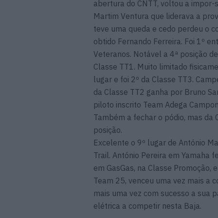
abertura do CNTT, voltou a impor-s
Martim Ventura que liderava a pro
teve uma queda e cedo perdeu o con
obtido Fernando Ferreira. Foi 1º e
Veteranos. Notável a 4ª posição de
Classe TT1. Muito limitado fisica
lugar e foi 2º da Classe TT3. Camp
da Classe TT2 ganha por Bruno Sant
piloto inscrito Team Adega Campon
Também a fechar o pódio, mas da 
posição.
Excelente o 9º lugar de António Ma
Trail. António Pereira em Yamaha fec
em GasGas, na Classe Promoção, e
Team 25, venceu uma vez mais a co
mais uma vez com sucesso a sua pa
elétrica a competir nesta Baja.