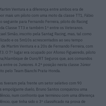
Martim Ventura e a diferença entre ambos era de
or mais um piloto com uma moto da classe TT1, Fábio
o seguinte para Fernando Ferreira, piloto do Racing
 da Classe TT3 e também 1º entre os Veteranos.
ael Simão, inscrito pela Santag Racing, mas, tal como
alizado e os 5m10s acrescentados ao seu tempo
de Martim Ventura e a 20s de Fernando Ferreira, com
T3. O 7º lugar era ocupado por Afonso Figueiredo, piloto
a/Alambique de Ouro/RT Seguros que, aos comandos
 entre os Juniores. A 2ª posição nesta classe Júnior
ito pelo Team Bianchi Prata-Honda.
tos tiveram pela frente um setor seletivo com 90
ós empolgante duelo, Bruno Santos conquistou uma
udêncio, num confronto que terminou com uma diferença
ncio, que tinha sido o 3º classificado na prova de