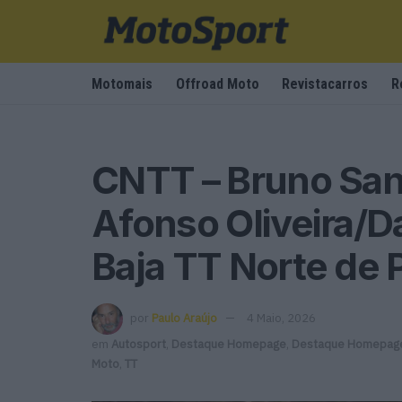
Motomais
Offroad Moto
Revistacarros
R
CNTT – Bruno San
Afonso Oliveira/
Baja TT Norte de 
por
Paulo Araújo
4 Maio, 2026
em
Autosport
,
Destaque Homepage
,
Destaque Homepage
Moto
,
TT