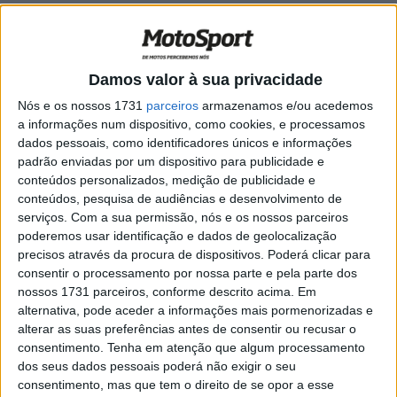
CNTT: Salvador e Gonçaçlo Amaral
presentes no Raide TT José Alvoeiro
POR
MIGUEL FRAGOSO
7 ABRIL, 2025
0
Damos valor à sua privacidade
TT: Gonçalo e Salvador Amaral dentro do
Nós e os nossos 1731
parceiros
armazenamos e/ou acedemos
Top 10 na Baja Escuderia Castelo Branco
a informações num dispositivo, como cookies, e processamos
POR
MIGUEL FRAGOSO
25 MARÇO, 2025
0
dados pessoais, como identificadores únicos e informações
padrão enviadas por um dispositivo para publicidade e
TT: Salvador e Gonçalo Amaral no Baja
conteúdos personalizados, medição de publicidade e
Escuderia Castelo Branco
conteúdos, pesquisa de audiências e desenvolvimento de
POR
MIGUEL FRAGOSO
19 MARÇO, 2025
0
serviços.
Com a sua permissão, nós e os nossos parceiros
poderemos usar identificação e dados de geolocalização
Baja TT Sharish Gin Reguengos: Salvador
precisos através da procura de dispositivos. Poderá clicar para
Amaral preparado para o desafio
consentir o processamento por nossa parte e pela parte dos
nossos 1731 parceiros, conforme descrito acima. Em
POR
MIGUEL FRAGOSO
13 SETEMBRO, 2024
0
alternativa, pode aceder a informações mais pormenorizadas e
Salvador Amaral, Raid Ferraria: “Estou a
alterar as suas preferências antes de consentir ou recusar o
aprender de corrida para corrida”
consentimento.
Tenha em atenção que algum processamento
dos seus dados pessoais poderá não exigir o seu
POR
JORGE RÓ JR.
30 ABRIL, 2024
0
consentimento, mas que tem o direito de se opor a esse