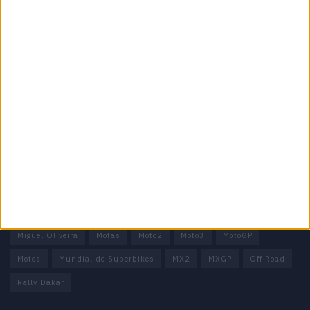
Informação importante
Ficha técnica
Estatuto editorial
Política de privacidade
Termos e condições
Informação Legal
Como anunciar
Tags
Miguel Oliveira
Motas
Moto2
Moto3
MotoGP
Motos
Mundial de Superbikes
MX2
MXGP
Off Road
Rally Dakar