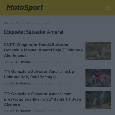
Home
Tag
Salvador Amaral
Etiqueta:
Salvador Amaral
CNTT: Wingmotor Honda Salvador,
Gonçalo e Manuel Amaral Baja TT Montes
Alentejanos
POR
MIGUEL FRAGOSO
25 FEVEREIRO, 2026
0
TT: Gonçalo e Salvador Amaral no bp
Ultimate Rally Raid Portugal
POR
MIGUEL FRAGOSO
19 SETEMBRO, 2025
0
TT: Gonçalo e Salvador Amaral com
prestação positiva no 32º Raide TT José
Alvoeiro
POR
MIGUEL FRAGOSO
16 ABRIL, 2025
0