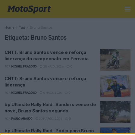
Home
Tag
Bruno Santos
Etiqueta:
Bruno Santos
CNTT: Bruno Santos vence e reforça
liderança do campeonato em Ferraria
POR
MIGUEL FRAGOSO
25 MAIO, 2026
0
CNTT: Bruno Santos vence e reforça
liderança
POR
MIGUEL FRAGOSO
6 MAIO, 2026
0
bp Ultimate Rally Raid : Sanders vence de
novo, Bruno Santos segundo
POR
PAULO ARAÚJO
20 MARÇO, 2026
0
bp Ultimate Rally Raid : Pódio para Bruno