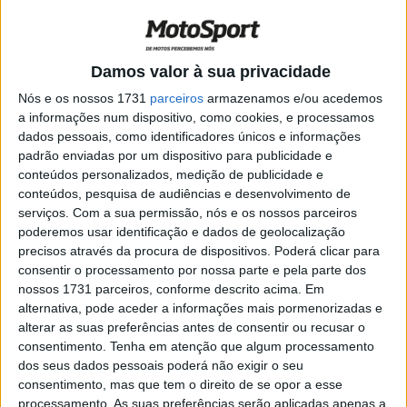
Santos na terceira etapa
POR
PAULO ARAÚJO
21 MARÇO, 2026
0
Rally Raid – Bruno Santos vence categoria
Damos valor à sua privacidade
Rally 2
Nós e os nossos 1731
parceiros
armazenamos e/ou acedemos
POR
PAULO ARAÚJO
18 MARÇO, 2026
0
a informações num dispositivo, como cookies, e processamos
dados pessoais, como identificadores únicos e informações
Bruno Santos com bom arranque no bp
padrão enviadas por um dispositivo para publicidade e
Ultimate Rally Raid Portugal
conteúdos personalizados, medição de publicidade e
POR
PAULO ARAÚJO
17 MARÇO, 2026
0
conteúdos, pesquisa de audiências e desenvolvimento de
serviços.
Com a sua permissão, nós e os nossos parceiros
Bruno Santos no bp Ultimate Rally Raid
poderemos usar identificação e dados de geolocalização
Portugal
precisos através da procura de dispositivos. Poderá clicar para
POR
PAULO ARAÚJO
17 MARÇO, 2026
0
consentir o processamento por nossa parte e pela parte dos
nossos 1731 parceiros, conforme descrito acima. Em
CNTT: Bruno Santos vence a Baja Montes
alternativa, pode aceder a informações mais pormenorizadas e
Alentejanos
alterar as suas preferências antes de consentir ou recusar o
POR
MIGUEL FRAGOSO
2 MARÇO, 2026
0
consentimento.
Tenha em atenção que algum processamento
dos seus dados pessoais poderá não exigir o seu
Dakar 2026 em retrospetiva – Desafio
consentimento, mas que tem o direito de se opor a esse
total
processamento. As suas preferências serão aplicadas apenas a