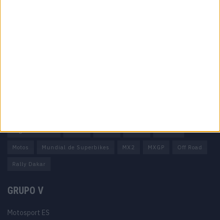
Informação importante
Ficha técnica
Estatuto editorial
Política de privacidade
Termos e condições
Informação Legal
Como anunciar
Tags
Miguel Oliveira
Motas
Moto2
Moto3
MotoGP
Motos
Mundial de Superbikes
MX2
MXGP
Off Road
Rally Dakar
GRUPO V
Motosport ES