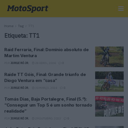
Home
Tag
TT1
Etiqueta:
TT1
Raid Ferraria, Final: Domínio absoluto de
Martim Ventura
POR
JORGE RÓ JR.
28 ABRIL, 2024
0
Raide TT Góis, Final: Grande triunfo de
Diogo Ventura em “casa”
POR
JORGE RÓ JR.
30 MARÇO, 2024
0
Tomás Dias, Baja Portalegre, Final (5.º):
“Conseguir um Top 5 é um sonho tornado
realidade”
POR
JORGE RÓ JR.
29 OUTUBRO, 2023
0