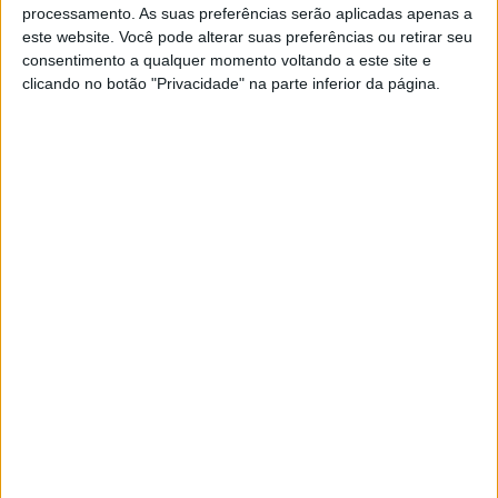
POR
JORGE RÓ JR.
23 OUTUBRO, 2023
0
processamento. As suas preferências serão aplicadas apenas a
este website. Você pode alterar suas preferências ou retirar seu
Salvador Amaral, Baja Reguengos, Final:
consentimento a qualquer momento voltando a este site e
“Saímos daqui inteiros e colado ao meu
clicando no botão "Privacidade" na parte inferior da página.
irmão”
POR
JORGE RÓ JR.
27 SETEMBRO, 2023
0
CNTT, Baja Reguengos, Final: António
Maio na liderança isolada do campeonato
POR
JORGE RÓ JR.
24 SETEMBRO, 2023
0
CNTT, Baja Loulé, SS1: Martim Ventura
assume o comando
POR
JORGE RÓ JR.
27 MAIO, 2023
0
Gonçalo Amaral, CNTT, Raid Ferraria: “O
balanço é positivo”
POR
JORGE RÓ JR.
28 ABRIL, 2023
0
Raid Ferraria, Final: Maio vence e assume
liderança do CNTT