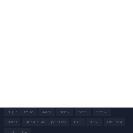
Motocross, Trial
Informação importante
Ficha técnica
Estatuto editorial
Política de privacidade
Termos e condições
Informação Legal
Como anunciar
Tags
Miguel Oliveira
Motas
Moto2
Moto3
MotoGP
Motos
Mundial de Superbikes
MX2
MXGP
Off Road
Rally Dakar