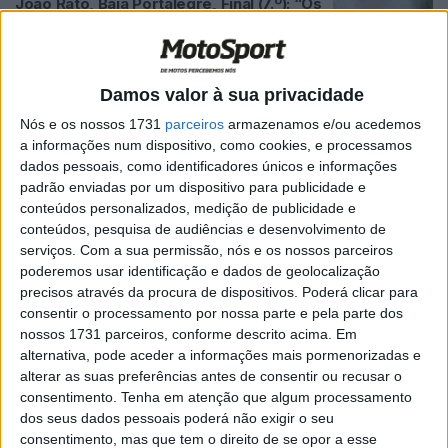
João Rato, Baja Portalegre, Final (7.º): “Os
putos andam muito, já não é fácil
acompanhá-los!”
POR
JORGE RÓ JR.
28 OUTUBRO, 2023
0
Damos valor à sua privacidade
Salvador Amaral, Baja Portalegre, Final
Nós e os nossos 1731
parceiros
armazenamos e/ou acedemos
(6.º): “Fiz uma corrida sempre a aumentar
a informações num dispositivo, como cookies, e processamos
o passo”
dados pessoais, como identificadores únicos e informações
POR
JORGE RÓ JR.
28 OUTUBRO, 2023
0
padrão enviadas por um dispositivo para publicidade e
conteúdos personalizados, medição de publicidade e
João Duarte, Baja Portalegre, Final (4.º):
conteúdos, pesquisa de audiências e desenvolvimento de
“Adorei esta corrida… quem não
serviços.
Com a sua permissão, nós e os nossos parceiros
adora?!”
poderemos usar identificação e dados de geolocalização
POR
JORGE RÓ JR.
28 OUTUBRO, 2023
0
precisos através da procura de dispositivos. Poderá clicar para
consentir o processamento por nossa parte e pela parte dos
Baja Portalegre, Final: Bruno Santos
nossos 1731 parceiros, conforme descrito acima. Em
vence pela primeira vez
alternativa, pode aceder a informações mais pormenorizadas e
POR
JORGE RÓ JR.
28 OUTUBRO, 2023
0
alterar as suas preferências antes de consentir ou recusar o
consentimento.
Tenha em atenção que algum processamento
Baja Portalegre: Conheça a lista dos 194
dos seus dados pessoais poderá não exigir o seu
inscritos nas Motos e Quads
consentimento, mas que tem o direito de se opor a esse