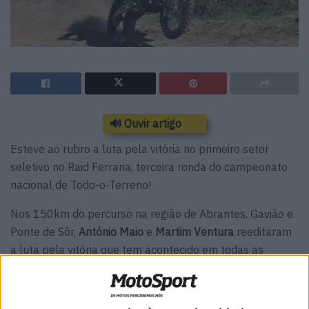
🔊 Ouvir artigo
Esteve ao rubro a luta pela vitória no primeiro setor
seletivo no Raid Ferraria, terceira ronda do campeonato
nacional de Todo-o-Terreno!
Nos 150km do percurso na região de Abrantes, Gavião e
Ponte de Sôr,
António Maio
e
Martim Ventura
reeditaram
a luta pela vitória que tem acontecido em todas as
provas no último ano… desta vez a
diferença entre os
dois pilotos da Yamaha foi de apenas 8,1 segundos
!