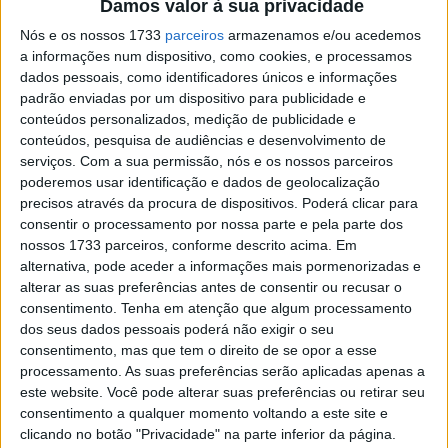
Damos valor à sua privacidade
Sem dúvida que Maio e Ventura estão um nível acima de
toda a concorrência e a prova disso é que o 3.º
Nós e os nossos 1733
parceiros
armazenamos e/ou acedemos
a informações num dispositivo, como cookies, e processamos
classificado,
Gustavo Gaudêncio
, terminou a
3m15s
do
dados pessoais, como identificadores únicos e informações
vencedor. O ribatejano mostrou de novo que está lá no
padrão enviadas por um dispositivo para publicidade e
caso de algum erro por parte do duo da frente.
conteúdos personalizados, medição de publicidade e
conteúdos, pesquisa de audiências e desenvolvimento de
Artigos relacionados
serviços.
Com a sua permissão, nós e os nossos parceiros
poderemos usar identificação e dados de geolocalização
precisos através da procura de dispositivos. Poderá clicar para
MotoGP: Iker Lecuona ambiciona Top 10 em
consentir o processamento por nossa parte e pela parte dos
Silverstone
nossos 1733 parceiros, conforme descrito acima. Em
6 AGOSTO, 2026
alternativa, pode aceder a informações mais pormenorizadas e
alterar as suas preferências antes de consentir ou recusar o
MotoGP: Marco Bezzecchi recebe luz verde
consentimento.
Tenha em atenção que algum processamento
para correr em Silverstone
dos seus dados pessoais poderá não exigir o seu
6 AGOSTO, 2026
consentimento, mas que tem o direito de se opor a esse
processamento. As suas preferências serão aplicadas apenas a
este website. Você pode alterar suas preferências ou retirar seu
consentimento a qualquer momento voltando a este site e
clicando no botão "Privacidade" na parte inferior da página.