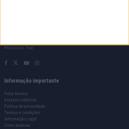
Sobre
Especialistas em Motos, MotoGP, MXGP, Enduro, SuperBikes,
Motocross, Trial
Informação importante
Ficha técnica
Estatuto editorial
Política de privacidade
Termos e condições
Informação Legal
Como anunciar