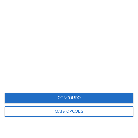
Classificação geral do Raid Ferraria após o SS1
CONCORDO
Tags:
António Maio
Bernardo Megre
Bruno Santos
MAIS OPÇÕES
Campeonato Nacional Todo-o-Terreno
CNTT
CNTT 2023
Daniel jordão
Gustavo Gaudêncio
João Duarte
Martim Ventura
Micael Simão
Miguel Castro