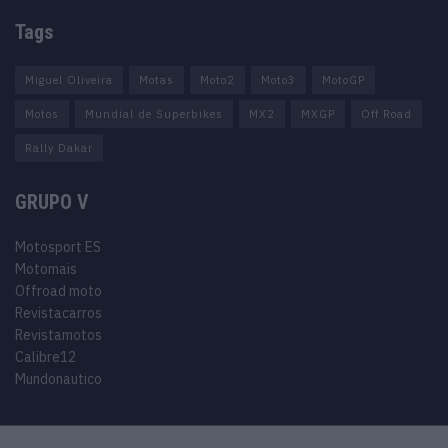
Tags
Miguel Oliveira
Motas
Moto2
Moto3
MotoGP
Motos
Mundial de Superbikes
MX2
MXGP
Off Road
Rally Dakar
GRUPO V
Motosport ES
Motomais
Offroad moto
Revistacarros
Revistamotos
Calibre12
Mundonautico