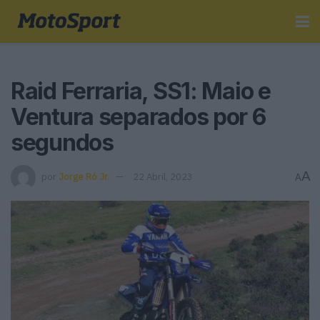
Raid Ferraria, SS1: Maio e
Ventura separados por 6
segundos
A
por
Jorge Ró Jr.
22 Abril, 2023
A