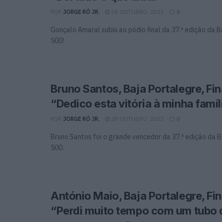
POR
JORGE RÓ JR.
28 OUTUBRO, 2023
0
Gonçalo Amaral subiu ao pódio final da 37.ª edição da 
500!
Bruno Santos, Baja Portalegre, Fina
“Dedico esta vitória à minha famíl
POR
JORGE RÓ JR.
28 OUTUBRO, 2023
0
Bruno Santos foi o grande vencedor da 37.ª edição da 
500.
António Maio, Baja Portalegre, Fina
“Perdi muito tempo com um tubo 