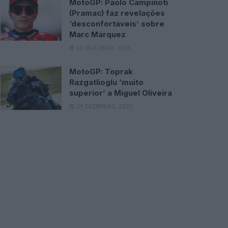
MotoGP: Paolo Campinoti
(Pramac) faz revelações
‘desconfortáveis’ sobre
Marc Márquez
16 OUTUBRO, 2025
MotoGP: Toprak
Razgatlioglu ‘muito
superior’ a Miguel Oliveira
29 DEZEMBRO, 2025