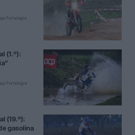
Baja Portalegre
l (1.º):
ia”
Baja Portalegre
l (19.º):
de gasolina