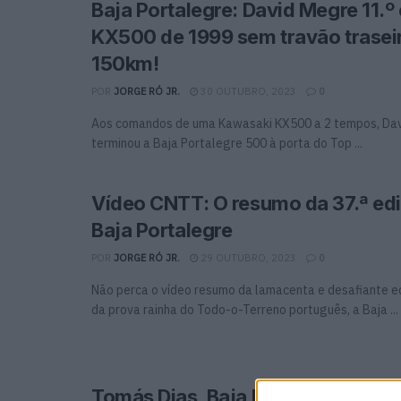
Baja Portalegre: David Megre 11.
KX500 de 1999 sem travão trasei
150km!
POR
JORGE RÓ JR.
30 OUTUBRO, 2023
0
Aos comandos de uma Kawasaki KX500 a 2 tempos, Da
terminou a Baja Portalegre 500 à porta do Top ...
Vídeo CNTT: O resumo da 37.ª ed
Baja Portalegre
POR
JORGE RÓ JR.
29 OUTUBRO, 2023
0
Não perca o vídeo resumo da lamacenta e desafiante e
da prova rainha do Todo-o-Terreno português, a Baja ...
Tomás Dias, Baja Portalegre, Final 