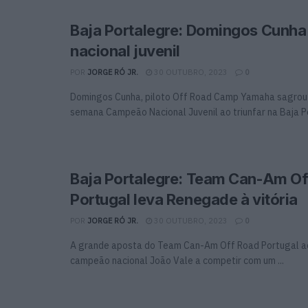
Baja Portalegre: Domingos Cunh
nacional juvenil
POR
JORGE RÓ JR.
30 OUTUBRO, 2023
0
Domingos Cunha, piloto Off Road Camp Yamaha sagrou
semana Campeão Nacional Juvenil ao triunfar na Baja Po
Baja Portalegre: Team Can-Am Of
Portugal leva Renegade à vitória
POR
JORGE RÓ JR.
30 OUTUBRO, 2023
0
A grande aposta do Team Can-Am Off Road Portugal ao
campeão nacional João Vale a competir com um ...