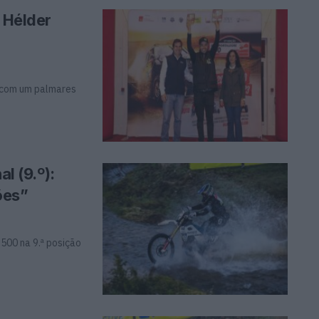
… Hélder
 com um palmares
l (9.º):
ões”
 500 na 9.ª posição