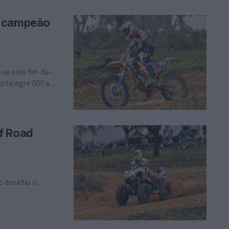
a campeão
-se este fim-de-
rtalegre 500 a ...
f Road
 desafiar o