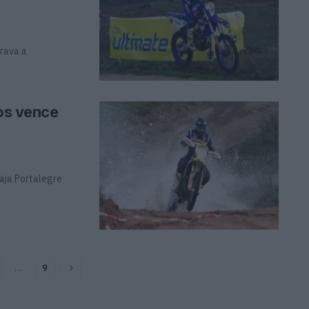
rava a
tos vence
Baja Portalegre
…
9