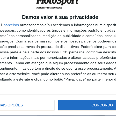
 tornado
Damos valor à sua privacidade
31
parceiros
armazenamos e/ou acedemos a informações num dispositi
essoais, como identificadores únicos e informações padrão enviadas 
 Todo-o-Terreno,
conteúdos personalizados, medição de publicidade e conteúdos, pesqui
na Baja ...
serviços.
Com a sua permissão, nós e os nossos parceiros poderemos 
ção precisos através da procura de dispositivos. Poderá clicar para co
ossa parte e pela parte dos nossos 1731 parceiros, conforme descrit
edor Quads:
eder a informações mais pormenorizadas e alterar as suas preferência
editei que
timento.
Tenha em atenção que algum processamento dos seus dados
nsentimento, mas que tem o direito de se opor a esse processamento. A
as a este website. Você pode alterar suas preferências ou retirar seu
tando a este site e clicando no botão "Privacidade" na parte inferior 
Portalegre 500!
AIS OPÇÕES
CONCORDO
7.º): “Os