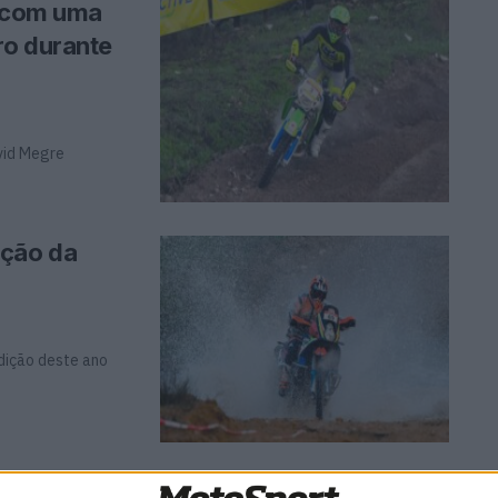
º com uma
ro durante
vid Megre
ição da
dição deste ano
(5.º):