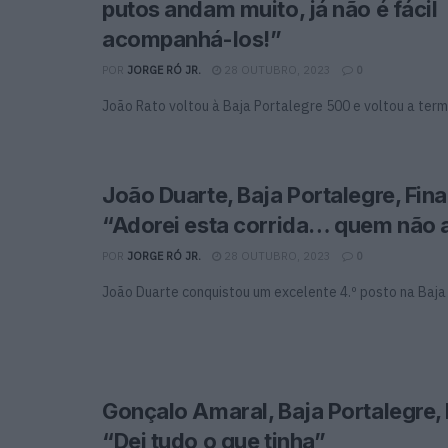
putos andam muito, já não é fácil
acompanhá-los!”
POR
JORGE RÓ JR.
28 OUTUBRO, 2023
0
João Rato voltou à Baja Portalegre 500 e voltou a term
João Duarte, Baja Portalegre, Final
“Adorei esta corrida… quem não 
POR
JORGE RÓ JR.
28 OUTUBRO, 2023
0
João Duarte conquistou um excelente 4.º posto na Baja
Gonçalo Amaral, Baja Portalegre, F
“Dei tudo o que tinha”