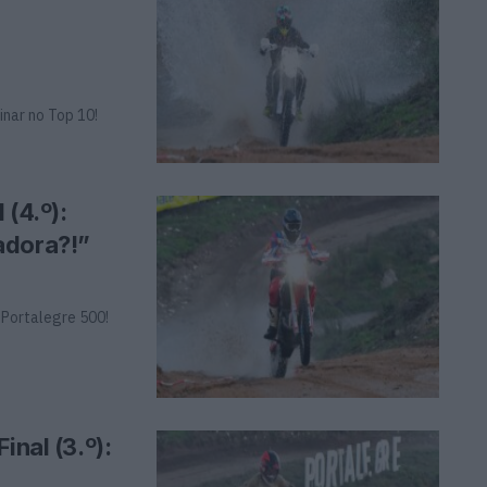
inar no Top 10!
 (4.º):
adora?!”
 Portalegre 500!
inal (3.º):