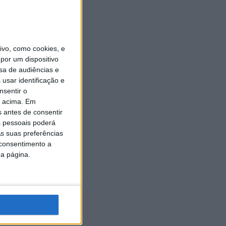
vo, como cookies, e
por um dispositivo
sa de audiências e
usar identificação e
nsentir o
o acima. Em
s antes de consentir
 pessoais poderá
s suas preferências
 consentimento a
da página.