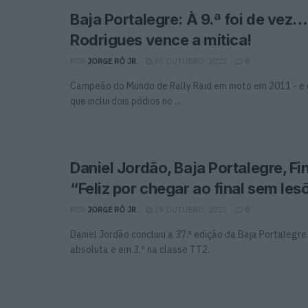
Baja Portalegre: À 9.ª foi de vez
Rodrigues vence a mítica!
POR
JORGE RÓ JR.
30 OUTUBRO, 2023
0
Campeão do Mundo de Rally Raid em moto em 2011 - e
que inclui dois pódios no ...
Daniel Jordão, Baja Portalegre, Fina
“Feliz por chegar ao final sem les
POR
JORGE RÓ JR.
29 OUTUBRO, 2023
0
Daniel Jordão concluiu a 37.ª edição da Baja Portalegre
absoluta e em 3.º na classe TT2.