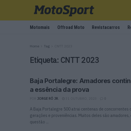
Motomais
Offroad Moto
Revistacarros
R
Home
Tag
CNTT 2023
Etiqueta:
CNTT 2023
Baja Portalegre: Amadores conti
a essência da prova
POR
JORGE RÓ JR.
31 OUTUBRO, 2023
0
A Baja Portalegre 500 atrai centenas de concorrentes 
gerações e proveniências. Muitos deles são amadores,
questão ...