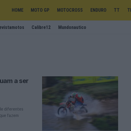
HOME
MOTO GP
MOTOCROSS
ENDURO
TT
T
evistamotos
Calibre12
Mundonautico
nuam a ser
de diferentes
 que fazem