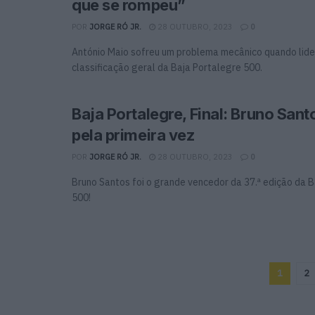
que se rompeu”
POR
JORGE RÓ JR.
28 OUTUBRO, 2023
0
António Maio sofreu um problema mecânico quando lide
classificação geral da Baja Portalegre 500.
Baja Portalegre, Final: Bruno San
pela primeira vez
POR
JORGE RÓ JR.
28 OUTUBRO, 2023
0
Bruno Santos foi o grande vencedor da 37.ª edição da 
500!
1
2