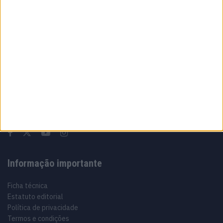
7 AGOSTO, 2026
Sobre
Especialistas em Motos, MotoGP, MXGP, Enduro, SuperBikes,
Motocross, Trial
Informação importante
Ficha técnica
Estatuto editorial
Política de privacidade
Termos e condições