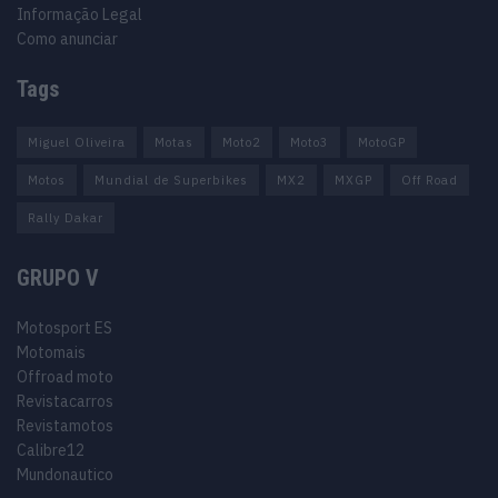
Informação Legal
Como anunciar
Tags
Miguel Oliveira
Motas
Moto2
Moto3
MotoGP
Motos
Mundial de Superbikes
MX2
MXGP
Off Road
Rally Dakar
GRUPO V
Motosport ES
Motomais
Offroad moto
Revistacarros
Revistamotos
Calibre12
Mundonautico