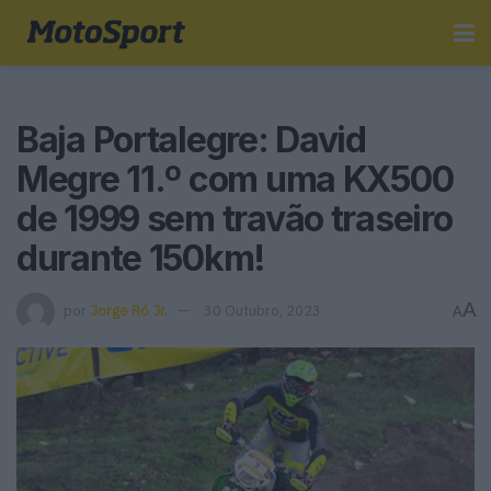
Baja Portalegre: David
Megre 11.º com uma KX500
de 1999 sem travão traseiro
durante 150km!
A
por
Jorge Ró Jr.
30 Outubro, 2023
A