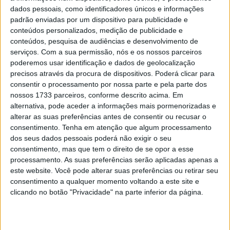
de 1999 com algumas problemas mecânicos pelo meio!
dados pessoais, como identificadores únicos e informações
No primeiro dia os raios da roda de trás alargaram todos
padrão enviadas por um dispositivo para publicidade e
mas tivemos sorte por serem só 60 km. No derradeiro dia
conteúdos personalizados, medição de publicidade e
de corrida, fiquei sem travão de trás ao km 50 e só
conteúdos, pesquisa de audiências e desenvolvimento de
serviços.
Com a sua permissão, nós e os nossos parceiros
conseguimos reparar ao km 200. As corridas são assim,
poderemos usar identificação e dados de geolocalização
nem sempre corre tudo a 100% e Portalegre é
precisos através da procura de dispositivos. Poderá clicar para
Portalegre… tudo acontece. Obrigado especial ao Rogério
consentir o processamento por nossa parte e pela parte dos
Barrancos e ao Rui Assunção da MXT
“.
nossos 1733 parceiros, conforme descrito acima. Em
alternativa, pode aceder a informações mais pormenorizadas e
A feliz coincidência foi que o
vencedor da Baja Portalegre
alterar as suas preferências antes de consentir ou recusar o
consentimento.
Tenha em atenção que algum processamento
em 1993, Carlos Crespo
, esteve presente com uma moto
dos seus dados pessoais poderá não exigir o seu
igual à de David Megre para abrir o prólogo com o
consentimento, mas que tem o direito de se opor a esse
número 00. Numa amostra de que o espírito do TT está
processamento. As suas preferências serão aplicadas apenas a
bem vivo entre
duas gerações separadas por 30 anos
,
este website. Você pode alterar suas preferências ou retirar seu
Crespo
emprestou a sua moto para peças
, possibilitando
consentimento a qualquer momento voltando a este site e
clicando no botão "Privacidade" na parte inferior da página.
assim a Megre terminar a prova numa boa posição.
Artigos relacionados