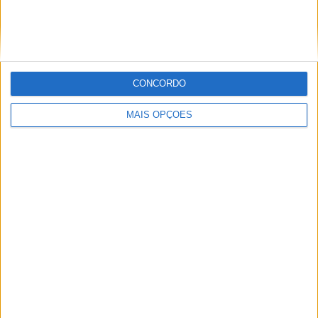
BP Ultimate Adventure Team
Campeonato Nacional Todo-o-Terreno
CNTT 2023
David Megre
Kawasaki
Kawasaki KX500
CONCORDO
MAIS OPÇÕES
Jorge Ró Jr.
Artigos relacionados