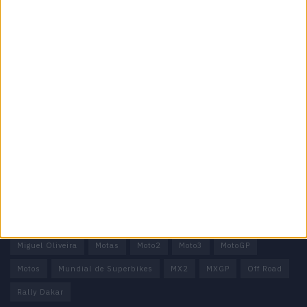
Informação importante
Ficha técnica
Estatuto editorial
Política de privacidade
Termos e condições
Informação Legal
Como anunciar
Tags
Miguel Oliveira
Motas
Moto2
Moto3
MotoGP
Motos
Mundial de Superbikes
MX2
MXGP
Off Road
Rally Dakar