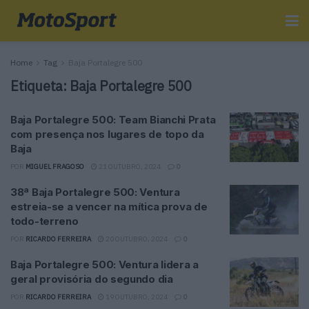
Home
Tag
Baja Portalegre 500
Etiqueta:
Baja Portalegre 500
Baja Portalegre 500: Team Bianchi Prata
com presença nos lugares de topo da
Baja
POR
MIGUEL FRAGOSO
21 OUTUBRO, 2024
0
38ª Baja Portalegre 500: Ventura
estreia-se a vencer na mítica prova de
todo-terreno
POR
RICARDO FERREIRA
20 OUTUBRO, 2024
0
Baja Portalegre 500: Ventura lidera a
geral provisória do segundo dia
POR
RICARDO FERREIRA
19 OUTUBRO, 2024
0