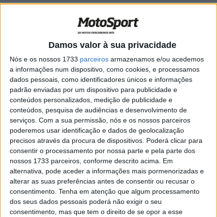
Baja Portalegre 500: António Maio
apostado em vencer a mítica prova
alentejana
Damos valor à sua privacidade
POR
MIGUEL FRAGOSO
17 OUTUBRO, 2024
0
Nós e os nossos 1733
parceiros
armazenamos e/ou acedemos
Baja Portalegre 500: CNTT com 258
a informações num dispositivo, como cookies, e processamos
inscritos
dados pessoais, como identificadores únicos e informações
POR
MIGUEL FRAGOSO
16 OUTUBRO, 2024
0
padrão enviadas por um dispositivo para publicidade e
conteúdos personalizados, medição de publicidade e
Aguedense Marcelo Lourenço
conteúdos, pesquisa de audiências e desenvolvimento de
homenageia Bombeiros Portugueses na
serviços.
Com a sua permissão, nós e os nossos parceiros
Baja Portalegre 500
poderemos usar identificação e dados de geolocalização
POR
MIGUEL FRAGOSO
16 OUTUBRO, 2024
0
precisos através da procura de dispositivos. Poderá clicar para
consentir o processamento por nossa parte e pela parte dos
Baja Portalegre 500: Bruno Santos
nossos 1733 parceiros, conforme descrito acima. Em
aponta ao pódio depois da vitória em
alternativa, pode aceder a informações mais pormenorizadas e
2023
alterar as suas preferências antes de consentir ou recusar o
POR
MIGUEL FRAGOSO
15 OUTUBRO, 2024
0
consentimento.
Tenha em atenção que algum processamento
dos seus dados pessoais poderá não exigir o seu
Baja Portalegre 500: Irmãos Amaral
consentimento, mas que tem o direito de se opor a esse
juntos de 17 a 19 de outubro