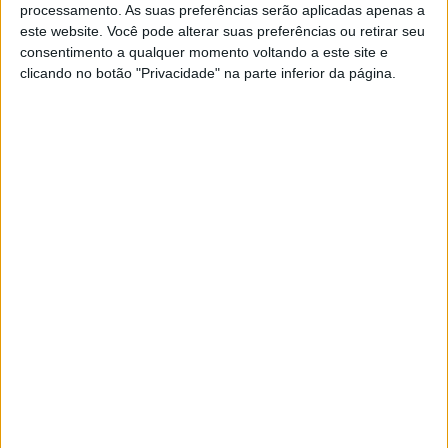
processamento. As suas preferências serão aplicadas apenas a
POR
MIGUEL FRAGOSO
15 OUTUBRO, 2024
0
este website. Você pode alterar suas preferências ou retirar seu
consentimento a qualquer momento voltando a este site e
bp Ultimate Adventure Team em força na
clicando no botão "Privacidade" na parte inferior da página.
Baja Portalegre 500
POR
MIGUEL FRAGOSO
15 OUTUBRO, 2024
0
Baja Portalegre: Amadores continuam a
ser a essência da prova
POR
JORGE RÓ JR.
31 OUTUBRO, 2023
0
Baja Portalegre: Domingos Cunha
campeão nacional juvenil
POR
JORGE RÓ JR.
30 OUTUBRO, 2023
0
Baja Portalegre: Team Can-Am Off Road
Portugal leva Renegade à vitória
POR
JORGE RÓ JR.
30 OUTUBRO, 2023
0
Baja Portalegre: À 9.ª foi de vez… Hélder
Rodrigues vence a mítica!