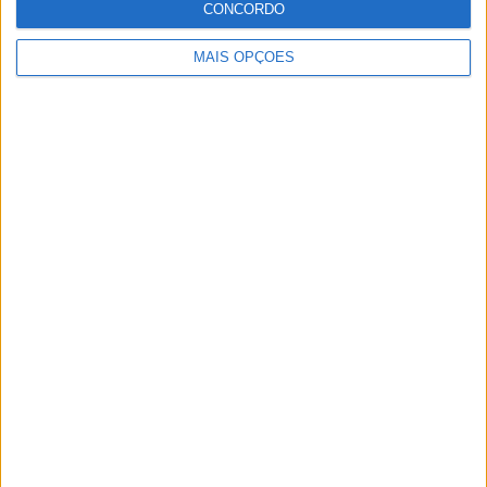
CONCORDO
ter vaga em 2026
28 AGOSTO, 2025
MAIS OPÇÕES
MotoGP: Paolo Campinoti (Pramac) faz
revelações ‘desconfortáveis’ sobre Marc
Márquez
16 OUTUBRO, 2025
MotoGP: Toprak Razgatlioglu ‘muito
superior’ a Miguel Oliveira
29 DEZEMBRO, 2025
Sobre
Especialistas em Motos, MotoGP, MXGP, Enduro, SuperBikes,
Motocross, Trial