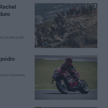
 Rachel
duro
ves perdeu pódio
 pódio
gresso A primeira