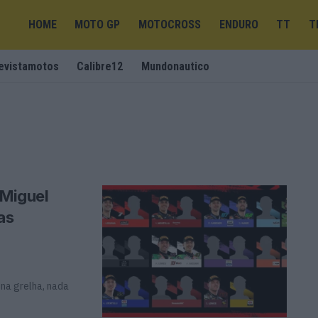
HOME
MOTO GP
MOTOCROSS
ENDURO
TT
T
evistamotos
Calibre12
Mundonautico
 Miguel
as
 na grelha, nada