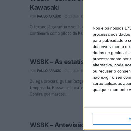
Kawasaki
POR
PAULO ARAÚJO
12 JUNHO, 2026
0
O texano já garantiu o seu lugar na grelha de 2027 Gar
Nós e os nossos 17
continuará como piloto da Kawasaki no WorldSBK ...
processamos dados p
para publicidade e 
desenvolvimento de 
dados de geolocaliza
processamento por n
WSBK – As estatísticas a caminh
alternativa, pode ac
ou recusar o consen
POR
PAULO ARAÚJO
11 JUNHO, 2026
0
não exigir o seu co
Bulega procura igualar Razgatlıoğlu em número de vitó
serão aplicadas apen
temporada, Bassani e Locatelli preparam-se para arra
qualquer momento vol
Confira que marcos ...
M
WSBK – Antevisão, Misano