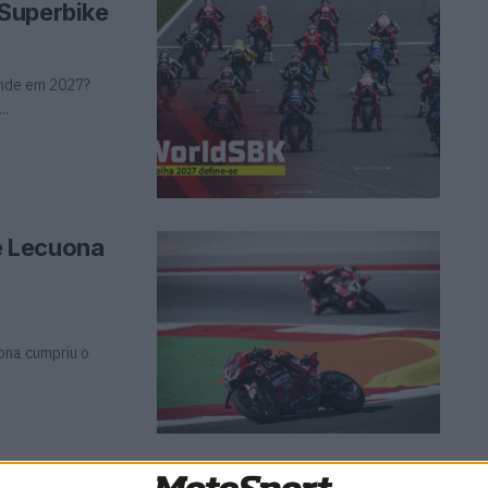
Superbike
onde em 2027?
..
e Lecuona
uona cumpriu o
m a