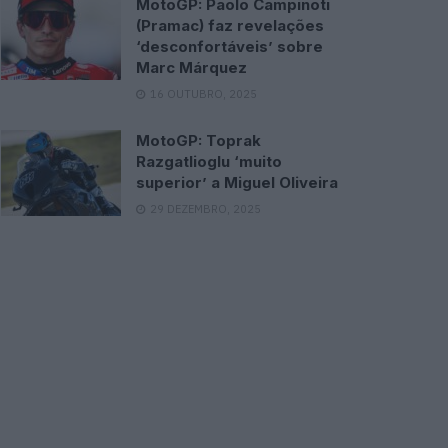
MotoGP: Paolo Campinoti
(Pramac) faz revelações
‘desconfortáveis’ sobre
Marc Márquez
16 OUTUBRO, 2025
MotoGP: Toprak
Razgatlioglu ‘muito
superior’ a Miguel Oliveira
29 DEZEMBRO, 2025