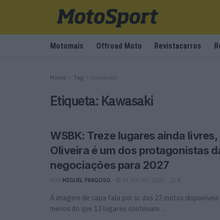
Motomais
Offroad Moto
Revistacarros
R
Home
Tag
Kawasaki
Etiqueta:
Kawasaki
WSBK: Treze lugares ainda livres,
Oliveira é um dos protagonistas d
negociações para 2027
POR
MIGUEL FRAGOSO
29 JULHO, 2026
0
A imagem de capa fala por si: das 22 motos disponíveis
menos do que 13 lugares continuam ...