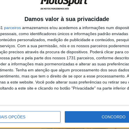
Damos valor à sua privacidade
rett Gerloff
31
parceiros
armazenamos e/ou acedemos a informações num dispositi
essoais, como identificadores únicos e informações padrão enviadas 
conteúdos personalizados, medição de publicidade e conteúdos, pesqui
serviços.
Com a sua permissão, nós e os nossos parceiros poderemos 
ção precisos através da procura de dispositivos. Poderá clicar para co
ossa parte e pela parte dos nossos 1731 parceiros, conforme descrit
o de Misano
eder a informações mais pormenorizadas e alterar as suas preferência
timento.
Tenha em atenção que algum processamento dos seus dados
nsentimento, mas que tem o direito de se opor a esse processamento. A
rias numa
as a este website. Você pode alterar suas preferências ou retirar seu
nques históricos…
tando a este site e clicando no botão "Privacidade" na parte inferior 
AIS OPÇÕES
CONCORDO