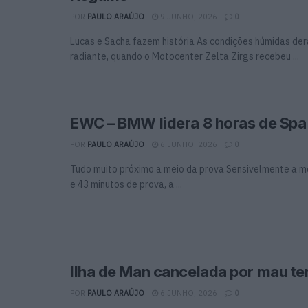
POR
PAULO ARAÚJO
9 JUNHO, 2026
0
Lucas e Sacha fazem história As condições húmidas der
radiante, quando o Motocenter Zelta Zirgs recebeu ...
EWC – BMW lidera 8 horas de Spa
POR
PAULO ARAÚJO
6 JUNHO, 2026
0
Tudo muito próximo a meio da prova Sensivelmente a me
e 43 minutos de prova, a ...
Ilha de Man cancelada por mau t
POR
PAULO ARAÚJO
6 JUNHO, 2026
0