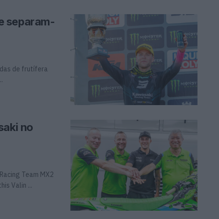
e separam-
das de frutífera
.
saki no
 Racing Team MX2
s Valin ...