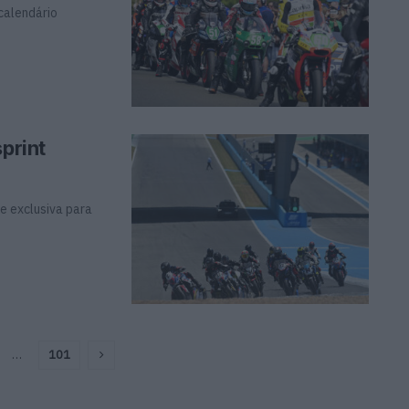
calendário
print
e exclusiva para
…
101