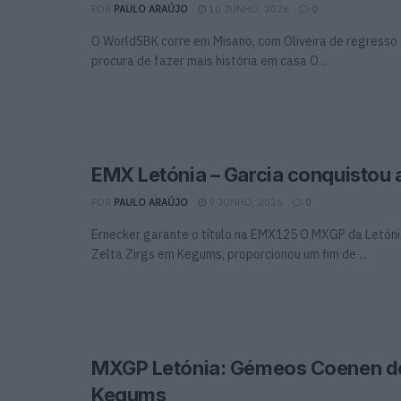
POR
PAULO ARAÚJO
10 JUNHO, 2026
0
O WorldSBK corre em Misano, com Oliveira de regresso
procura de fazer mais história em casa O ...
EMX Letónia – Garcia conquistou
POR
PAULO ARAÚJO
9 JUNHO, 2026
0
Ernecker garante o título na EMX125 O MXGP da Letóni
Zelta Zirgs em Kegums, proporcionou um fim de ...
MXGP Letónia: Gémeos Coenen 
Kegums