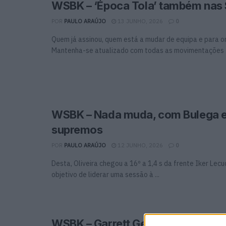
WSBK – ‘Época Tola’ também nas 
POR
PAULO ARAÚJO
13 JUNHO, 2026
0
Quem já assinou, quem está a mudar de equipa e para 
Mantenha-se atualizado com todas as movimentações .
WSBK – Nada muda, com Bulega 
supremos
POR
PAULO ARAÚJO
12 JUNHO, 2026
0
Desta, Oliveira chegou a 16º a 1,4 s da frente Iker Lec
objetivo de liderar uma sessão à ...
WSBK – Garrett Gerloff renova co