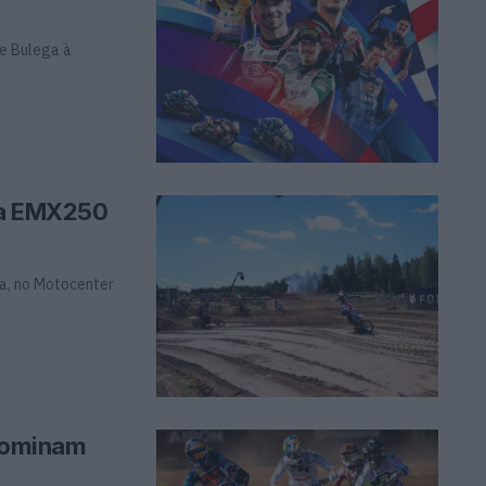
 e Bulega à
 a EMX250
a, no Motocenter
dominam