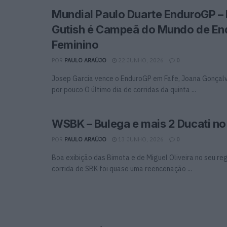
Mundial Paulo Duarte EnduroGP –
Gutish é Campeã do Mundo de En
Feminino
POR
PAULO ARAÚJO
22 JUNHO, 2026
0
Josep Garcia vence o EnduroGP em Fafe, Joana Gonçal
por pouco O último dia de corridas da quinta ...
WSBK – Bulega e mais 2 Ducati no
POR
PAULO ARAÚJO
13 JUNHO, 2026
0
Boa exibição das Bimota e de Miguel Oliveira no seu re
corrida de SBK foi quase uma reencenação ...