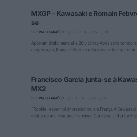
MXGP – Kawasaki e Romain Febvr
se
POR
PAULO ARAÚJO
24 JULHO, 2026
0
Após um título mundial e 28 vitórias Após sete tempora
cooperação, Romain Febvre e a Kawasaki Racing Team ..
Francisco Garcia junta-se à Kawa
MX2
POR
PAULO ARAÚJO
2 JULHO, 2026
0
´Rookie´espanhol impressionou em França A Kawasaki
acaba de anunciar que Francisco Garcia se juntará a Mathi