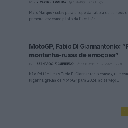
POR
RICARDO FERREIRA
4 MARÇO, 2024
0
Marc Márquez subiu para o topo da tabela de tempos 
primeira vez como piloto da Ducati às ...
MotoGP, Fabio Di Giannantonio: “
montanha-russa de emoções”
POR
BERNARDO FIGUEIREDO
28 NOVEMBRO, 2023
0
Não foi fácil, mas Fabio Di Giannantonio conseguiu mes
lugar na grelha de MotoGP para 2024, ao serviço ...
1