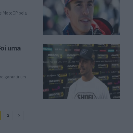
de MotoGP pela
Foi uma
mo garantir um
2