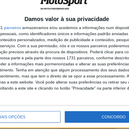
isas”
Damos valor à sua privacidade
lência, ficando
31
parceiros
armazenamos e/ou acedemos a informações num dispositi
essoais, como identificadores únicos e informações padrão enviadas 
conteúdos personalizados, medição de publicidade e conteúdos, pesqui
serviços.
Com a sua permissão, nós e os nossos parceiros poderemos 
ção precisos através da procura de dispositivos. Poderá clicar para co
ossa parte e pela parte dos nossos 1731 parceiros, conforme descrit
: “Disse
eder a informações mais pormenorizadas e alterar as suas preferência
rente e não
timento.
Tenha em atenção que algum processamento dos seus dados
nsentimento, mas que tem o direito de se opor a esse processamento. A
as a este website. Você pode alterar suas preferências ou retirar seu
tando a este site e clicando no botão "Privacidade" na parte inferior 
go, vencendo a
AIS OPÇÕES
CONCORDO
gui a volta