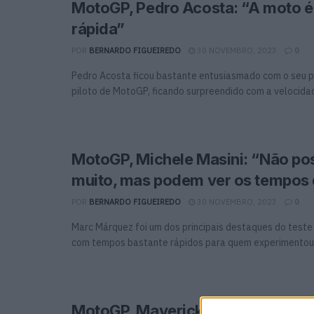
MotoGP, Pedro Acosta: “A moto é
rápida”
POR
BERNARDO FIGUEIREDO
30 NOVEMBRO, 2023
0
Pedro Acosta ficou bastante entusiasmado com o seu p
piloto de MotoGP, ficando surpreendido com a velocidade
MotoGP, Michele Masini: “Não pos
muito, mas podem ver os tempos
POR
BERNARDO FIGUEIREDO
30 NOVEMBRO, 2023
0
Marc Márquez foi um dos principais destaques do teste 
com tempos bastante rápidos para quem experimentou a
MotoGP, Maverick Viñales: “Fiz