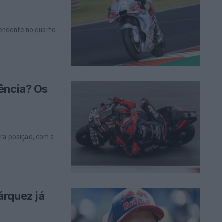
eendente no quarto
.
ência? Os
ira posição, com a
árquez já