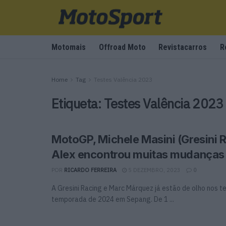
Motomais
Offroad Moto
Revistacarros
R
Home
Tag
Testes Valência 2023
Etiqueta:
Testes Valência 2023
MotoGP, Michele Masini (Gresini R
Alex encontrou muitas mudanças
POR
RICARDO FERREIRA
5 DEZEMBRO, 2023
0
A Gresini Racing e Marc Márquez já estão de olho nos t
temporada de 2024 em Sepang. De 1 ...