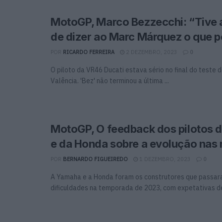
MotoGP, Marco Bezzecchi: “Tive
de dizer ao Marc Márquez o que p
POR
RICARDO FERREIRA
2 DEZEMBRO, 2023
0
O piloto da VR46 Ducati estava sério no final do teste
Valência. 'Bez' não terminou a última ...
MotoGP, O feedback dos pilotos 
e da Honda sobre a evolução nas
POR
BERNARDO FIGUEIREDO
1 DEZEMBRO, 2023
0
A Yamaha e a Honda foram os construtores que passar
dificuldades na temporada de 2023, com expetativas de 