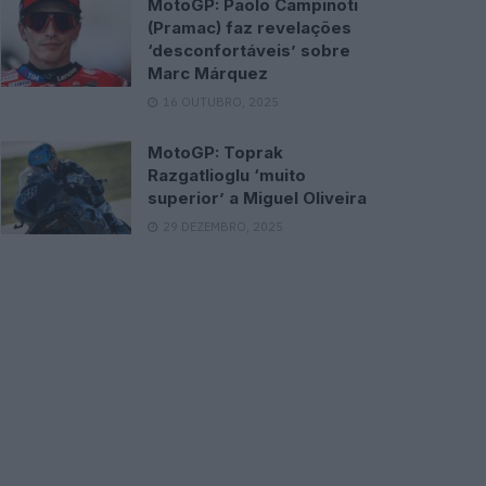
MotoGP: Paolo Campinoti
(Pramac) faz revelações
‘desconfortáveis’ sobre
Marc Márquez
16 OUTUBRO, 2025
MotoGP: Toprak
Razgatlioglu ‘muito
superior’ a Miguel Oliveira
29 DEZEMBRO, 2025