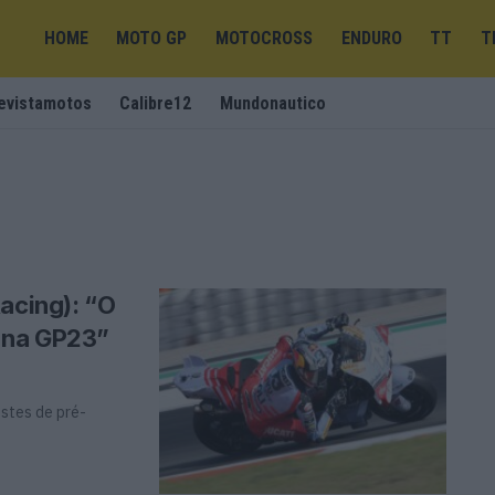
HOME
MOTO GP
MOTOCROSS
ENDURO
TT
T
evistamotos
Calibre12
Mundonautico
acing): “O
 na GP23”
estes de pré-