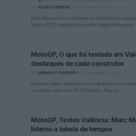
POR
RICARDO FERREIRA
28 NOVEMBRO, 2023
0
Marc Márquez fez uma estreia incrível na Ducati, surpr
lugar, a 0,171 segundos do melhor tempo de Maverick ..
MotoGP, O que foi testado em Val
destaques de cada construtor
POR
BERNARDO FIGUEIREDO
28 NOVEMBRO, 2023
0
Maverick Viñales terminou o teste de Valência na prime
sua melhor volta em 1:29.253 minutos. Mas as ...
MotoGP, Testes Valência: Marc M
liderou a tabela de tempos