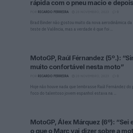
rápida com o pneu macio e depois
POR
RICARDO FERREIRA
28 NOVEMBRO, 2023
0
Brad Binder não gostou muito da nova aerodinâmica d
teste de Valência, mas a verdade é que foi ...
MotoGP, Raúl Férnandez (5º.): “S
muito confortável nesta moto”
POR
RICARDO FERREIRA
28 NOVEMBRO, 2023
0
Hoje não houve nada que lembrasse Raúl Fernández do 
foco do talentoso jovem espanhol estava na ...
MotoGP, Álex Márquez (6º): “Sei
o que o Marc vai dizer sobre a mo