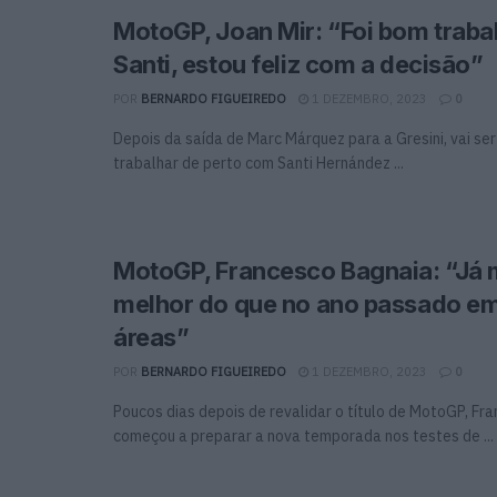
MotoGP, Joan Mir: “Foi bom traba
Santi, estou feliz com a decisão”
POR
BERNARDO FIGUEIREDO
1 DEZEMBRO, 2023
0
Depois da saída de Marc Márquez para a Gresini, vai ser
trabalhar de perto com Santi Hernández ...
MotoGP, Francesco Bagnaia: “Já 
melhor do que no ano passado e
áreas”
POR
BERNARDO FIGUEIREDO
1 DEZEMBRO, 2023
0
Poucos dias depois de revalidar o título de MotoGP, Fr
começou a preparar a nova temporada nos testes de ...