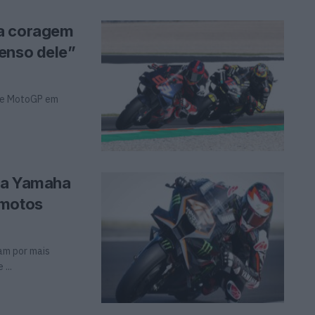
 a coragem
enso dele”
 de MotoGP em
da Yamaha
 motos
am por mais
...