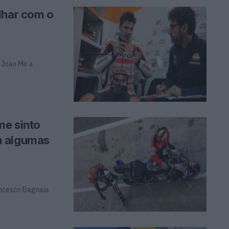
lhar com o
 Joan Mir a
me sinto
m algumas
ancesco Bagnaia