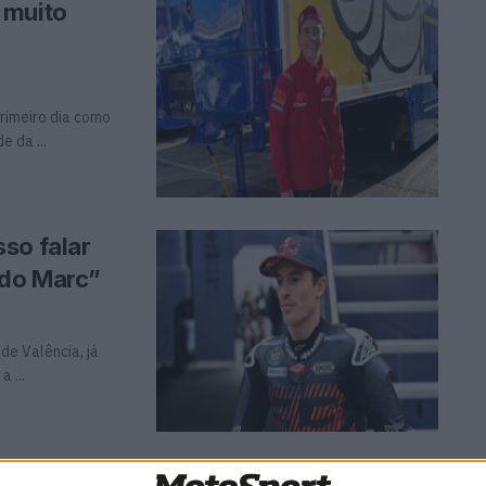
 muito
rimeiro dia como
 da ...
so falar
 do Marc”
de Valência, já
 ...
emos um