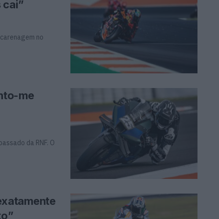
 cai”
a carenagem no
into-me
passado da RNF. O
 exatamente
to”