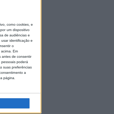
vo, como cookies, e
por um dispositivo
sa de audiências e
usar identificação e
nsentir o
o acima. Em
s antes de consentir
 pessoais poderá
s suas preferências
 consentimento a
da página.