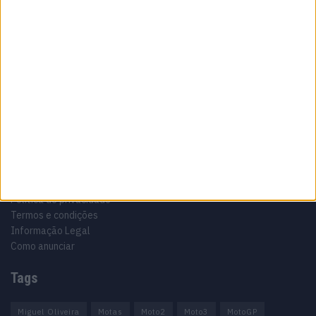
Sobre
Especialistas em Motos, MotoGP, MXGP, Enduro, SuperBikes,
Motocross, Trial
Informação importante
Ficha técnica
Estatuto editorial
Política de privacidade
Termos e condições
Informação Legal
Como anunciar
Tags
Miguel Oliveira
Motas
Moto2
Moto3
MotoGP