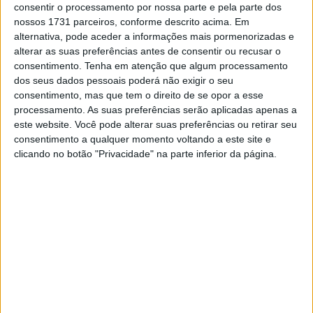
consentir o processamento por nossa parte e pela parte dos
5 AGOSTO, 2026
nossos 1731 parceiros, conforme descrito acima. Em
alternativa, pode aceder a informações mais pormenorizadas e
alterar as suas preferências antes de consentir ou recusar o
consentimento.
Tenha em atenção que algum processamento
dos seus dados pessoais poderá não exigir o seu
consentimento, mas que tem o direito de se opor a esse
🔊 Ouvir artigo
processamento. As suas preferências serão aplicadas apenas a
este website. Você pode alterar suas preferências ou retirar seu
A Gresini Racing e Marc Márquez já estão de olho nos
consentimento a qualquer momento voltando a este site e
testes de pré-temporada de 2024 em Sepang. De 1 a 3
clicando no botão "Privacidade" na parte inferior da página.
de fevereiro será realizado o shakedown, e de 6 a 8 de
fevereiro será realizado um teste em que a equipa
italiana tem claro que o objetivo principal será encontrar
as configurações adequadas na Ducati GP23, a mesma
moto com o que Pecco Bagnaia foi proclamado campeão
mundial de MotoGP este ano.
“O Alex (Márquez) encontrou muitas mudanças em todas
as partes da moto, tanto na configuração, no motor, na