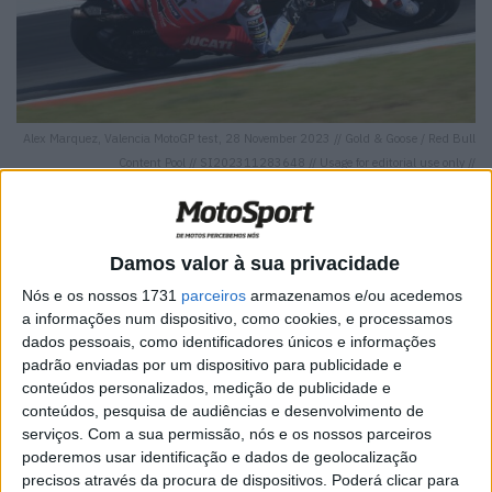
Alex Marquez, Valencia MotoGP test, 28 November 2023 // Gold & Goose / Red Bull
Content Pool // SI202311283648 // Usage for editorial use only //
Damos valor à sua privacidade
Nós e os nossos 1731
parceiros
armazenamos e/ou acedemos
Artigos relacionados
a informações num dispositivo, como cookies, e processamos
dados pessoais, como identificadores únicos e informações
MotoGP: Bagnaia acredita numa segunda
padrão enviadas por um dispositivo para publicidade e
metade da época mais equilibrada
conteúdos personalizados, medição de publicidade e
5 AGOSTO, 2026
conteúdos, pesquisa de audiências e desenvolvimento de
serviços.
Com a sua permissão, nós e os nossos parceiros
MotoGP: Bulega intensifica
poderemos usar identificação e dados de geolocalização
desenvolvimento da Ducati 850 e já soma
precisos através da procura de dispositivos. Poderá clicar para
dez dias de testes