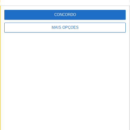
CONCORDO
MAIS OPÇÕES
MotoGP: Bulega intensifica desenvolvimento da
Ducati 850 e já soma dez dias de testes
POR
MIGUEL FRAGOSO
5 AGOSTO, 2026
Please
login
to join discussion
Novidades
Tendências
Comentários
MotoGP: Bagnaia acredita numa segunda
metade da época mais equilibrada