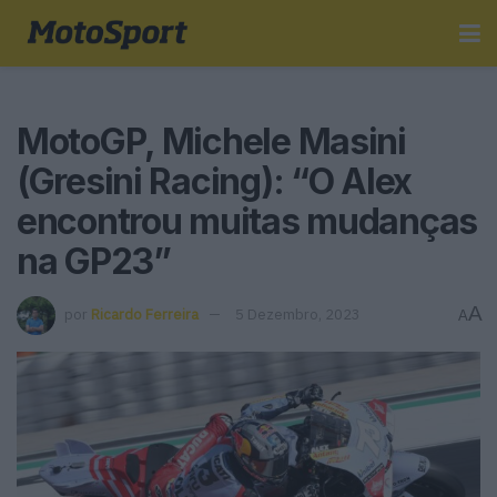
MotoGP, Michele Masini
(Gresini Racing): “O Alex
encontrou muitas mudanças
na GP23”
A
por
Ricardo Ferreira
5 Dezembro, 2023
A