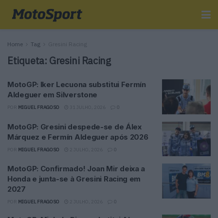
Home
Tag
Gresini Racing
Etiqueta:
Gresini Racing
MotoGP: Iker Lecuona substitui Fermín
Aldeguer em Silverstone
POR
MIGUEL FRAGOSO
31 JULHO, 2026
0
MotoGP: Gresini despede-se de Álex
Márquez e Fermín Aldeguer após 2026
POR
MIGUEL FRAGOSO
2 JULHO, 2026
0
MotoGP: Confirmado! Joan Mir deixa a
Honda e junta-se à Gresini Racing em
2027
POR
MIGUEL FRAGOSO
2 JULHO, 2026
0