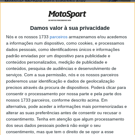
MotoGP: Michele Pirro substitui Alex
Márquez no GP de Itália
POR
MIGUEL FRAGOSO
26 MAIO, 2026
0
MotoGP: Gresini fica com a Ducati mas
Damos valor à sua privacidade
reinventa-se com Bastianini de volta e
Nós e os nossos 1733
parceiros
armazenamos e/ou acedemos
Holgado em 2027?
a informações num dispositivo, como cookies, e processamos
POR
MIGUEL FRAGOSO
2 ABRIL, 2026
0
dados pessoais, como identificadores únicos e informações
padrão enviadas por um dispositivo para publicidade e
MotoGP: Gresini entre Ducati e Honda;
conteúdos personalizados, medição de publicidade e
performance imediata ou aposta no
conteúdos, pesquisa de audiências e desenvolvimento de
futuro?
serviços.
Com a sua permissão, nós e os nossos parceiros
POR
MIGUEL FRAGOSO
26 MARÇO, 2026
0
poderemos usar identificação e dados de geolocalização
precisos através da procura de dispositivos. Poderá clicar para
MotoGP: Gresini pode deixar Ducati para
consentir o processamento por nossa parte e pela parte dos
se juntar… à Honda
nossos 1733 parceiros, conforme descrito acima. Em
POR
MIGUEL FRAGOSO
24 MARÇO, 2026
0
alternativa, pode aceder a informações mais pormenorizadas e
alterar as suas preferências antes de consentir ou recusar o
MotoGP: Alex Márquez estará presente
consentimento.
Tenha em atenção que algum processamento
no Forum Aveiro
dos seus dados pessoais poderá não exigir o seu
POR
MIGUEL FRAGOSO
3 NOVEMBRO, 2025
0
consentimento, mas que tem o direito de se opor a esse