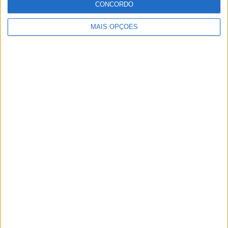
CONCORDO
ter vaga em 2026
28 AGOSTO, 2025
MAIS OPÇÕES
MotoGP: Paolo Campinoti (Pramac) faz
revelações ‘desconfortáveis’ sobre Marc
Márquez
16 OUTUBRO, 2025
MotoGP: Toprak Razgatlioglu ‘muito
superior’ a Miguel Oliveira
29 DEZEMBRO, 2025
Sobre
Especialistas em Motos, MotoGP, MXGP, Enduro, SuperBikes,
Motocross, Trial