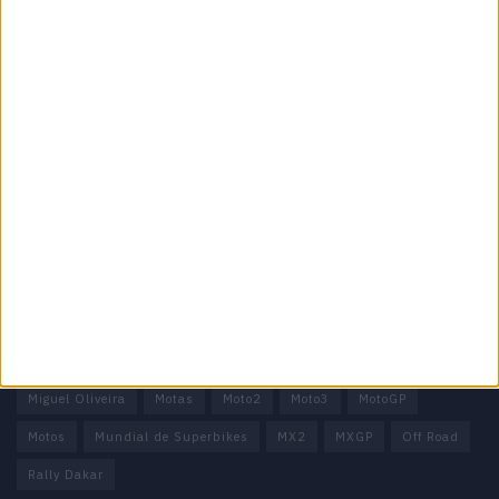
Informação importante
Ficha técnica
Estatuto editorial
Política de privacidade
Termos e condições
Informação Legal
Como anunciar
Tags
Miguel Oliveira
Motas
Moto2
Moto3
MotoGP
Motos
Mundial de Superbikes
MX2
MXGP
Off Road
Rally Dakar