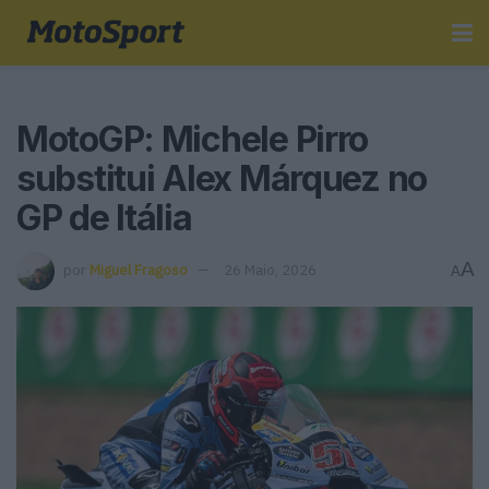
MotoGP: Michele Pirro
substitui Alex Márquez no
GP de Itália
A
por
Miguel Fragoso
26 Maio, 2026
A