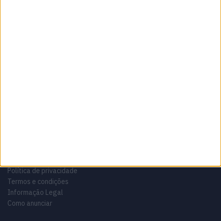
Sobre
Especialistas em Motos, MotoGP, MXGP, Enduro, SuperBikes,
Motocross, Trial
Informação importante
Ficha técnica
Estatuto editorial
Política de privacidade
Termos e condições
Informação Legal
Como anunciar