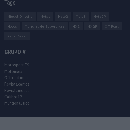
Tags
Miguel Oliveira
Motas
Moto2
Moto3
MotoGP
Motos
Mundial de Superbikes
MX2
MXGP
Off Road
Rally Dakar
GRUPO V
Motosport ES
Motomais
Offroad moto
Revistacarros
Revistamotos
Calibre12
Mundonautico