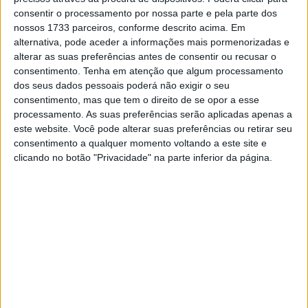
Silverstone
consentir o processamento por nossa parte e pela parte dos
6 AGOSTO, 2026
nossos 1733 parceiros, conforme descrito acima. Em
alternativa, pode aceder a informações mais pormenorizadas e
MotoGP: Marco Bezzecchi recebe luz verde
alterar as suas preferências antes de consentir ou recusar o
para correr em Silverstone
consentimento.
Tenha em atenção que algum processamento
6 AGOSTO, 2026
dos seus dados pessoais poderá não exigir o seu
consentimento, mas que tem o direito de se opor a esse
processamento. As suas preferências serão aplicadas apenas a
este website. Você pode alterar suas preferências ou retirar seu
consentimento a qualquer momento voltando a este site e
clicando no botão "Privacidade" na parte inferior da página.
🔊 Ouvir artigo
O piloto de testes da Ducati há muitos anos, Michele
Pirro, vai fazer a sua segunda participação da temporada
e a primeira em Mugello desde 2023, ao substituir Alex
Márquez (BK8 Gresini Racing MotoGP) este fim de
semana. O experiente piloto italiano de 39 anos vai
alinhar ao lado de Fermin Aldeguer com as cores da