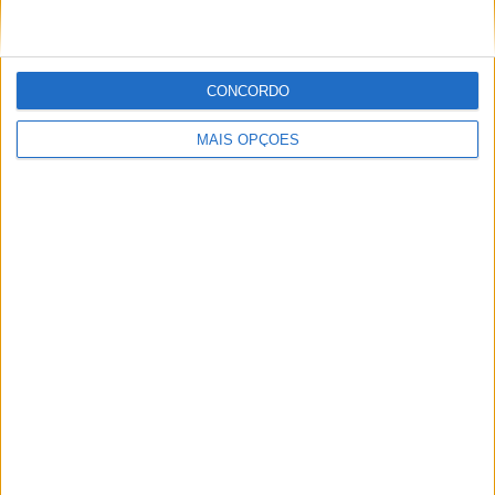
POR
MIGUEL FRAGOSO
6 AGOSTO, 2026
CONCORDO
MAIS OPÇÕES
MotoGP: Marco Bezzecchi recebe luz verde para
correr em Silverstone
POR
MIGUEL FRAGOSO
6 AGOSTO, 2026
Please
login
to join discussion