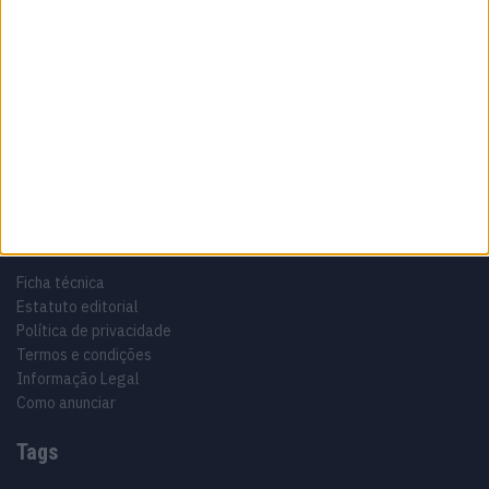
Sobre
Especialistas em Motos, MotoGP, MXGP, Enduro, SuperBikes,
Motocross, Trial
Informação importante
Ficha técnica
Estatuto editorial
Política de privacidade
Termos e condições
Informação Legal
Como anunciar
Tags