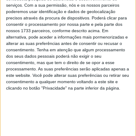
🔊 Ouvir artigo
serviços.
Com a sua permissão, nós e os nossos parceiros
poderemos usar identificação e dados de geolocalização
No próximo dia
5 de novembro
, o Forum Aveiro vai ser
precisos através da procura de dispositivos. Poderá clicar para
palco de um momento imperdível para os apaixonados
consentir o processamento por nossa parte e pela parte dos
nossos 1733 parceiros, conforme descrito acima. Em
pelo MotoGP.
Álex Márquez
,
piloto da Gresini Racing
,
alternativa, pode aceder a informações mais pormenorizadas e
estará no shopping para uma ação exclusiva, que incluirá
alterar as suas preferências antes de consentir ou recusar o
uma
sessão de autógrafos
e a possibilidade de
ver ao
consentimento.
Tenha em atenção que algum processamento
vivo
a
Ducati Desmosedici GP24
, uma das máquinas mais
dos seus dados pessoais poderá não exigir o seu
consentimento, mas que tem o direito de se opor a esse
emblemáticas da grelha.
processamento. As suas preferências serão aplicadas apenas a
este website. Você pode alterar suas preferências ou retirar seu
A poucos dias do
Grande Prémio de Portugal
, que vai
consentimento a qualquer momento voltando a este site e
decorrer entre 7 e 9 de novembro, a visita deste piloto
clicando no botão "Privacidade" na parte inferior da página.
espanhol ao Forum Aveiro promete aproximar ainda mais
o público da adrenalina e da emoção do campeonato.
Para muitos, será a oportunidade única para conhecer de
perto um dos grandes protagonistas da temporada,
atualmente no
2.º lugar da classificação geral
, logo atrás
do irmão, Marc Márquez (Ducati Lenovo Team).