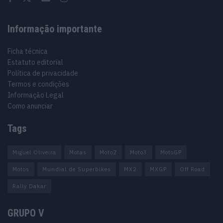
Informação importante
Ficha técnica
Estatuto editorial
Política de privacidade
Termos e condições
Informação Legal
Como anunciar
Tags
Miguel Oliveira
Motas
Moto2
Moto3
MotoGP
Motos
Mundial de Superbikes
MX2
MXGP
Off Road
Rally Dakar
GRUPO V