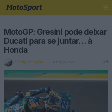
MotoGP: Gresini pode deixar
Ducati para se juntar… à
Honda
A
por
Miguel Fragoso
24 Março, 2026
A