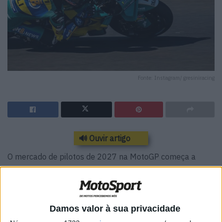
Fonte: Instagram/ gresiniracing
🔊 Ouvir artigo
O mercado de pilotos de 2027 na MotoGP começa a
aquecer… e a Gresini Racing pode estar prestes a agitar o
paddock. Nos bastidores, desenha-se uma mudança
estratégica importante: sair da Ducati, atual referência,
para regressar à Honda, que atravessa uma
Damos valor à sua privacidade
reconstrução total. Uma escolha que, à primeira vista,