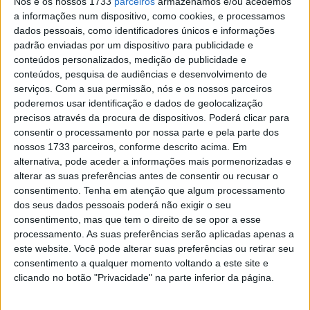
Nós e os nossos 1733
parceiros
armazenamos e/ou acedemos
desafia toda a lógica desportiva.
a informações num dispositivo, como cookies, e processamos
dados pessoais, como identificadores únicos e informações
Desde 2022, a Gresini afirmou-se como uma das
padrão enviadas por um dispositivo para publicidade e
conteúdos personalizados, medição de publicidade e
melhores equipas satélite graças à Ducati. Resultados,
conteúdos, pesquisa de audiências e desenvolvimento de
visibilidade, credibilidade: tudo parecia alinhado. Mas a
serviços.
Com a sua permissão, nós e os nossos parceiros
chegada dos novos regulamentos para 2027 está a
poderemos usar identificação e dados de geolocalização
baralhar as cartas — e sobretudo… os orçamentos.
precisos através da procura de dispositivos. Poderá clicar para
consentir o processamento por nossa parte e pela parte dos
A Ducati, fortalecida pelo seu domínio, aumenta as
nossos 1733 parceiros, conforme descrito acima. Em
alternativa, pode aceder a informações mais pormenorizadas e
exigências. Demasiado, claramente, para uma estrutura
alterar as suas preferências antes de consentir ou recusar o
independente como a Gresini.
consentimento.
Tenha em atenção que algum processamento
dos seus dados pessoais poderá não exigir o seu
Artigos relacionados
consentimento, mas que tem o direito de se opor a esse
processamento. As suas preferências serão aplicadas apenas a
este website. Você pode alterar suas preferências ou retirar seu
WSBK: Franco Morbidelli a um passo da
consentimento a qualquer momento voltando a este site e
Aruba.it -Ducati em 2027
clicando no botão "Privacidade" na parte inferior da página.
9 AGOSTO, 2026
MotoGP: Lecuona acusa Morbidelli após