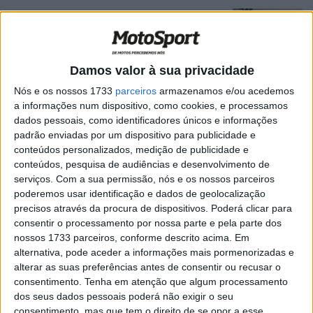
MotoGP: Xaus explica porque é tão difícil
derrotar Marc Márquez em pista
POR
MIGUEL FRAGOSO
3 AGOSTO, 2026
0
Damos valor à sua privacidade
MotoGP: Pedro Acosta tem uma
oportunidade de ouro em Buriram para
Nós e os nossos 1733
parceiros
armazenamos e/ou acedemos
marcar posição na Ducati
a informações num dispositivo, como cookies, e processamos
dados pessoais, como identificadores únicos e informações
POR
MIGUEL FRAGOSO
3 AGOSTO, 2026
0
padrão enviadas por um dispositivo para publicidade e
MotoGP: Márquez elogia Bagnaia:
conteúdos personalizados, medição de publicidade e
“Encontrei uma grande moto, mas um
conteúdos, pesquisa de audiências e desenvolvimento de
colega ainda melhor”
serviços.
Com a sua permissão, nós e os nossos parceiros
poderemos usar identificação e dados de geolocalização
POR
MIGUEL FRAGOSO
31 JULHO, 2026
0
precisos através da procura de dispositivos. Poderá clicar para
MotoGP: Rigamonti desvenda os
consentir o processamento por nossa parte e pela parte dos
bastidores de Marc Márquez na Ducati
nossos 1733 parceiros, conforme descrito acima. Em
alternativa, pode aceder a informações mais pormenorizadas e
POR
MIGUEL FRAGOSO
30 JULHO, 2026
0
alterar as suas preferências antes de consentir ou recusar o
consentimento.
Tenha em atenção que algum processamento
MotoGP: Ricard Jové escolhe os maiores
dos seus dados pessoais poderá não exigir o seu
da história e destaca Marc Márquez
consentimento, mas que tem o direito de se opor a esse