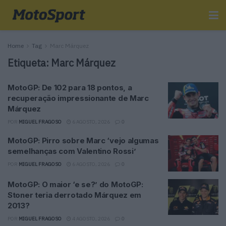
Home
Tag
Marc Márquez
Etiqueta:
Marc Márquez
MotoGP: De 102 para 18 pontos, a
recuperação impressionante de Marc
Márquez
POR
MIGUEL FRAGOSO
6 AGOSTO, 2026
0
MotoGP: Pirro sobre Marc ‘vejo algumas
semelhanças com Valentino Rossi’
POR
MIGUEL FRAGOSO
6 AGOSTO, 2026
0
MotoGP: O maior ‘e se?’ do MotoGP:
Stoner teria derrotado Márquez em
2013?
POR
MIGUEL FRAGOSO
4 AGOSTO, 2026
0