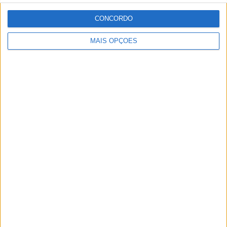
8 SETEMBRO, 2025
CONCORDO
MotoGP: Reviravolta? Miguel Oliveira pode
ter vaga em 2026
MAIS OPÇÕES
28 AGOSTO, 2025
MotoGP: Paolo Campinoti (Pramac) faz
revelações ‘desconfortáveis’ sobre Marc
Márquez
16 OUTUBRO, 2025
MotoGP: Toprak Razgatlioglu ‘muito
superior’ a Miguel Oliveira
29 DEZEMBRO, 2025
Sobre