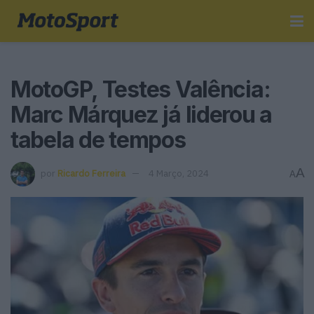
MotoGP, Testes Valência:
Marc Márquez já liderou a
tabela de tempos
A
por
Ricardo Ferreira
4 Março, 2024
A