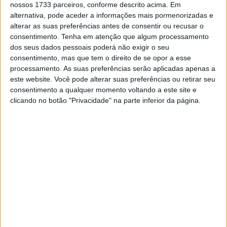
nossos 1733 parceiros, conforme descrito acima. Em
alternativa, pode aceder a informações mais pormenorizadas e
🔊 Ouvir artigo
alterar as suas preferências antes de consentir ou recusar o
consentimento.
Tenha em atenção que algum processamento
Marc Márquez subiu para o topo da tabela de tempos de
dos seus dados pessoais poderá não exigir o seu
MotoGP pela primeira vez como piloto da Ducati às
consentimento, mas que tem o direito de se opor a esse
15h20 de Valência. Neste preciso momento, a menos de
processamento. As suas preferências serão aplicadas apenas a
este website. Você pode alterar suas preferências ou retirar seu
uma hora do final do teste no circuito de Cheste, o #93
consentimento a qualquer momento voltando a este site e
da Gresini ocupa a terceira posição, a 171 milésimos do
clicando no botão "Privacidade" na parte inferior da página.
melhor tempo de Maverick Viñales (Aprilia) de 1:29.253
minutos.
“Ele tinha um sorriso no rosto depois das primeiras
voltas com uma Ducati. Não é nenhuma surpresa”
, disse
o diretor da Ducati, Paolo Ciabatti.
“O irmão dele
provavelmente também lhe deu algumas dicas na
temporada passada sobre quanto boa é a moto e a
equipa. É um ambiente de estilo familiar, mas com
técnicos qualificados, é provavelmente o que Marc