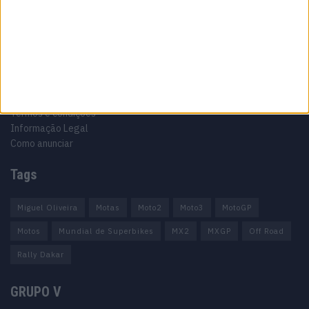
Informação importante
Ficha técnica
Estatuto editorial
Política de privacidade
Termos e condições
Informação Legal
Como anunciar
Tags
Miguel Oliveira
Motas
Moto2
Moto3
MotoGP
Motos
Mundial de Superbikes
MX2
MXGP
Off Road
Rally Dakar
GRUPO V