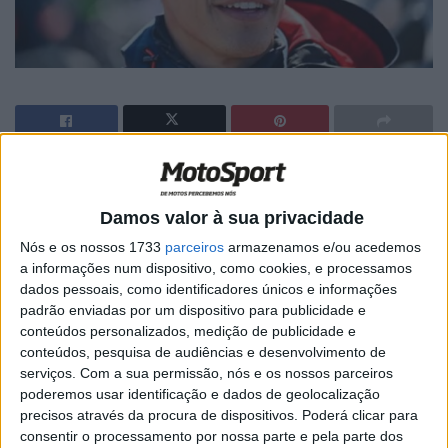
Artigos relacionados
Damos valor à sua privacidade
MotoGP: Moto2,Pole para Izan Guevara
Nós e os nossos 1733
parceiros
armazenamos e/ou acedemos
após volta demolidora em Silverstone
a informações num dispositivo, como cookies, e processamos
8 AGOSTO, 2026
dados pessoais, como identificadores únicos e informações
padrão enviadas por um dispositivo para publicidade e
MotoGP: Johann Zarco acelera
conteúdos personalizados, medição de publicidade e
recuperação e aponta regresso a Misano
conteúdos, pesquisa de audiências e desenvolvimento de
8 AGOSTO, 2026
serviços.
Com a sua permissão, nós e os nossos parceiros
poderemos usar identificação e dados de geolocalização
precisos através da procura de dispositivos. Poderá clicar para
consentir o processamento por nossa parte e pela parte dos