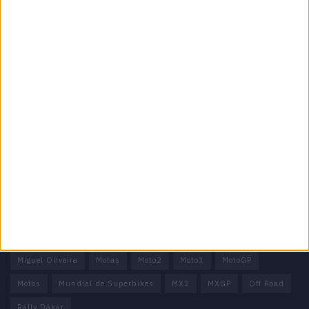
Motocross, Trial
Informação importante
Ficha técnica
Estatuto editorial
Política de privacidade
Termos e condições
Informação Legal
Como anunciar
Tags
Miguel Oliveira
Motas
Moto2
Moto3
MotoGP
Motos
Mundial de Superbikes
MX2
MXGP
Off Road
Rally Dakar