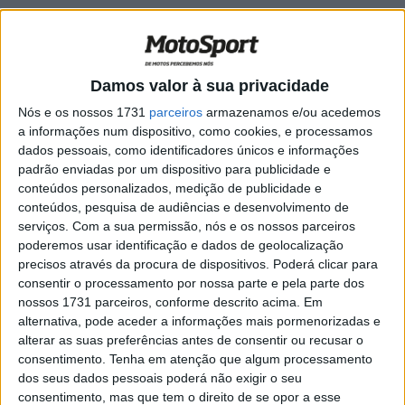
MotoGP, Alex Márquez (P2): “Perdia para
o Marc na chicane e na primeira curva”
POR
RICARDO FERREIRA
28 JUNHO, 2025
0
Damos valor à sua privacidade
MotoGP, Alex Márquez (P2): “Quando
Nós e os nossos 1731
parceiros
armazenamos e/ou acedemos
ataquei o Pecco, o Marc apareceu de
a informações num dispositivo, como cookies, e processamos
repente”
dados pessoais, como identificadores únicos e informações
POR
RICARDO FERREIRA
21 JUNHO, 2025
0
padrão enviadas por um dispositivo para publicidade e
conteúdos personalizados, medição de publicidade e
MotoGP, Alex Márquez (P2) sobre os
conteúdos, pesquisa de audiências e desenvolvimento de
dados de Marc: “Teoria é uma coisa,
serviços.
Com a sua permissão, nós e os nossos parceiros
prática é outra”
poderemos usar identificação e dados de geolocalização
POR
RICARDO FERREIRA
6 JUNHO, 2025
0
precisos através da procura de dispositivos. Poderá clicar para
consentir o processamento por nossa parte e pela parte dos
MotoGP, Marc Márquez: “A minha mãe
nossos 1731 parceiros, conforme descrito acima. Em
está a torcer pelo Alex”
alternativa, pode aceder a informações mais pormenorizadas e
POR
RICARDO FERREIRA
31 MAIO, 2025
0
alterar as suas preferências antes de consentir ou recusar o
consentimento.
Tenha em atenção que algum processamento
MotoGP, Alex Márquez: “Estava mais
dos seus dados pessoais poderá não exigir o seu
rápido que o Marc, mas não calculei bem
consentimento, mas que tem o direito de se opor a esse
a distância”