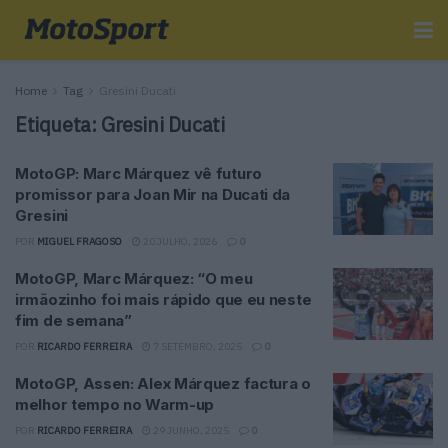
Home
Tag
Gresini Ducati
Etiqueta:
Gresini Ducati
MotoGP: Marc Márquez vê futuro
promissor para Joan Mir na Ducati da
Gresini
POR
MIGUEL FRAGOSO
20 JULHO, 2026
0
MotoGP, Marc Márquez: “O meu
irmãozinho foi mais rápido que eu neste
fim de semana”
POR
RICARDO FERREIRA
7 SETEMBRO, 2025
0
MotoGP, Assen: Alex Márquez factura o
melhor tempo no Warm-up
POR
RICARDO FERREIRA
29 JUNHO, 2025
0