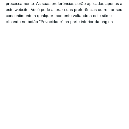
processamento. As suas preferências serão aplicadas apenas a
POR
RICARDO FERREIRA
26 ABRIL, 2025
0
este website. Você pode alterar suas preferências ou retirar seu
consentimento a qualquer momento voltando a este site e
MotoGP: Top 5! Fermín Aldeguer ‘Estou
clicando no botão "Privacidade" na parte inferior da página.
muito satisfeito com esta corrida’
POR
MIGUEL FRAGOSO
17 ABRIL, 2025
0
MotoGP, Alex Márquez (2º): “Aprendi
muito atrás do Marc”
POR
RICARDO FERREIRA
30 MARÇO, 2025
0
MotoGP, Marc Márquez (P4): “Esperava
ser terceiro mas não contei com o
Bastianini”
POR
RICARDO FERREIRA
26 OUTUBRO, 2024
0
MotoGP, Marc Márquez (P1) e o bizzaro
incidente com os tear-off
POR
RICARDO FERREIRA
20 OUTUBRO, 2024
0
MotoGP: Alex Márquez penalizado por
‘condução irresponsável’