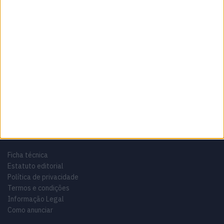
Sobre
Especialistas em Motos, MotoGP, MXGP, Enduro, SuperBikes,
Motocross, Trial
Informação importante
Ficha técnica
Estatuto editorial
Política de privacidade
Termos e condições
Informação Legal
Como anunciar