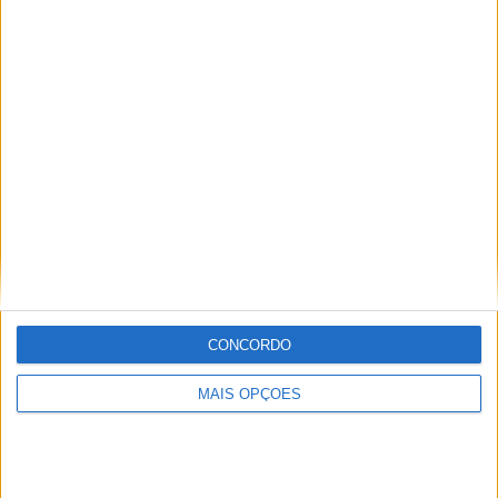
Ricardo Ferreira
Apaixonado por motos desde muito cedo, está desde há
muito ligado à Comunicação Social, tendo trabalhado em
diversos meios como AutoHoje, revista Motociclismo,
jornal Volante, revista MotoMagazine e Autosport, entre
outros.
Artigos relacionados
CONCORDO
MAIS OPÇÕES
MotoGP: Iker Lecuona ambiciona Top 10 em