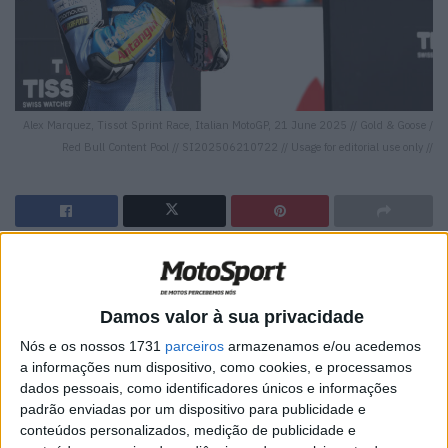
Alex Marquez, Tissot Sprint Race, Italian MotoGP, 21 June 2025 // Gold & Goose /
Red Bull Content Pool // SI202506210722 // Usage for editorial use only //
🔊 Ouvir artigo
No nono sprint da temporada de MotoGP, Alex Márquez
Damos valor à sua privacidade
recebeu a bandeira axadrezada em Mugello pela oitava
Nós e os nossos 1731
parceiros
armazenamos e/ou acedemos
vez, terminando em segundo lugar.
a informações num dispositivo, como cookies, e processamos
dados pessoais, como identificadores únicos e informações
O mais novo dos irmãos Márquez terminou em segundo
padrão enviadas por um dispositivo para publicidade e
pela oitava vez no nono sprint da temporada e, com a
conteúdos personalizados, medição de publicidade e