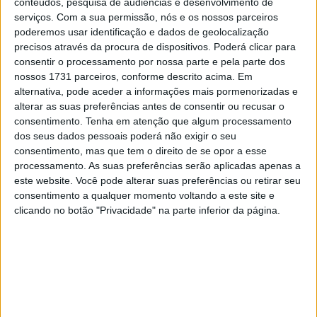
GP24 da equipa Gresini, mais uma vez terminou à frente
conteúdos, pesquisa de audiências e desenvolvimento de
serviços.
Com a sua permissão, nós e os nossos parceiros
do piloto de fábrica da Ducati Lenovo, Pecco Bagnaia, que
poderemos usar identificação e dados de geolocalização
recebeu a medalha do terceiro lugar.
precisos através da procura de dispositivos. Poderá clicar para
consentir o processamento por nossa parte e pela parte dos
“Tentei de tudo. As corridas sprint deste ano estão mais
nossos 1731 parceiros, conforme descrito acima. Em
arriscadas do que nunca; tudo depende de quem está
alternativa, pode aceder a informações mais pormenorizadas e
disposto a correr mais risco. Tive hipóteses contra o
alterar as suas preferências antes de consentir ou recusar o
consentimento.
Tenha em atenção que algum processamento
Marc, mas quando ataquei o Pecco, Marc apareceu de
dos seus dados pessoais poderá não exigir o seu
repente. Mirei precisamente o meu ponto de travagem e
consentimento, mas que tem o direito de se opor a esse
sabia que tudo daria certo. Então, fiz um highside na
processamento. As suas preferências serão aplicadas apenas a
Curva 5 e perdi 0,4 segundos, e naquele momento a
este website. Você pode alterar suas preferências ou retirar seu
consentimento a qualquer momento voltando a este site e
diferença para ele aumentou. No fim de contas,o Marc foi
clicando no botão "Privacidade" na parte inferior da página.
mais esperto do que nós.”
Explicou Alex.
Artigos relacionados
MotoGP: Iker Lecuona ambiciona Top 10 em
Silverstone
6 AGOSTO, 2026