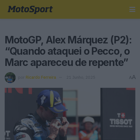
MotoGP, Alex Márquez (P2):
“Quando ataquei o Pecco, o
Marc apareceu de repente”
A
por
Ricardo Ferreira
21 Junho, 2025
A