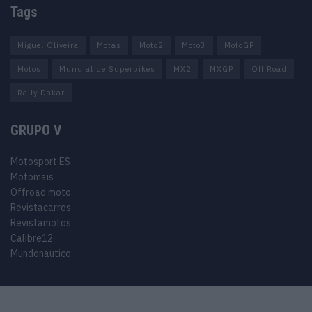
Tags
Miguel Oliveira
Motas
Moto2
Moto3
MotoGP
Motos
Mundial de Superbikes
MX2
MXGP
Off Road
Rally Dakar
GRUPO V
Motosport ES
Motomais
Offroad moto
Revistacarros
Revistamotos
Calibre12
Mundonautico