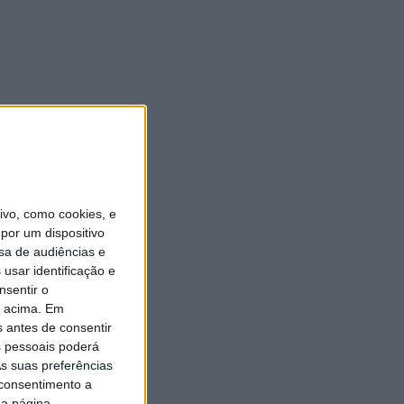
vo, como cookies, e
por um dispositivo
sa de audiências e
usar identificação e
nsentir o
o acima. Em
s antes de consentir
 pessoais poderá
s suas preferências
 consentimento a
da página.