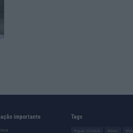
mação importante
Tags
cnica
Miguel Oliveira
Motas
Mot