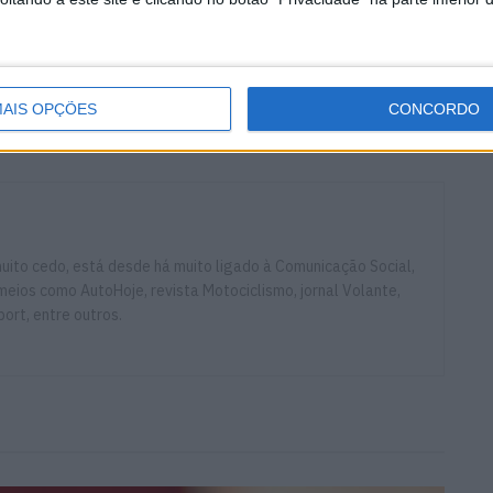
 aqui algo especial — depois da boa qualificação,
spetáculo que mereciam. Espero que haja uma maneira
AIS OPÇÕES
CONCORDO
Lenovo Ducati Team
MotoGP
Pecco Bagnaia
ito cedo, está desde há muito ligado à Comunicação Social,
eios como AutoHoje, revista Motociclismo, jornal Volante,
ort, entre outros.