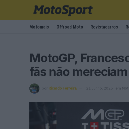
Motomais
Offroad Moto
Revistacarros
R
MotoGP, Francesc
fãs não mereciam i
por
Ricardo Ferreira
21 Junho, 2025
em
Mot