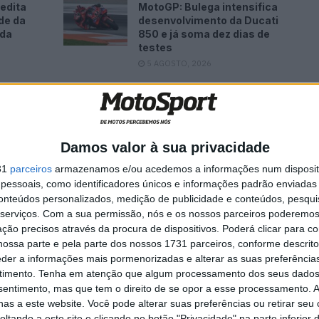
edita
MotoGP: Bulega intensifica
de da
desenvolvimento da Ducati
ada
850 e já soma dez dias de
testes
5 AGOSTO, 2026
Damos valor à sua privacidade
 sobre o material dos pneus:
31
parceiros
armazenamos e/ou acedemos a informações num dispositi
essoais, como identificadores únicos e informações padrão enviadas 
nsei que poderia lutar, mas depois de apenas 3 ou 4
conteúdos personalizados, medição de publicidade e conteúdos, pesqui
o e estava a ficar cada vez mais lento.”
serviços.
Com a sua permissão, nós e os nossos parceiros poderemos 
ção precisos através da procura de dispositivos. Poderá clicar para co
ossa parte e pela parte dos nossos 1731 parceiros, conforme descrit
 pouca esperança para o GP de domingo.
eder a informações mais pormenorizadas e alterar as suas preferência
timento.
Tenha em atenção que algum processamento dos seus dados
nsentimento, mas que tem o direito de se opor a esse processamento. A
ais frio para o GP, a tensão na frente ainda será maior
as a este website. Você pode alterar suas preferências ou retirar seu
a mais. O que é particularmente frustrante para mim é
tando a este site e clicando no botão "Privacidade" na parte inferior 