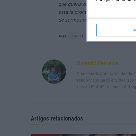
que queria dar aos fãs sensacionais
estava pronto para dar a eles o e
de sermos melhores no domingo.”
M
Tags:
Ducati
GP de Itália - Mugello
Ricardo Ferreira
Apaixonado por motos desde mu
tendo trabalhado em diversos m
revista MotoMagazine e Autosp
Artigos relacionados