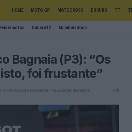
HOME
MOTO GP
MOTOCROSS
ENDURO
TT
T
evistamotos
Calibre12
Mundonautico
o Bagnaia (P3): “Os
sto, foi frustante”
A
o GP
,
Motosport
,
Newsletter
,
Newsletter destaque
A