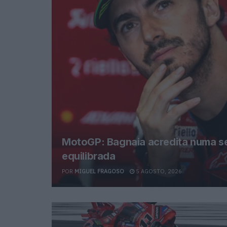
MotoGP: Bagnaia acredita numa s
equilibrada
POR
MIGUEL FRAGOSO
5 AGOSTO, 2026