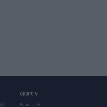
GRUPO V
Motosport ES
o2