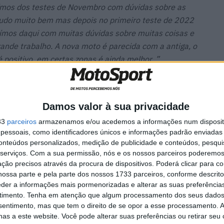
ímos dos testes de Novembro com dúvidas sobre as
tudo muito bem mas depois no primeiro teste de 2022
ímos daqui com muitas dúvidas sobre muitas coisas e
ande trabalho. A nova moto é parecida com a antiga, o
é positivo, em certas zonas é ainda melhor .”
as palavras sobre o novo piloto da Ducati, Marc
a sua primeira corrida com a Desmosedici, menos de
Damos valor à sua privacidade
ndo saiu a notícia da sua chegada à Ducati eu disse
33
parceiros
armazenamos e/ou acedemos a informações num dispositi
estes à frente, não me enganei muito. Ele vai se divertir
essoais, como identificadores únicos e informações padrão enviadas 
 Bagnaia.
conteúdos personalizados, medição de publicidade e conteúdos, pesqui
serviços.
Com a sua permissão, nós e os nossos parceiros poderemos 
ção precisos através da procura de dispositivos. Poderá clicar para co
ossa parte e pela parte dos nossos 1733 parceiros, conforme descrit
eder a informações mais pormenorizadas e alterar as suas preferência
a
MotoGP: Marco Bezzecchi
timento.
Tenha em atenção que algum processamento dos seus dados
recebe luz verde para correr
nsentimento, mas que tem o direito de se opor a esse processamento. A
em Silverstone
as a este website. Você pode alterar suas preferências ou retirar seu
6 AGOSTO, 2026