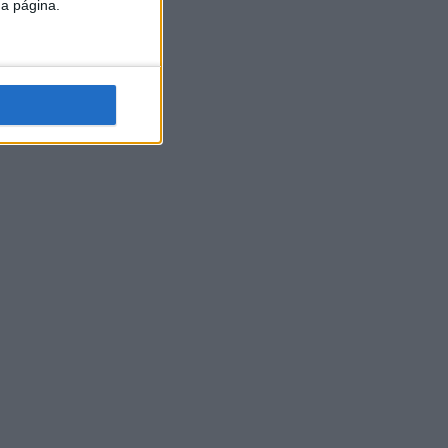
da página.