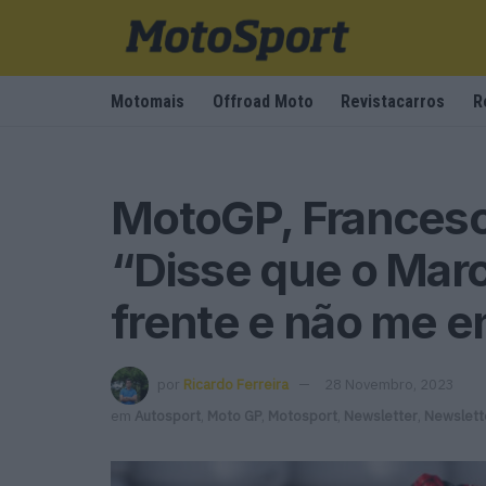
Motomais
Offroad Moto
Revistacarros
R
MotoGP, Francesco
“Disse que o Marc 
frente e não me e
por
Ricardo Ferreira
28 Novembro, 2023
em
Autosport
,
Moto GP
,
Motosport
,
Newsletter
,
Newslett