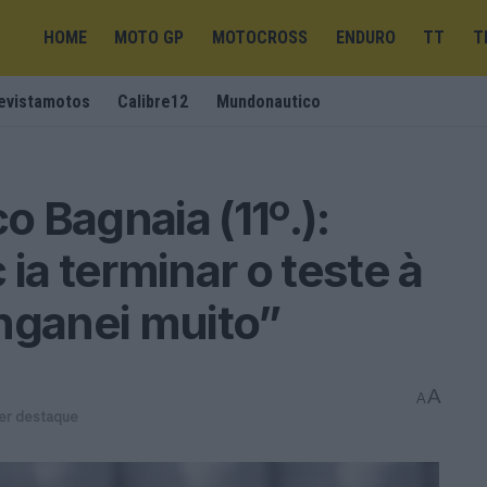
HOME
MOTO GP
MOTOCROSS
ENDURO
TT
T
evistamotos
Calibre12
Mundonautico
 Bagnaia (11º.):
ia terminar o teste à
nganei muito”
A
A
er destaque