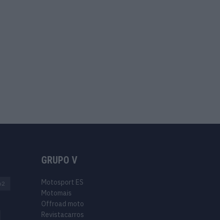
GRUPO V
Motosport ES
o2
Motomais
Offroad moto
Revistacarros