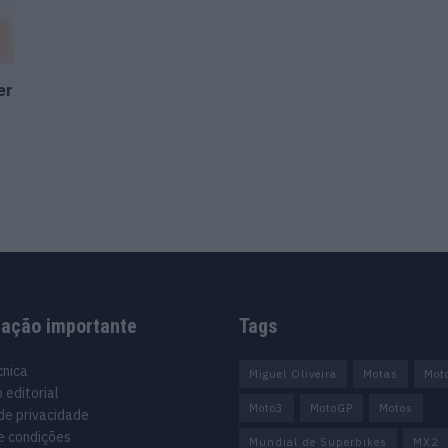
er
mação importante
Tags
cnica
Miguel Oliveira
Motas
Mot
 editorial
Moto3
MotoGP
Motos
 de privacidade
e condições
Mundial de Superbikes
MX2