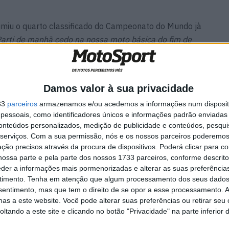
umiu o quarto classificado do Campeonato do Mundo jà
arti de manhã cedo na nossa moto básica do fim de
Depois testámos um novo pacote aerodinâmico, então
 não foram muito bons. O bom é que os nossos técnicos
com sorte, preservar as partes da moto deste ano.
Damos valor à sua privacidade
e escape que alteraram ligeiramente a curva de
33
parceiros
armazenamos e/ou acedemos a informações num dispositi
essoais, como identificadores únicos e informações padrão enviadas 
conteúdos personalizados, medição de publicidade e conteúdos, pesqui
aseira e na dianteira durante todo o dia. Só no final é
serviços.
Com a sua permissão, nós e os nossos parceiros poderemos 
o para poder voltar a procurar tempos e descobrir o
ção precisos através da procura de dispositivos. Poderá clicar para co
ossa parte e pela parte dos nossos 1733 parceiros, conforme descrit
egui uma volta rápida e depois sofri uma pequena
eder a informações mais pormenorizadas e alterar as suas preferência
. Fui bastante rápido no final, o que me surpreendeu
timento.
Tenha em atenção que algum processamento dos seus dados
 que não permitiam um tempo máximo. É incrível a
nsentimento, mas que tem o direito de se opor a esse processamento. A
azem. Agora estou feliz por poder entrar nas férias de
as a este website. Você pode alterar suas preferências ou retirar seu
tando a este site e clicando no botão "Privacidade" na parte inferior 
ncluiu o sul-africano.