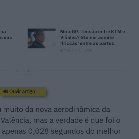
ina
MotoGP: Tensão entre KTM e
es das
Viñales? Steiner admite
‘fricção’ entre as partes
7 AGOSTO, 2026
🔊 Ouvir artigo
u muito da nova aerodinâmica da
Valência, mas a verdade é que foi o
a apenas 0,028 segundos do melhor