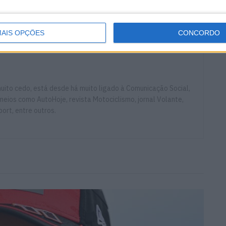
 Tormo
KTM
KTM RC16
MotoGP
AIS OPÇÕES
CONCORDO
ito cedo, está desde há muito ligado à Comunicação Social,
eios como AutoHoje, revista Motociclismo, jornal Volante,
ort, entre outros.