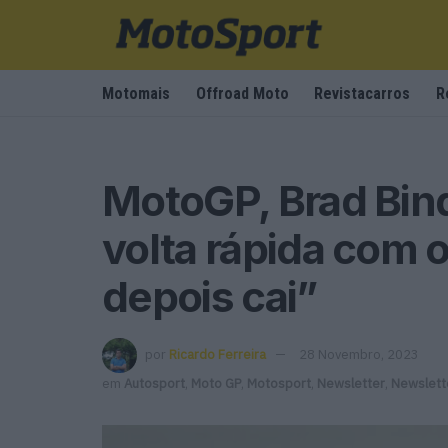
Motomais
Offroad Moto
Revistacarros
R
MotoGP, Brad Bind
volta rápida com 
depois cai”
por
Ricardo Ferreira
28 Novembro, 2023
em
Autosport
,
Moto GP
,
Motosport
,
Newsletter
,
Newslett