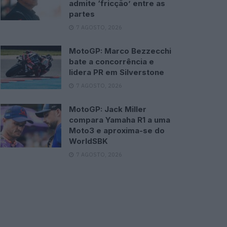
admite ‘fricção’ entre as
partes
7 AGOSTO, 2026
MotoGP: Marco Bezzecchi
bate a concorrência e
lidera PR em Silverstone
7 AGOSTO, 2026
MotoGP: Jack Miller
compara Yamaha R1 a uma
Moto3 e aproxima-se do
WorldSBK
7 AGOSTO, 2026