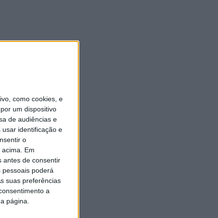
vo, como cookies, e
por um dispositivo
sa de audiências e
usar identificação e
nsentir o
o acima. Em
s antes de consentir
 pessoais poderá
s suas preferências
 consentimento a
da página.