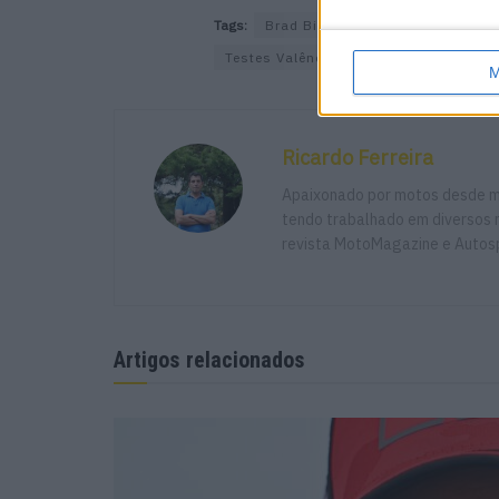
Tags:
Brad Binder
Circuito Ricardo
Testes Valência 2023
M
Ricardo Ferreira
Apaixonado por motos desde mu
tendo trabalhado em diversos m
revista MotoMagazine e Autosp
Artigos relacionados