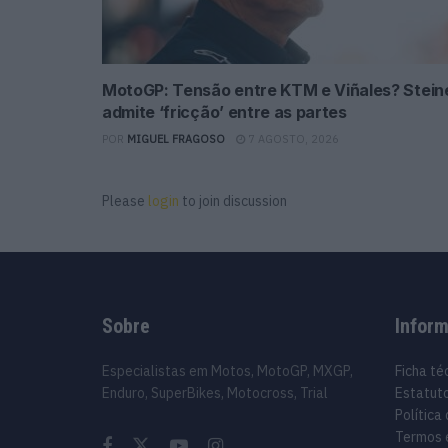
MotoGP: Tensão entre KTM e Viñales? Stein
admite ‘fricção’ entre as partes
POR
MIGUEL FRAGOSO
7 AGOSTO, 2026
Please
login
to join discussion
Sobre
Infor
Especialistas em Motos, MotoGP, MXGP,
Ficha té
Enduro, SuperBikes, Motocross, Trial
Estatuto
Política
Termos 