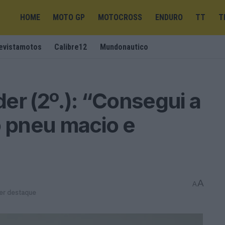
HOME
MOTO GP
MOTOCROSS
ENDURO
TT
T
evistamotos
Calibre12
Mundonautico
er (2º.): “Consegui a
o pneu macio e
A
A
er destaque