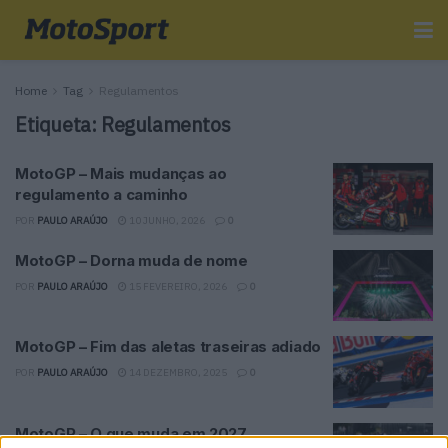
Home
Tag
Regulamentos
Etiqueta:
Regulamentos
MotoGP – Mais mudanças ao
regulamento a caminho
POR
PAULO ARAÚJO
10 JUNHO, 2026
0
MotoGP – Dorna muda de nome
POR
PAULO ARAÚJO
15 FEVEREIRO, 2026
0
MotoGP – Fim das aletas traseiras adiado
POR
PAULO ARAÚJO
14 DEZEMBRO, 2025
0
MotoGP – O que muda em 2027