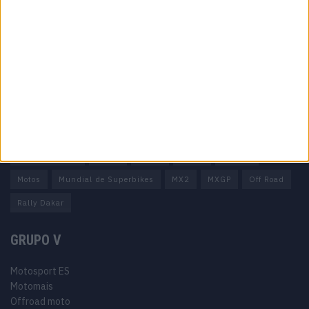
Ficha técnica
Estatuto editorial
Política de privacidade
Termos e condições
Informação Legal
Como anunciar
Tags
Miguel Oliveira
Motas
Moto2
Moto3
MotoGP
Motos
Mundial de Superbikes
MX2
MXGP
Off Road
Rally Dakar
GRUPO V
Motosport ES
Motomais
Offroad moto