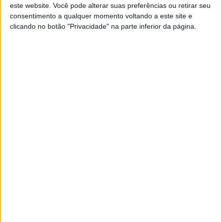
este website. Você pode alterar suas preferências ou retirar seu
Moto3, 2021, Catalunha: Alterações ao
consentimento a qualquer momento voltando a este site e
regulamento
clicando no botão "Privacidade" na parte inferior da página.
POR
PAULO ARAÚJO
9 JUNHO, 2021
0
CEV Repsol: Atualização dos
regulamentos
POR
PAULO ARAÚJO
22 FEVEREIRO, 2021
0
MotoGP, 2020: Alterações ao Regulamento para 2021
POR
PAULO ARAÚJO
25 NOVEMBRO, 2020
0
MotoGP, 2020: Atualizações completas
ao Regulamento
POR
REDAÇÃO
17 ABRIL, 2020
0
CEV Repsol, 2020: Atualizações do
regulamento
POR
REDAÇÃO
29 DEZEMBRO, 2019
0
Moto2 e Moto3: Alterações ao