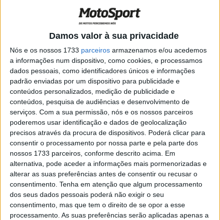
POR
PAULO ARAÚJO
8 SETEMBRO, 2025
0
MotoGP: Casey Stoner crítica a
Damos valor à sua privacidade
reformulação das regras em 2027
Nós e os nossos 1733
parceiros
armazenamos e/ou acedemos
POR
MIGUEL FRAGOSO
19 AGOSTO, 2025
0
a informações num dispositivo, como cookies, e processamos
dados pessoais, como identificadores únicos e informações
WSBK: Todas as alterações nos
padrão enviadas por um dispositivo para publicidade e
regulamentos e regras para a próxima
conteúdos personalizados, medição de publicidade e
época
conteúdos, pesquisa de audiências e desenvolvimento de
POR
MIGUEL FRAGOSO
22 NOVEMBRO, 2024
0
serviços.
Com a sua permissão, nós e os nossos parceiros
poderemos usar identificação e dados de geolocalização
MotoGP: Moto2 e Moto3 com novas
precisos através da procura de dispositivos. Poderá clicar para
atualizações no regulamento desportivo
consentir o processamento por nossa parte e pela parte dos
e técnico
nossos 1733 parceiros, conforme descrito acima. Em
POR
MIGUEL FRAGOSO
17 OUTUBRO, 2024
0
alternativa, pode aceder a informações mais pormenorizadas e
alterar as suas preferências antes de consentir ou recusar o
MotoGP, A opinião de todos os pilotos
consentimento.
Tenha em atenção que algum processamento
sobre as mudanças de regulamentos de
dos seus dados pessoais poderá não exigir o seu
2027
consentimento, mas que tem o direito de se opor a esse
POR
BERNARDO FIGUEIREDO
10 MAIO, 2024
0
processamento. As suas preferências serão aplicadas apenas a