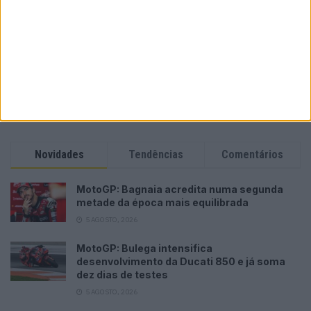
MotoGP: Bulega intensifica desenvolvimento da
Ducati 850 e já soma dez dias de testes
POR
MIGUEL FRAGOSO
5 AGOSTO, 2026
Please
login
to join discussion
Novidades
Tendências
Comentários
MotoGP: Bagnaia acredita numa segunda
metade da época mais equilibrada
5 AGOSTO, 2026
MotoGP: Bulega intensifica
desenvolvimento da Ducati 850 e já soma
dez dias de testes
5 AGOSTO, 2026