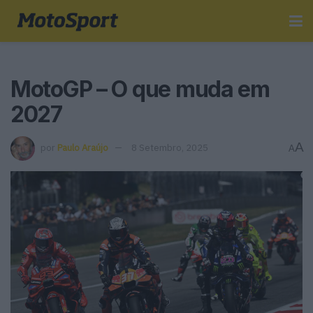
MotoGP – O que muda em
2027
A
por
Paulo Araújo
8 Setembro, 2025
A