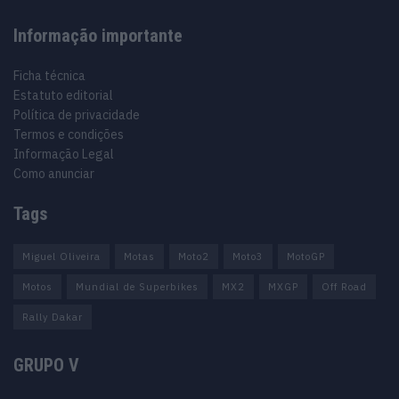
Informação importante
Ficha técnica
Estatuto editorial
Política de privacidade
Termos e condições
Informação Legal
Como anunciar
Tags
Miguel Oliveira
Motas
Moto2
Moto3
MotoGP
Motos
Mundial de Superbikes
MX2
MXGP
Off Road
Rally Dakar
GRUPO V