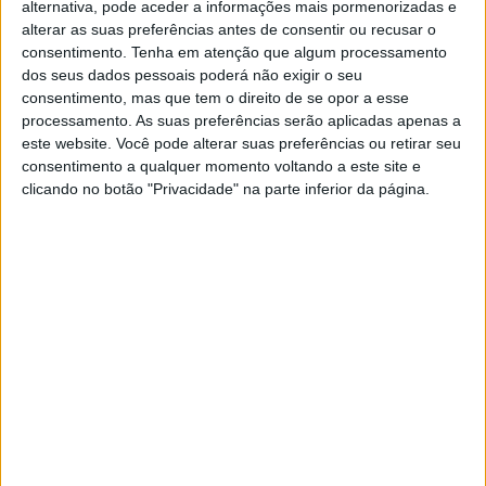
reduzir a potência geral e a velocidade máxima das
alternativa, pode aceder a informações mais pormenorizadas e
alterar as suas preferências antes de consentir ou recusar o
motos, tornando as corridas mais seguras e controláveis.
consentimento.
Tenha em atenção que algum processamento
De acordo com Corrado Cecchinelli, diretor de tecnologia
dos seus dados pessoais poderá não exigir o seu
do MotoGP, esta alteração pode reduzir os tempos por
consentimento, mas que tem o direito de se opor a esse
volta em 1 a 2 segundos, dependendo do circuito, ao
processamento. As suas preferências serão aplicadas apenas a
mesmo tempo que promove melhor condução das
este website. Você pode alterar suas preferências ou retirar seu
consentimento a qualquer momento voltando a este site e
motos, com uma menor distância entre eixos a dar maior
clicando no botão "Privacidade" na parte inferior da página.
facilidade de inserção em curva (um dos problemas, por
exemplo, da Ducati) e uma condução mais suave.
Artigos relacionados
MotoGP: Bagnaia acredita numa segunda
metade da época mais equilibrada
5 AGOSTO, 2026
MotoGP: Bulega intensifica
desenvolvimento da Ducati 850 e já soma
dez dias de testes