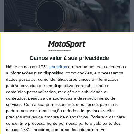
Damos valor à sua privacidade
Nós e os nossos 1731
parceiros
armazenamos e/ou acedemos
Escape Akrapovic
a informações num dispositivo, como cookies, e processamos
dados pessoais, como identificadores únicos e informações
Primeira das novas regras, redução da cilindrada de 1000
padrão enviadas por um dispositivo para publicidade e
cc para 850 cc
conteúdos personalizados, medição de publicidade e
Uma das alterações mais significativas é a redução da
conteúdos, pesquisa de audiências e desenvolvimento de
cilindrada do motor de 1000 cc para 850 cc,
serviços.
Com a sua permissão, nós e os nossos parceiros
poderemos usar identificação e dados de geolocalização
acompanhada por uma redução do diâmetro máximo do
precisos através da procura de dispositivos. Poderá clicar para
cilindro (diâmetro interior) de 81 mm para 75 mm.
consentir o processamento por nossa parte e pela parte dos
Esta medida, a primeira alteração desde 2012, visa
nossos 1731 parceiros, conforme descrito acima. Em