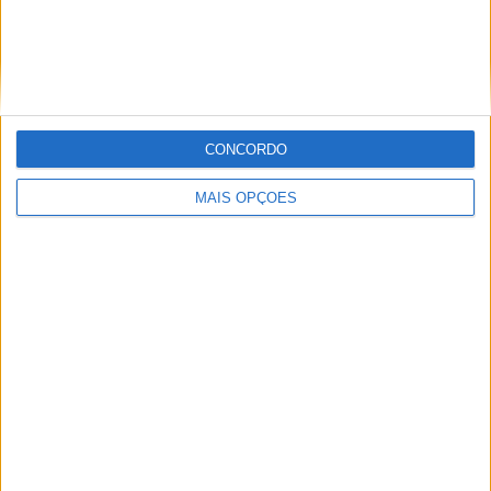
Paulo Araújo
CONCORDO
Com uma experiência de várias décadas no âmbito do
motociclismo, viajou pelo mundo cobrindo eventos nas
MAIS OPÇÕES
duas rodas. Já foi piloto de velocidade, team manager,
instrutor, jornalista e comentador de rádio e televisão,
especializando nas modalidades de velocidade, em
particular MotoGP, SBK e Endurance.
Artigos relacionados