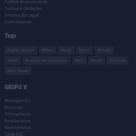
Política de privacidade
Termos e condições
Informação Legal
Como anunciar
Tags
Miguel Oliveira
Motas
Moto2
Moto3
MotoGP
Motos
Mundial de Superbikes
MX2
MXGP
Off Road
Rally Dakar
GRUPO V
Motosport ES
Motomais
Offroad moto
Revistacarros
Revistamotos
Calibre12