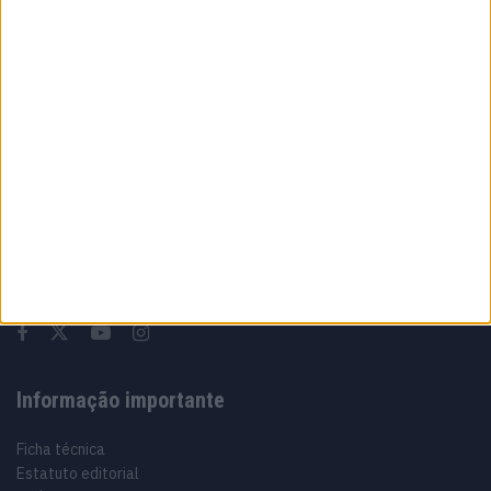
uma Moto3 e aproxima-se do WorldSBK
7 AGOSTO, 2026
Sobre
Especialistas em Motos, MotoGP, MXGP, Enduro, SuperBikes,
Motocross, Trial
Informação importante
Ficha técnica
Estatuto editorial