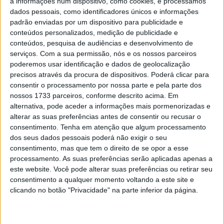
a informações num dispositivo, como cookies, e processamos
uma moto a cada piloto durante os treinos livres de
dados pessoais, como identificadores únicos e informações
sexta-feira e sábado. No entanto, o atual sistema de
padrão enviadas por um dispositivo para publicidade e
duas motos permanecerá para as corridas Sprint e o
conteúdos personalizados, medição de publicidade e
conteúdos, pesquisa de audiências e desenvolvimento de
Grande Prémio principal de domingo.
serviços.
Com a sua permissão, nós e os nossos parceiros
poderemos usar identificação e dados de geolocalização
precisos através da procura de dispositivos. Poderá clicar para
consentir o processamento por nossa parte e pela parte dos
nossos 1733 parceiros, conforme descrito acima. Em
alternativa, pode aceder a informações mais pormenorizadas e
alterar as suas preferências antes de consentir ou recusar o
consentimento.
Tenha em atenção que algum processamento
dos seus dados pessoais poderá não exigir o seu
consentimento, mas que tem o direito de se opor a esse
processamento. As suas preferências serão aplicadas apenas a
este website. Você pode alterar suas preferências ou retirar seu
consentimento a qualquer momento voltando a este site e
clicando no botão "Privacidade" na parte inferior da página.
As alterações aguardam ainda a aprovação final da
Comissão de Grande Prémio (FIM, IRTA, MSMA e MotoGP
SEG). O objetivo é reduzir custos e criar uma concorrência