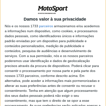
confirma André Pires
POR
PAULO ARAÚJO
5 FEVEREIRO, 2021
0
MotoGP, 2021: André Pires no Mundial de
Damos valor à sua privacidade
MotoE
Nós e os nossos 1733
parceiros
armazenamos e/ou acedemos
POR
PAULO ARAÚJO
4 FEVEREIRO, 2021
0
a informações num dispositivo, como cookies, e processamos
dados pessoais, como identificadores únicos e informações
MotoGP, 2021: Apresentações já a seguir
padrão enviadas por um dispositivo para publicidade e
em Fevereiro
conteúdos personalizados, medição de publicidade e
POR
PAULO ARAÚJO
1 FEVEREIRO, 2021
0
conteúdos, pesquisa de audiências e desenvolvimento de
serviços.
Com a sua permissão, nós e os nossos parceiros
MotoGP, 2020: Zarco em defesa de
poderemos usar identificação e dados de geolocalização
Rabat
precisos através da procura de dispositivos. Poderá clicar para
POR
PAULO ARAÚJO
24 DEZEMBRO, 2020
1
consentir o processamento por nossa parte e pela parte dos
nossos 1733 parceiros, conforme descrito acima. Em
MotoGP, 2020: Zarco mais ambicioso em
alternativa, pode aceder a informações mais pormenorizadas e
2021
alterar as suas preferências antes de consentir ou recusar o
POR
PAULO ARAÚJO
20 DEZEMBRO, 2020
0
consentimento.
Tenha em atenção que algum processamento
dos seus dados pessoais poderá não exigir o seu
MotoGP, 2020, Portimão: Tito Rabat
consentimento, mas que tem o direito de se opor a esse
deixa a MotoGP
processamento. As suas preferências serão aplicadas apenas a