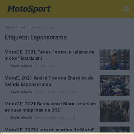
Home
Tag
Esponsorama
Etiqueta:
Esponsorama
MotoGP, 2021, Texas: “estou a relaxar na
moto!” Bastianini
POR
PAULO ARAÚJO
5 OUTUBRO, 2021
0
MotoE, 2021: André Pires na Energica da
Avintia Esponsorama
POR
PAULO ARAÚJO
6 FEVEREIRO, 2021
0
MotoGP, 2021: Bastianini e Marini revelam
as suas máquinas de 2021
POR
PAULO ARAÚJO
6 FEVEREIRO, 2021
0
MotoGP, 2021: Lista de incritos de MotoE