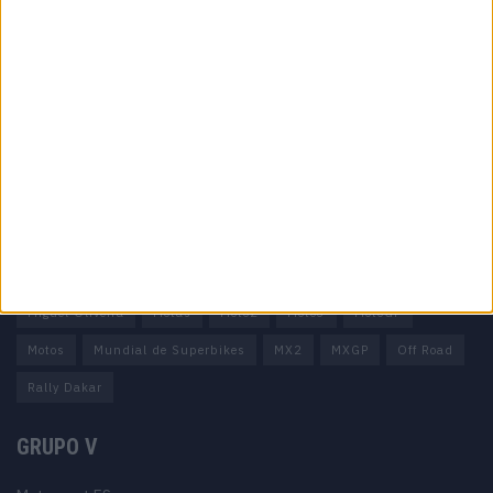
Informação importante
Ficha técnica
Estatuto editorial
Política de privacidade
Termos e condições
Informação Legal
Como anunciar
Tags
Miguel Oliveira
Motas
Moto2
Moto3
MotoGP
Motos
Mundial de Superbikes
MX2
MXGP
Off Road
Rally Dakar
GRUPO V