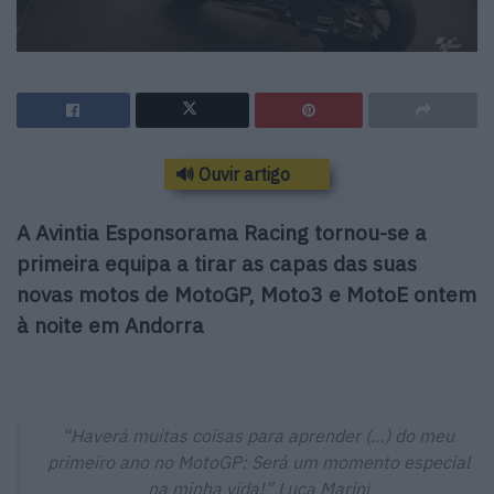
🔊 Ouvir artigo
A Avintia Esponsorama Racing tornou-se a
primeira equipa a tirar as capas das suas
novas motos de MotoGP, Moto3 e MotoE ontem
à noite em Andorra
“Haverá muitas coisas para aprender (…) do meu
primeiro ano no MotoGP: Será um momento especial
na minha vida!”
Luca Marini