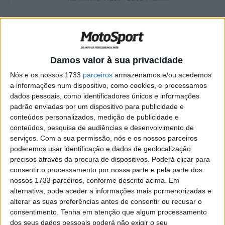
Damos valor à sua privacidade
Nós e os nossos 1733
parceiros
armazenamos e/ou acedemos
a informações num dispositivo, como cookies, e processamos
dados pessoais, como identificadores únicos e informações
padrão enviadas por um dispositivo para publicidade e
conteúdos personalizados, medição de publicidade e
conteúdos, pesquisa de audiências e desenvolvimento de
serviços.
Com a sua permissão, nós e os nossos parceiros
poderemos usar identificação e dados de geolocalização
precisos através da procura de dispositivos. Poderá clicar para
A Avintia Esponsorama Racing de Raúl Romero
consentir o processamento por nossa parte e pela parte dos
nossos 1733 parceiros, conforme descrito acima. Em
apresentou as suas duas Ducati Desmosedici, versão
alternativa, pode aceder a informações mais pormenorizadas e
2019. É a mesma moto com que
alterar as suas preferências antes de consentir ou recusar o
consentimento.
Tenha em atenção que algum processamento
Embora defasadas um ano, as motos Ducati permitiram a
dos seus dados pessoais poderá não exigir o seu