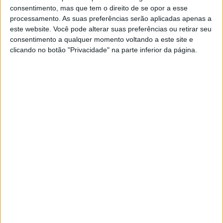
Zarco dar à equipa um pódio e uma pole o ano passado,
consentimento, mas que tem o direito de se opor a esse
o que aumenta a expectativa por uma boa estreia de
processamento. As suas preferências serão aplicadas apenas a
este website. Você pode alterar suas preferências ou retirar seu
Luca Marini, e Enea Bastianini com a Sky VR46, que assim
consentimento a qualquer momento voltando a este site e
chega à classe rainha.
clicando no botão "Privacidade" na parte inferior da página.
Também estiveram presentes os pilotos de Moto3
Carlos Tatay e Niccolo Antonelli, enquanto os
concorrentes da Taça do Mundo de MotoE Enel, Xavier
Cardelus e André Pires revelaram as suas cores nas
Energica Ego Corsa.
Artigos relacionados
MotoGP: Ducati domina segundo dia de
testes das futuras 850cc
7 AGOSTO, 2026
MotoGP: Tensão entre KTM e Viñales?
Steiner admite ‘fricção’ entre as partes