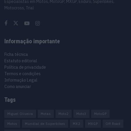
Especialistas em Motos, MotoGP, MXGP, Enduro, SuperBikes,
Motocross, Trial
Informação importante
Ficha técnica
Estatuto editorial
Política de privacidade
Termos e condições
Informação Legal
Como anunciar
Tags
Miguel Oliveira
Motas
Moto2
Moto3
MotoGP
Motos
Mundial de Superbikes
MX2
MXGP
Off Road