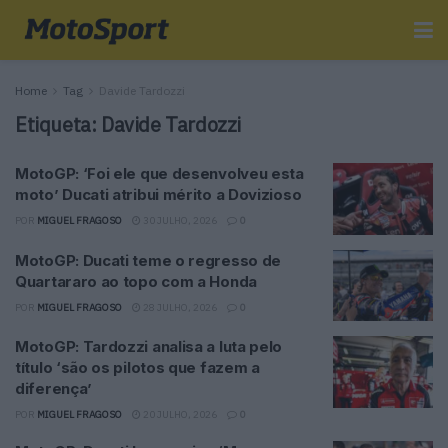
Home
Tag
Davide Tardozzi
Etiqueta:
Davide Tardozzi
MotoGP: ‘Foi ele que desenvolveu esta
moto’ Ducati atribui mérito a Dovizioso
POR
MIGUEL FRAGOSO
30 JULHO, 2026
0
MotoGP: Ducati teme o regresso de
Quartararo ao topo com a Honda
POR
MIGUEL FRAGOSO
28 JULHO, 2026
0
MotoGP: Tardozzi analisa a luta pelo
título ‘são os pilotos que fazem a
diferença’
POR
MIGUEL FRAGOSO
20 JULHO, 2026
0