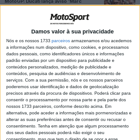
MotoGP: Ducati lança aviso ‘Marc
Márquez ainda não está a 100%’
POR
MIGUEL FRAGOSO
16 JULHO, 2026
0
MotoGP: ‘Pecco é história da Ducati’
Damos valor à sua privacidade
Tardozzi presta homenagem a Bagnaia
Nós e os nossos 1733
parceiros
armazenamos e/ou acedemos
POR
MIGUEL FRAGOSO
7 JULHO, 2026
0
a informações num dispositivo, como cookies, e processamos
dados pessoais, como identificadores únicos e informações
MotoGP: Tardozzi despede-se de
padrão enviadas por um dispositivo para publicidade e
Bagnaia ‘Será um problema para nós no
conteúdos personalizados, medição de publicidade e
próximo ano’
conteúdos, pesquisa de audiências e desenvolvimento de
POR
MIGUEL FRAGOSO
26 JUNHO, 2026
0
serviços.
Com a sua permissão, nós e os nossos parceiros
poderemos usar identificação e dados de geolocalização
MotoGP: Tardozzi revela reação de
precisos através da procura de dispositivos. Poderá clicar para
Márquez à chegada de Pedro Acosta à
consentir o processamento por nossa parte e pela parte dos
Ducati
nossos 1733 parceiros, conforme descrito acima. Em
POR
MIGUEL FRAGOSO
25 JUNHO, 2026
0
alternativa, pode aceder a informações mais pormenorizadas e
alterar as suas preferências antes de consentir ou recusar o
MotoGP: Davide Tardozzi fala em
consentimento.
Tenha em atenção que algum processamento
“pesadelo” após início complicado da
dos seus dados pessoais poderá não exigir o seu
Ducati em 2026
consentimento, mas que tem o direito de se opor a esse