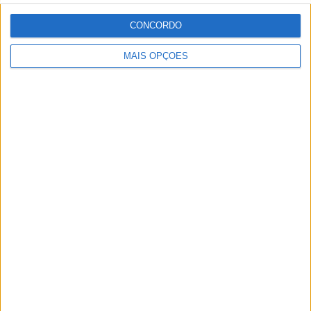
8 SETEMBRO, 2025
CONCORDO
MotoGP: Reviravolta? Miguel Oliveira pode
ter vaga em 2026
MAIS OPÇÕES
28 AGOSTO, 2025
MotoGP: Paolo Campinoti (Pramac) faz
revelações ‘desconfortáveis’ sobre Marc
Márquez
16 OUTUBRO, 2025
MotoGP: Toprak Razgatlioglu ‘muito
superior’ a Miguel Oliveira
29 DEZEMBRO, 2025
Sobre