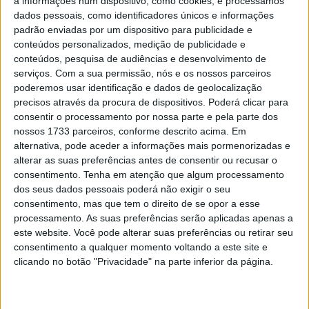
a informações num dispositivo, como cookies, e processamos
anos na competição
dados pessoais, como identificadores únicos e informações
POR
PAULO ARAÚJO
21 OUTUBRO, 2020
0
padrão enviadas por um dispositivo para publicidade e
conteúdos personalizados, medição de publicidade e
SSP 2020: Pneus obrigam a parar
conteúdos, pesquisa de audiências e desenvolvimento de
POR
REDAÇÃO
28 FEVEREIRO, 2020
0
serviços.
Com a sua permissão, nós e os nossos parceiros
poderemos usar identificação e dados de geolocalização
precisos através da procura de dispositivos. Poderá clicar para
SBK: Slicks em todas as classes para
consentir o processamento por nossa parte e pela parte dos
2020
nossos 1733 parceiros, conforme descrito acima. Em
POR
PAULO ARAÚJO
30 OUTUBRO, 2019
0
alternativa, pode aceder a informações mais pormenorizadas e
alterar as suas preferências antes de consentir ou recusar o
consentimento.
Tenha em atenção que algum processamento
Tendências
Comentários
Novidades
dos seus dados pessoais poderá não exigir o seu
consentimento, mas que tem o direito de se opor a esse
processamento. As suas preferências serão aplicadas apenas a
MotoGP- Reviravolta com Oliveira na Honda
este website. Você pode alterar suas preferências ou retirar seu
8 SETEMBRO, 2025
consentimento a qualquer momento voltando a este site e
clicando no botão "Privacidade" na parte inferior da página.
MotoGP: Reviravolta? Miguel Oliveira pode
ter vaga em 2026
28 AGOSTO, 2025