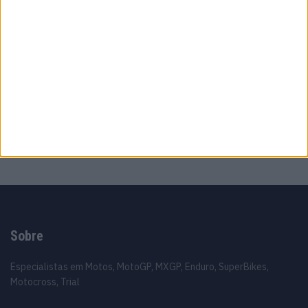
temporadas nos Grandes Prémios
8 AGOSTO, 2026
MotoGP: Moto2,Pole para Izan Guevara após
volta demolidora em Silverstone
8 AGOSTO, 2026
MotoGP: Johann Zarco acelera recuperação
e aponta regresso a Misano
8 AGOSTO, 2026
Sobre
Especialistas em Motos, MotoGP, MXGP, Enduro, SuperBikes,
Motocross, Trial