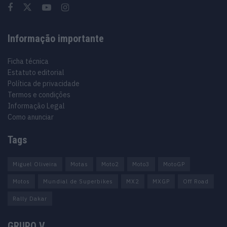
Informação importante
Ficha técnica
Estatuto editorial
Política de privacidade
Termos e condições
Informação Legal
Como anunciar
Tags
Miguel Oliveira
Motas
Moto2
Moto3
MotoGP
Motos
Mundial de Superbikes
MX2
MXGP
Off Road
Rally Dakar
GRUPO V