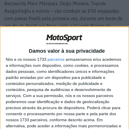
Bezzecchi, Marc Márquez, Diogo Moreira, Toprak
Razgatlıoğlu e outros – vão conduzir as 850 equipadas
com pneus Pirelli pela primeira vez, durante um teste de
um dia da Pirelli em Brno, após o Grande Prémio da
República Checa.
Damos valor à sua privacidade
Nós e os nossos 1733
parceiros
armazenamos e/ou acedemos
a informações num dispositivo, como cookies, e processamos
dados pessoais, como identificadores únicos e informações
padrão enviadas por um dispositivo para publicidade e
conteúdos personalizados, medição de publicidade e
conteúdos, pesquisa de audiências e desenvolvimento de
serviços.
Com a sua permissão, nós e os nossos parceiros
poderemos usar identificação e dados de geolocalização
precisos através da procura de dispositivos. Poderá clicar para
consentir o processamento por nossa parte e pela parte dos
nossos 1733 parceiros, conforme descrito acima. Em
George Barbier, diretor de comopetição de motociclismo
alternativa, pode aceder a informações mais pormenorizadas e