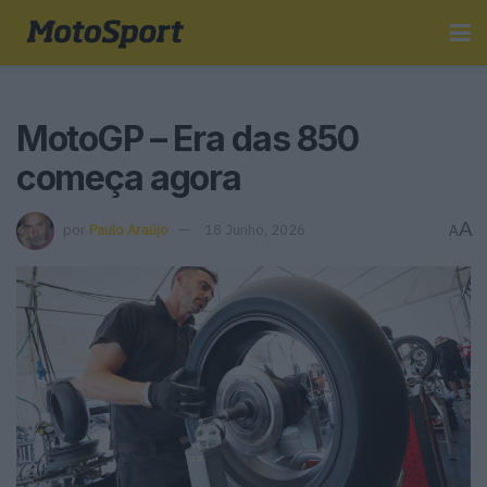
MotoGP – Era das 850
começa agora
A
por
Paulo Araújo
18 Junho, 2026
A