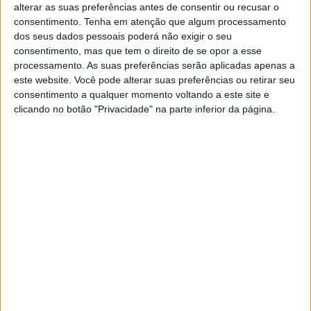
alterar as suas preferências antes de consentir ou recusar o
da Pirelli, já nos falara deste
momento
aqui há uns
consentimento.
Tenha em atenção que algum processamento
meses, e atualiza-nos agora sobre os desenvolvimentos.
dos seus dados pessoais poderá não exigir o seu
“Este teste é extremamente importante porque as novas
consentimento, mas que tem o direito de se opor a esse
regras do MotoGP representam a maior reformulação
processamento. As suas preferências serão aplicadas apenas a
este website. Você pode alterar suas preferências ou retirar seu
técnica desde a criação do campeonato, em 1949.
consentimento a qualquer momento voltando a este site e
Enquanto a transição para motores a quatro tempos de
clicando no botão "Privacidade" na parte inferior da página.
grande cilindrada em 2002 alterou a cilindrada e o peso
mínimo, o regulamento de 2027 modifica a cilindrada, as
especificações do chassis, a aerodinâmica e a eletrónica,
com a proibição do software de embraiagem utilizado
pelos fabricantes nos últimos anos.”
O teste em Brno (ao qual a imprensa e os fãs não terão
acesso) será também significativo porque o feedback dos
pilotos titulares desempenhará um papel importante nas
fases finais de desenvolvimento da primeira gama de
pneus de competição da Pirelli para o MotoGP.
“É um momento crucial, pois precisamos de ter os