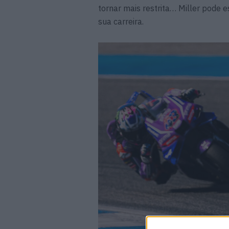
tornar mais restrita… Miller pode 
sua carreira.