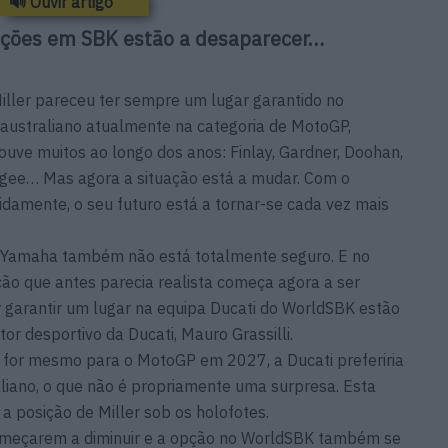
🔊 Ouvir artigo
pções em SBK estão a desaparecer…
iller pareceu ter sempre um lugar garantido no
o australiano atualmente na categoria de MotoGP,
uve muitos ao longo dos anos: Finlay, Gardner, Doohan,
Magee… Mas agora a situação está a mudar. Com o
damente, o seu futuro está a tornar-se cada vez mais
 Yamaha também não está totalmente seguro. E no
ão que antes parecia realista começa agora a ser
r garantir um lugar na equipa Ducati do WorldSBK estão
tor desportivo da Ducati, Mauro Grassilli.
a for mesmo para o MotoGP em 2027, a Ducati preferiria
liano, o que não é propriamente uma surpresa. Esta
 posição de Miller sob os holofotes.
omeçarem a diminuir e a opção no WorldSBK também se