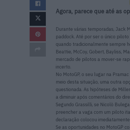
Agora, parece que até as o
Durante várias temporadas, Jack M
paddock. Até por ser o único pilot
quando tradicionalmente sempre ho
Beattie, McCoy, Gobert, Bayliss, 
mercado de pilotos a mover-se rapi
incerto.
No MotoGP, o seu lugar na Pramac
meio desta situação, uma outra opç
questionada. As hipóteses de Mille
a diminuir após comentários do dire
Segundo Grassilli, se Nicolò Buleg
preencher a vaga com um piloto ita
declaração colocou imediatamente a
Se as oportunidades no MotoGP c