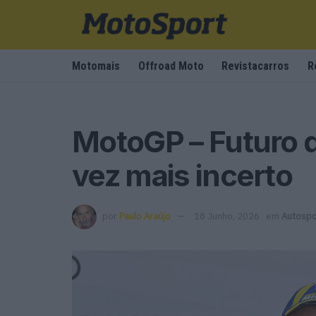
Motomais
Offroad Moto
Revistacarros
R
MotoGP – Futuro d
vez mais incerto
por
Paulo Araújo
18 Junho, 2026
em
Autospo