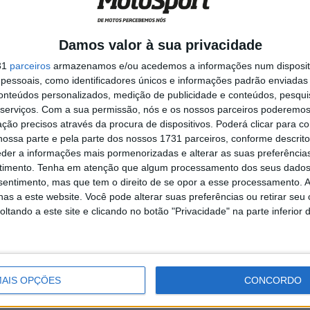
Damos valor à sua privacidade
grelha
31
parceiros
armazenamos e/ou acedemos a informações num dispositi
essoais, como identificadores únicos e informações padrão enviadas 
ingido, e o piloto de 31 anos esteja em declínio, mas
conteúdos personalizados, medição de publicidade e conteúdos, pesqui
ente ao MotoGP. Dentro dos fracos resultados da
serviços.
Com a sua permissão, nós e os nossos parceiros poderemos 
m dos mais consistentes e gostou das sensações do
ção precisos através da procura de dispositivos. Poderá clicar para co
ller no MotoGP, perder um australiano seria devastador
ossa parte e pela parte dos nossos 1731 parceiros, conforme descrit
eder a informações mais pormenorizadas e alterar as suas preferência
 italianos e espanhóis e, num momento em que até o
timento.
Tenha em atenção que algum processamento dos seus dados
eaçado, seria importante manter o interesse dos fãs
nsentimento, mas que tem o direito de se opor a esse processamento. A
as a este website. Você pode alterar suas preferências ou retirar seu
 alguma equipa em particular, mas ter uma corrida na
tando a este site e clicando no botão "Privacidade" na parte inferior 
ria muito estranho.
o foi a chegada de Toprak como colega de equipa de
envolver a moto em conjunto e trazer diversão para o
des juntas… O que acham?
AIS OPÇÕES
CONCORDO