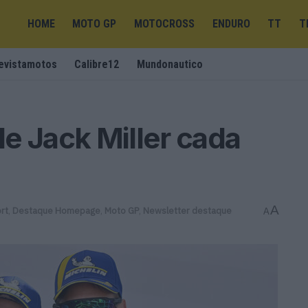
HOME
MOTO GP
MOTOCROSS
ENDURO
TT
T
evistamotos
Calibre12
Mundonautico
e Jack Miller cada
A
rt
,
Destaque Homepage
,
Moto GP
,
Newsletter destaque
A