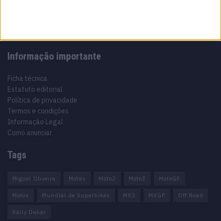
Motocross, Trial
Informação importante
Ficha técnica
Estatuto editorial
Política de privacidade
Termos e condições
Informação Legal
Como anunciar
Tags
Miguel Oliveira
Motas
Moto2
Moto3
MotoGP
Motos
Mundial de Superbikes
MX2
MXGP
Off Road
Rally Dakar