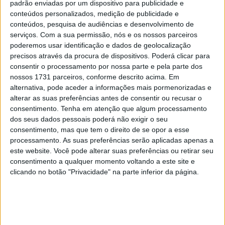
padrão enviadas por um dispositivo para publicidade e
muitas marcas a decidir-se, pois não fazia sentido pôr
conteúdos personalizados, medição de publicidade e
pilotos que não estivessem nas equipas para o ano a
conteúdos, pesquisa de audiências e desenvolvimento de
testar as novas 850.…
serviços.
Com a sua permissão, nós e os nossos parceiros
poderemos usar identificação e dados de geolocalização
precisos através da procura de dispositivos. Poderá clicar para
consentir o processamento por nossa parte e pela parte dos
nossos 1731 parceiros, conforme descrito acima. Em
alternativa, pode aceder a informações mais pormenorizadas e
alterar as suas preferências antes de consentir ou recusar o
consentimento.
Tenha em atenção que algum processamento
dos seus dados pessoais poderá não exigir o seu
consentimento, mas que tem o direito de se opor a esse
processamento. As suas preferências serão aplicadas apenas a
este website. Você pode alterar suas preferências ou retirar seu
consentimento a qualquer momento voltando a este site e
clicando no botão "Privacidade" na parte inferior da página.
Assim, sabe-se agora que o campeão mundial de 2024
assinou oficialmente um contrato para a temporada de
2027. Em entrevista ao podcast Gypsy Tales, há uns dias,
Martin aproveitou para confirmar a mudança para a