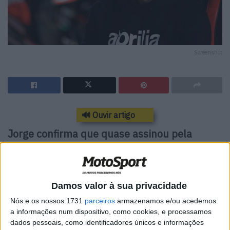
Screenshot
🔊 Ouvir artigo
Jorge confirma que quase assinou pela
Honda há um ano, mas agora está certo
Jorge Martin confirmou finalmente a sua mudança para a
Yamaha, uma revelação sensacional, pois até agora
Damos valor à sua privacidade
pensava-se que o espanhol permaneceria na Aprilia. No
Nós e os nossos 1731
parceiros
armazenamos e/ou acedemos
entanto, o teste de MotoGP com as 850cc equipadas
a informações num dispositivo, como cookies, e processamos
dados pessoais, como identificadores únicos e informações
com os novos Pirelli já a seguir à corrida de Brno obrigou