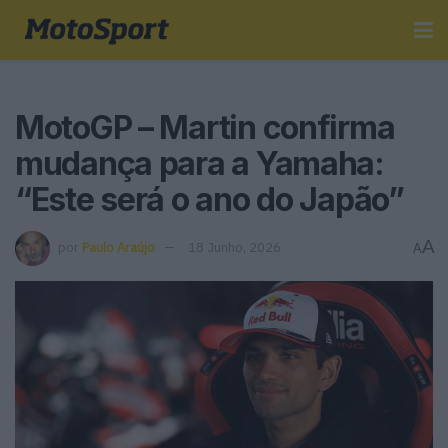
MotoGP – Martin confirma
mudança para a Yamaha:
“Este será o ano do Japão”
A
por
Paulo Araújo
18 Junho, 2026
A