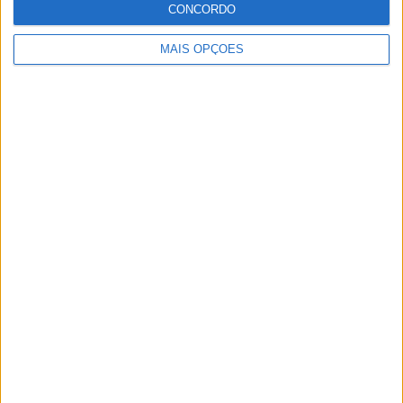
CONCORDO
MAIS OPÇÕES
Artigos relacionados
MotoGP: Bagnaia acredita numa segunda
metade da época mais equilibrada
POR
MIGUEL FRAGOSO
5 AGOSTO, 2026