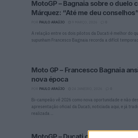
MotoGP – Bagnaia sobre o duelo 
Márquez: “Até me deu conselhos
POR
PAULO ARAÚJO
9 MARÇO, 2026
0
A relação entre os dois pilotos da Ducati é melhor do q
supunham Francesco Bagnaia recorda a difícil temporada
Moto GP – Francesco Bagnaia ans
nova época
POR
PAULO ARAÚJO
24 JANEIRO, 2026
0
Bi-campeão vê 2026 como nova oportunidade e não de
apresentação oficial da Ducati, noticiada aqui, e já tra
realizada ...
MotoGP – Ducati celebra 100 ano