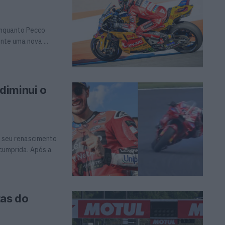
Enquanto Pecco
nte uma nova ...
diminui o
o seu renascimento
 cumprida. Após a
tas do