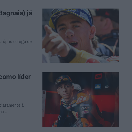
Bagnaia) já
 próprio colega de
como líder
 claramente à
a ...