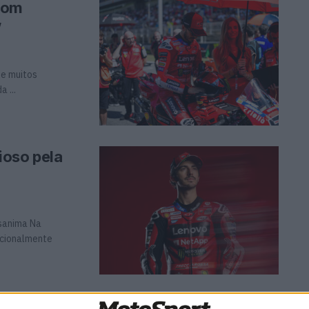
com
”
ue muitos
 ...
ioso pela
sanima Na
dicionalmente
s com