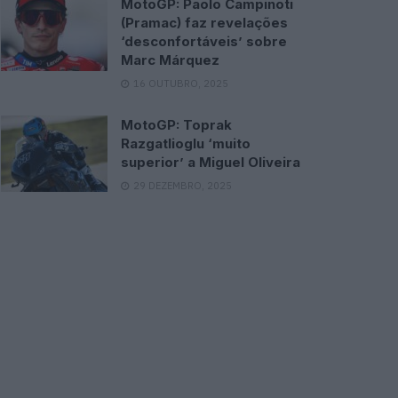
MotoGP: Paolo Campinoti
(Pramac) faz revelações
‘desconfortáveis’ sobre
Marc Márquez
16 OUTUBRO, 2025
MotoGP: Toprak
Razgatlioglu ‘muito
superior’ a Miguel Oliveira
29 DEZEMBRO, 2025