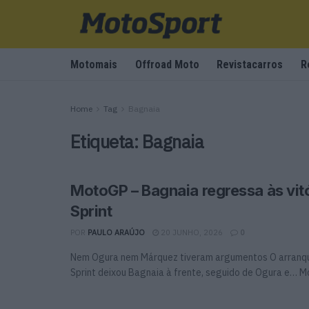
Motomais
Offroad Moto
Revistacarros
R
Home
Tag
Bagnaia
Etiqueta:
Bagnaia
MotoGP – Bagnaia regressa às vit
Sprint
POR
PAULO ARAÚJO
20 JUNHO, 2026
0
Nem Ogura nem Márquez tiveram argumentos O arranqu
Sprint deixou Bagnaia à frente, seguido de Ogura e… More