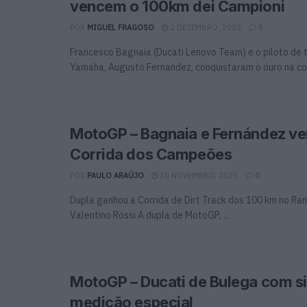
vencem o 100km dei Campioni
POR
MIGUEL FRAGOSO
2 DEZEMBRO, 2025
0
Francesco Bagnaia (Ducati Lenovo Team) e o piloto de t
Yamaha, Augusto Fernandez, conquistaram o ouro na corr
MotoGP – Bagnaia e Fernández v
Corrida dos Campeões
POR
PAULO ARAÚJO
30 NOVEMBRO, 2025
0
Dupla ganhou a Corrida de Dirt Track dos 100 km no Ra
Valentino Rossi A dupla de MotoGP, ...
MotoGP – Ducati de Bulega com s
medição especial