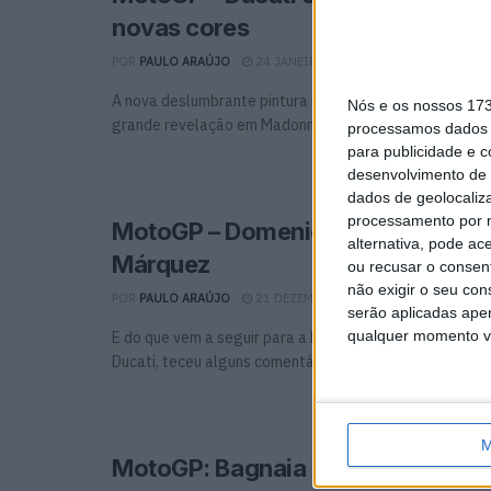
novas cores
POR
PAULO ARAÚJO
24 JANEIRO, 2026
0
A nova deslumbrante pintura da Ducati Lenovo para 202
Nós e os nossos 17
grande revelação em Madonna di Campiglio mostra as ..
processamos dados p
para publicidade e 
desenvolvimento de 
dados de geolocaliza
processamento por n
MotoGP – Domenicali fala de ren
alternativa, pode ac
Márquez
ou recusar o consen
não exigir o seu co
POR
PAULO ARAÚJO
21 DEZEMBRO, 2025
0
serão aplicadas apen
qualquer momento vol
E do que vem a seguir para a Desmosedici Claudio Dome
Ducati, teceu alguns comentários à extraordinária época
M
MotoGP: Bagnaia e Augusto Fern