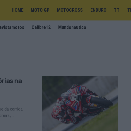
HOME
MOTO GP
MOTOCROSS
ENDURO
TT
T
evistamotos
Calibre12
Mundonautico
órias na
e da corrida
ira, ...