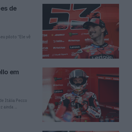
ões de
eu piloto “Ele vê
llo em
de Itália Pecco
 ainda ...