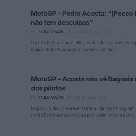
MotoGP – Pedro Acosta: “(Pecco 
não tem desculpas”
POR
PAULO ARAÚJO
14 JUNHO, 2026
0
O piloto KTM referiu as dificuldades de ser batido pelo
equipa Pedro Acosta gerou polémica ao dar ...
MotoGP – Acosta não vê Bagnaia 
dos pilotos
POR
PAULO ARAÚJO
4 JUNHO, 2026
0
Na procura de um representante, ainda não há ninguém
frente Pedro Acosta voltou a pronunciar-se sem papas n