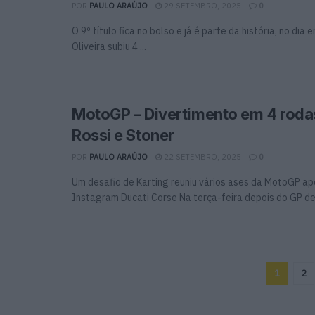
POR
PAULO ARAÚJO
29 SETEMBRO, 2025
0
O 9º título fica no bolso e já é parte da história, no dia
Oliveira subiu 4 ...
MotoGP – Divertimento em 4 roda
Rossi e Stoner
POR
PAULO ARAÚJO
22 SETEMBRO, 2025
0
Um desafio de Karting reuniu vários ases da MotoGP a
Instagram Ducati Corse Na terça-feira depois do GP de 
1
2