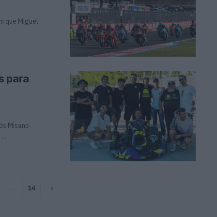
 em que Miguel
s para
pós Misano
...
…
14