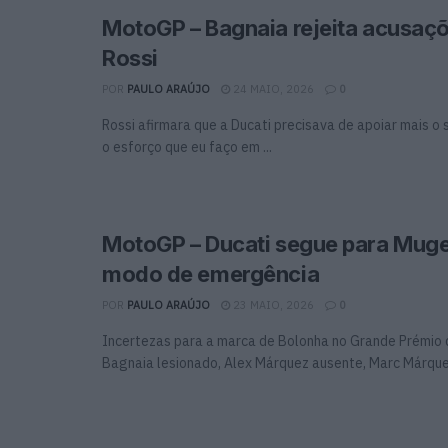
MotoGP – Bagnaia rejeita acusaç
Rossi
POR
PAULO ARAÚJO
24 MAIO, 2026
0
Rossi afirmara que a Ducati precisava de apoiar mais o s
o esforço que eu faço em ...
MotoGP – Ducati segue para Muge
modo de emergência
POR
PAULO ARAÚJO
23 MAIO, 2026
0
Incertezas para a marca de Bolonha no Grande Prémio 
Bagnaia lesionado, Alex Márquez ausente, Marc Márquez