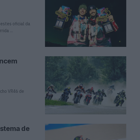
estes oficial da
ida ...
encem
ncho VR46 de
istema de