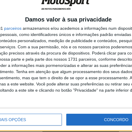
Damos valor à sua privacidade
6 foi revelada! A
31
parceiros
armazenamos e/ou acedemos a informações num dispositi
.
essoais, como identificadores únicos e informações padrão enviadas 
conteúdos personalizados, medição de publicidade e conteúdos, pesqui
serviços.
Com a sua permissão, nós e os nossos parceiros poderemos 
ção precisos através da procura de dispositivos. Poderá clicar para co
ossa parte e pela parte dos nossos 1731 parceiros, conforme descrit
ovar com
eder a informações mais pormenorizadas e alterar as suas preferência
timento.
Tenha em atenção que algum processamento dos seus dados
nsentimento, mas que tem o direito de se opor a esse processamento. A
as a este website. Você pode alterar suas preferências ou retirar seu
tando a este site e clicando no botão "Privacidade" na parte inferior 
nicali, CEO da
 ...
AIS OPÇÕES
CONCORDO
andez