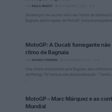
POR
PAULO ARAÚJO
29 NOVEMBRO, 2025
0
Sistema por ora secreto visto nos Testes de Valência 
Bagnaia, piloto regular de MotoGP, testava principalme
MotoGP: A Ducati fumegante não 
ritmo de Bagnaia
POR
RICARDO FERREIRA
28 SETEMBRO, 2025
0
Uma vitória emocionante para Bagnaia, que confirmou 
em Motegi: "Só faltava uma desclassificação..." Tarefa
...
MotoGP – Marc Márquez e as con
Mundial