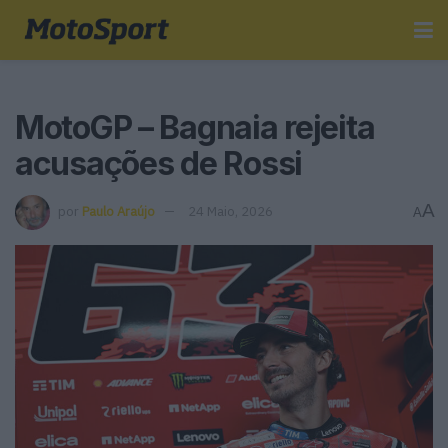
MotoGP – Bagnaia rejeita
acusações de Rossi
A
por
Paulo Araújo
24 Maio, 2026
A