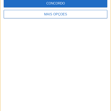
especializando nas modalidades de velocidade, em
CONCORDO
particular MotoGP, SBK e Endurance.
MAIS OPÇÕES
Artigos relacionados
MotoGP: Iker Lecuona ambiciona Top 10 em
Silverstone
POR
MIGUEL FRAGOSO
6 AGOSTO, 2026