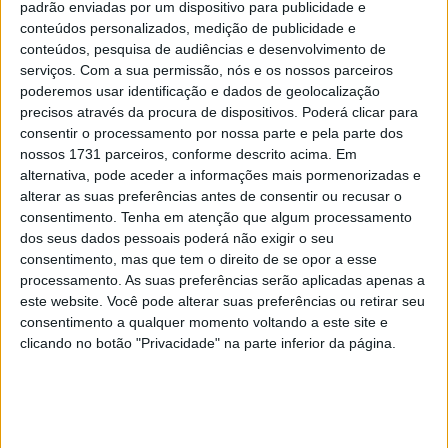
padrão enviadas por um dispositivo para publicidade e
acontecer e está a precipitar-se com as conclusões… vê
conteúdos personalizados, medição de publicidade e
o esforço que eu faço em casa, mas não vê o trabalho de
conteúdos, pesquisa de audiências e desenvolvimento de
bastidores na fábrica da Ducati todos os dias!’
serviços.
Com a sua permissão, nós e os nossos parceiros
poderemos usar identificação e dados de geolocalização
Artigos relacionados
precisos através da procura de dispositivos. Poderá clicar para
consentir o processamento por nossa parte e pela parte dos
nossos 1731 parceiros, conforme descrito acima. Em
MotoGP: Iker Lecuona ambiciona Top 10 em
alternativa, pode aceder a informações mais pormenorizadas e
Silverstone
alterar as suas preferências antes de consentir ou recusar o
6 AGOSTO, 2026
consentimento.
Tenha em atenção que algum processamento
dos seus dados pessoais poderá não exigir o seu
MotoGP: Marco Bezzecchi recebe luz verde
consentimento, mas que tem o direito de se opor a esse
para correr em Silverstone
processamento. As suas preferências serão aplicadas apenas a
6 AGOSTO, 2026
este website. Você pode alterar suas preferências ou retirar seu
consentimento a qualquer momento voltando a este site e
clicando no botão "Privacidade" na parte inferior da página.