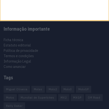
Motocross, Trial
Informação importante
Ficha técnica
Estatuto editorial
Política de privacidade
Termos e condições
Informação Legal
Como anunciar
Tags
Miguel Oliveira
Motas
Moto2
Moto3
MotoGP
Motos
Mundial de Superbikes
MX2
MXGP
Off Road
Rally Dakar