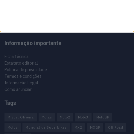
Especialistas em Motos, MotoGP, MXGP, Enduro, SuperBikes,
Motocross, Trial
Informação importante
Ficha técnica
Estatuto editorial
Política de privacidade
Termos e condições
Informação Legal
Como anunciar
Tags
Miguel Oliveira
Motas
Moto2
Moto3
MotoGP
Motos
Mundial de Superbikes
MX2
MXGP
Off Road