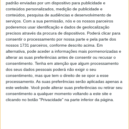
Johann Zarco na Catalunha.
padrão enviadas por um dispositivo para publicidade e
conteúdos personalizados, medição de publicidade e
conteúdos, pesquisa de audiências e desenvolvimento de
serviços.
Com a sua permissão, nós e os nossos parceiros
poderemos usar identificação e dados de geolocalização
precisos através da procura de dispositivos. Poderá clicar para
consentir o processamento por nossa parte e pela parte dos
nossos 1731 parceiros, conforme descrito acima. Em
alternativa, pode aceder a informações mais pormenorizadas e
alterar as suas preferências antes de consentir ou recusar o
consentimento.
Tenha em atenção que algum processamento
dos seus dados pessoais poderá não exigir o seu
consentimento, mas que tem o direito de se opor a esse
processamento. As suas preferências serão aplicadas apenas a
Acosta afastou a ideia sem hesitar. “
Não o vejo como o
este website. Você pode alterar suas preferências ou retirar seu
representante ideal da grelha”,
disse Acosta. Para ele, o
consentimento a qualquer momento voltando a este site e
MotoGP deveria aprender com a estrutura da Fórmula 1.
clicando no botão "Privacidade" na parte inferior da página.
Mas realçou que os pilotos precisam de fazer mais do
que apenas aparecer como parte do espetáculo.
“Um
verdadeiro representante precisa de compreender
completamente e reagir a tudo o que acontece no