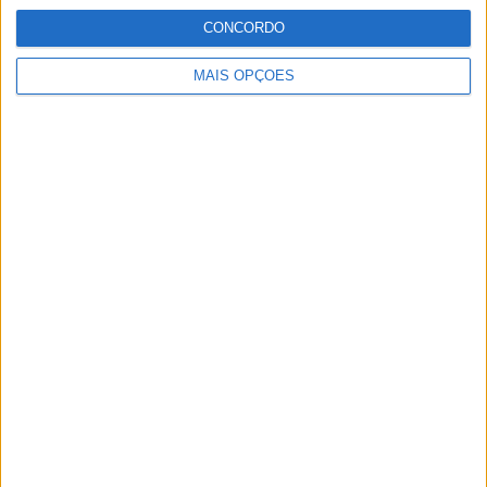
particular MotoGP, SBK e Endurance.
CONCORDO
MAIS OPÇÕES
Artigos relacionados
MotoGP: Bagnaia acredita numa segunda
metade da época mais equilibrada
POR
MIGUEL FRAGOSO
5 AGOSTO, 2026