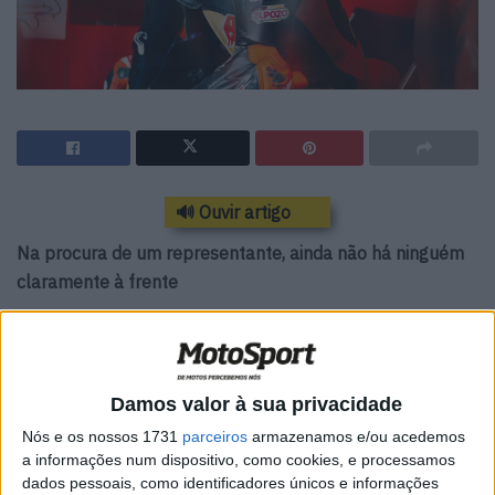
🔊 Ouvir artigo
Na procura de um representante, ainda não há ninguém
claramente à frente
Pedro Acosta voltou a pronunciar-se sem papas na
língua. Desta vez, não se trata de regras, mas sim de
quem deve ser a voz dos pilotos. O nome de Francesco
Damos valor à sua privacidade
Bagnaia foi considerado como possível líder de uma
Nós e os nossos 1731
parceiros
armazenamos e/ou acedemos
muito-falada associação de pilotos de MotoGP após os
a informações num dispositivo, como cookies, e processamos
terríveis incidentes que envolveram Alex Márquez e
dados pessoais, como identificadores únicos e informações