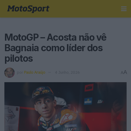
MotoGP – Acosta não vê
Bagnaia como líder dos
pilotos
A
por
Paulo Araújo
4 Junho, 2026
A