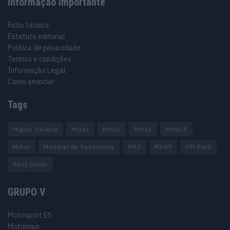
Informação importante
Ficha técnica
Estatuto editorial
Política de privacidade
Termos e condições
Informação Legal
Como anunciar
Tags
Miguel Oliveira
Motas
Moto2
Moto3
MotoGP
Motos
Mundial de Superbikes
MX2
MXGP
Off Road
Rally Dakar
GRUPO V
Motosport ES
Motomais