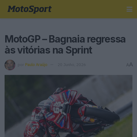
MotoGP – Bagnaia regressa
às vitórias na Sprint
A
por
Paulo Araújo
20 Junho, 2026
A