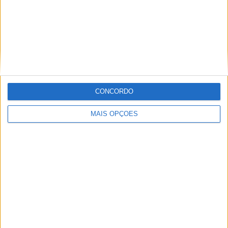
MotoGP
Yamaha
CONCORDO
Paulo Araújo
MAIS OPÇÕES
Com uma experiência de várias décadas no âmbito do
motociclismo, viajou pelo mundo cobrindo eventos nas
duas rodas. Já foi piloto de velocidade, team manager,
instrutor, jornalista e comentador de rádio e televisão,
especializando nas modalidades de velocidade, em
particular MotoGP, SBK e Endurance.
Artigos relacionados