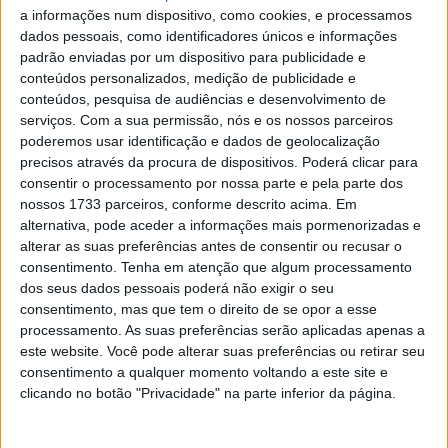
da corrida: Ogura colou-se a Bagnaia, Márquez passou a
a informações num dispositivo, como cookies, e processamos
terceiro, DiGiannantonio perdeu mais distância e pouco
dados pessoais, como identificadores únicos e informações
mudaria a partir daí, além das quedas de Acosta e Marini
padrão enviadas por um dispositivo para publicidade e
conteúdos personalizados, medição de publicidade e
a 3 voltas do final, com o japonês da Aprilia Trackhouse
conteúdos, pesquisa de audiências e desenvolvimento de
sauduichado entre as Ducati LeNovo de Bagnaia e
serviços.
Com a sua permissão, nós e os nossos parceiros
Márquez.
poderemos usar identificação e dados de geolocalização
precisos através da procura de dispositivos. Poderá clicar para
consentir o processamento por nossa parte e pela parte dos
nossos 1733 parceiros, conforme descrito acima. Em
alternativa, pode aceder a informações mais pormenorizadas e
alterar as suas preferências antes de consentir ou recusar o
consentimento.
Tenha em atenção que algum processamento
dos seus dados pessoais poderá não exigir o seu
consentimento, mas que tem o direito de se opor a esse
processamento. As suas preferências serão aplicadas apenas a
este website. Você pode alterar suas preferências ou retirar seu
consentimento a qualquer momento voltando a este site e
clicando no botão "Privacidade" na parte inferior da página.
Uma volta depois, foi a vez de Bezzecchi cair, encurtando