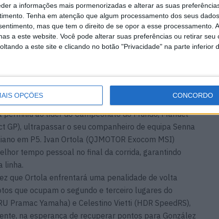
eder a informações mais pormenorizadas e alterar as suas preferência
timento.
Tenha em atenção que algum processamento dos seus dados
a
MotoGP: Marco Bezzecchi
nsentimento, mas que tem o direito de se opor a esse processamento. A
recebe luz verde para correr
as a este website. Você pode alterar suas preferências ou retirar seu
em Silverstone
tando a este site e clicando no botão "Privacidade" na parte inferior 
6 AGOSTO, 2026
AIS OPÇÕES
CONCORDO
ida permitiu ao líder do Campeonato do Mundo, Manuel
ct GP), ultrapassar o seu companheiro de equipa Senna
raliano em P5. Ivan Ortola (QJMOTOR Exocom MSI)
hor tempo pessoal no final da corrida, garantindo
 linha.
ez que Ortola enfrentará uma penalidade de volta
otos que ocupam o segundo e terceiro lugares do
U Pramac Yamaha) e Celestino Vietti (HDR SpeedRS),
mente, na esperança de recuperar pontos para González