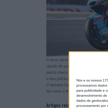
O novo recorde de regresso de Alo
rápido do que o segundo classificad
piloto checo a garantir a sua segun
o seu público.
Nós e os nossos 17
O terceiro lugar na grelha foi par
processamos dados p
para publicidade e 
tal como o #80, o #96 saiu ileso 
desenvolvimento de 
dados de geolocaliza
Artigos relacionados
processamento por n