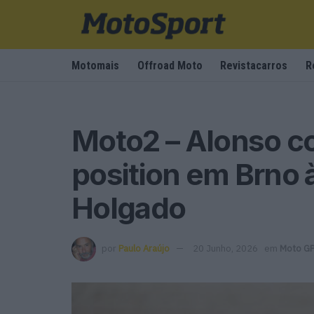
Motomais
Offroad Moto
Revistacarros
R
Moto2 – Alonso c
position em Brno à
Holgado
por
Paulo Araújo
20 Junho, 2026
em
Moto G