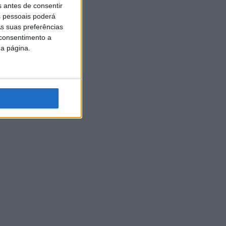
s antes de consentir
 pessoais poderá
s suas preferências
 consentimento a
da página.