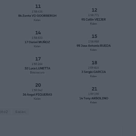
oto2
Salac