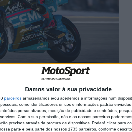
nso em Brno para Moto2, com 1:57.718, foi 0,205s mais
o, Filip Salač (12, OnlyFans American Racing), com o
da primeira linha consecutiva do ano, desta vez perante
Damos valor à sua privacidade
33
parceiros
armazenamos e/ou acedemos a informações num dispositi
a o companheiro de equipa de Alonso, Daniel Holgado, e
essoais, como identificadores únicos e informações padrão enviadas 
conteúdos personalizados, medição de publicidade e conteúdos, pesqui
em termos de posição após uma queda na Q2.
serviços.
Com a sua permissão, nós e os nossos parceiros poderemos 
ção precisos através da procura de dispositivos. Poderá clicar para co
ossa parte e pela parte dos nossos 1733 parceiros, conforme descrit