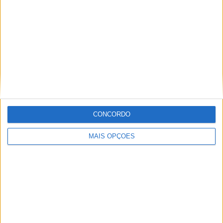
Artigos relacionados
MotoGP: Brad Binder quebra o silêncio
sobre o futuro ‘Em algumas semanas
CONCORDO
saberemos mais’
POR
MIGUEL FRAGOSO
6 AGOSTO, 2026
MAIS OPÇÕES