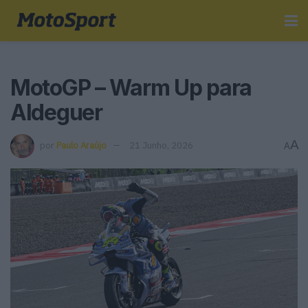
MotoGP – Warm Up para
Aldeguer
A
por
Paulo Araújo
21 Junho, 2026
A