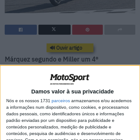
🔊 Ouvir artigo
Márquez segundo e Miller um 4º
surpreendente
Breves minutos em pista que os pilotos usam só para ver
se está tudo bem nas condições do dia da corrida, e que
Damos valor à sua privacidade
no caso da pista de Brno para o Grande prémio da
Nós e os nossos 1731
parceiros
armazenamos e/ou acedemos
Chéquia tiveram como mais rápidos em sucessão Raul
a informações num dispositivo, como cookies, e processamos
Fernández, Fabio DiGiannantonio, e depois Marc Márquez
dados pessoais, como identificadores únicos e informações
padrão enviadas por um dispositivo para publicidade e
na maioria da sessão, notando-se ainda a boa prestação
conteúdos personalizados, medição de publicidade e
de Jack Miller a chegar a 4º com a Yamaha da Pramac…
conteúdos, pesquisa de audiências e desenvolvimento de
finalmente, a um minuto do final, apareceu no topo da