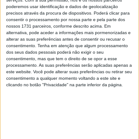
serviços.
Com a sua permissão, nós e os nossos parceiros
tabela Fermín Aldeguer, cuja volta de 1:52.848 na Ducati
poderemos usar identificação e dados de geolocalização
precisos através da procura de dispositivos. Poderá clicar para
Gresini ficaria como a mais rápida…
consentir o processamento por nossa parte e pela parte dos
nossos 1731 parceiros, conforme descrito acima. Em
alternativa, pode aceder a informações mais pormenorizadas e
alterar as suas preferências antes de consentir ou recusar o
consentimento.
Tenha em atenção que algum processamento
dos seus dados pessoais poderá não exigir o seu
consentimento, mas que tem o direito de se opor a esse
processamento. As suas preferências serão aplicadas apenas a
este website. Você pode alterar suas preferências ou retirar seu
consentimento a qualquer momento voltando a este site e
clicando no botão "Privacidade" na parte inferior da página.