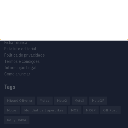
Informação importante
Ficha técnica
Estatuto editorial
Política de privacidade
Termos e condições
Informação Legal
Como anunciar
Tags
Miguel Oliveira
Motas
Moto2
Moto3
MotoGP
Motos
Mundial de Superbikes
MX2
MXGP
Off Road
Rally Dakar