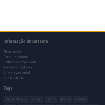
Especialistas em Motos, MotoGP, MXGP, Enduro, SuperBikes,
Motocross, Trial
Informação importante
Ficha técnica
Estatuto editorial
Política de privacidade
Termos e condições
Informação Legal
Como anunciar
Tags
Miguel Oliveira
Motas
Moto2
Moto3
MotoGP