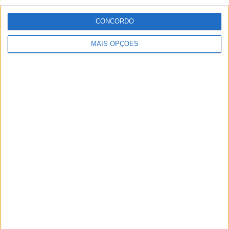
instrutor, jornalista e comentador de rádio e televisão,
especializando nas modalidades de velocidade, em
CONCORDO
particular MotoGP, SBK e Endurance.
MAIS OPÇÕES
Artigos relacionados
MotoGP: Jorge Martín não dá hipóteses e
vence Sprint marcada pelo domínio da
Aprilia
POR
MIGUEL FRAGOSO
8 AGOSTO, 2026