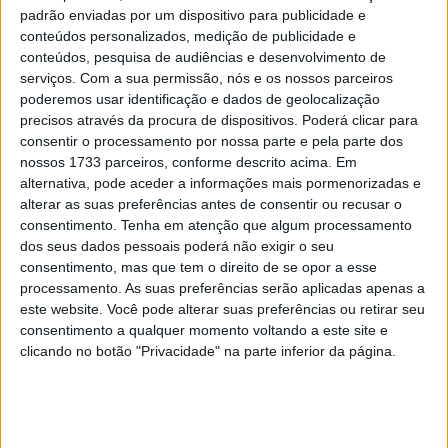
padrão enviadas por um dispositivo para publicidade e
na frente, o piloto a fazer a volta rápida tentando colar-
conteúdos personalizados, medição de publicidade e
se aos da frente quando lá atrás Joel Esteban caía.
conteúdos, pesquisa de audiências e desenvolvimento de
Nas voltas seguintes, o grupo dos seis da frente trocava
serviços.
Com a sua permissão, nós e os nossos parceiros
de posições, com Almansa a chegar ao comando e Veda
poderemos usar identificação e dados de geolocalização
precisos através da procura de dispositivos. Poderá clicar para
Pratama a ascender a 3º.
consentir o processamento por nossa parte e pela parte dos
nossos 1733 parceiros, conforme descrito acima. Em
alternativa, pode aceder a informações mais pormenorizadas e
alterar as suas preferências antes de consentir ou recusar o
consentimento.
Tenha em atenção que algum processamento
dos seus dados pessoais poderá não exigir o seu
consentimento, mas que tem o direito de se opor a esse
processamento. As suas preferências serão aplicadas apenas a
este website. Você pode alterar suas preferências ou retirar seu
consentimento a qualquer momento voltando a este site e
clicando no botão "Privacidade" na parte inferior da página.
Os esforços de O’Gorman para se juntar ao grupo da