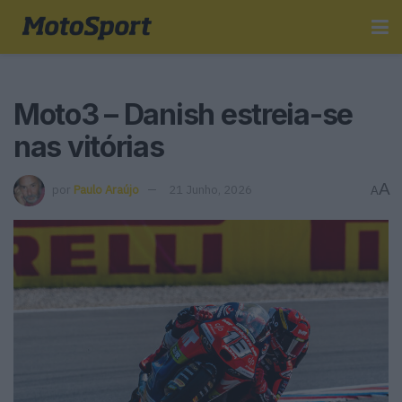
Moto3 – Danish estreia-se
nas vitórias
A
por
Paulo Araújo
21 Junho, 2026
A