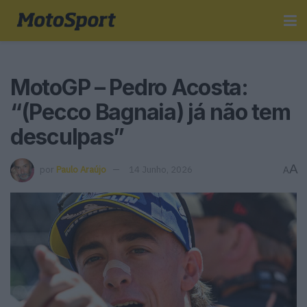
MotoGP – Pedro Acosta:
“(Pecco Bagnaia) já não tem
desculpas”
A
por
Paulo Araújo
14 Junho, 2026
A