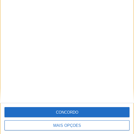
Paulo Araújo
Com uma experiência de várias décadas no âmbito do
motociclismo, viajou pelo mundo cobrindo eventos nas
duas rodas. Já foi piloto de velocidade, team manager,
instrutor, jornalista e comentador de rádio e televisão,
especializando nas modalidades de velocidade, em
particular MotoGP, SBK e Endurance.
Artigos relacionados
CONCORDO
MAIS OPÇÕES