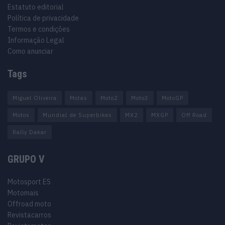
Estatuto editorial
Política de privacidade
Termos e condições
Informação Legal
Como anunciar
Tags
Miguel Oliveira
Motas
Moto2
Moto3
MotoGP
Motos
Mundial de Superbikes
MX2
MXGP
Off Road
Rally Dakar
GRUPO V
Motosport ES
Motomais
Offroad moto
Revistacarros