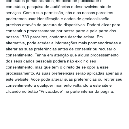
conteúdos personalizados, medição de publicidade e
conteúdos, pesquisa de audiências e desenvolvimento de
serviços.
Com a sua permissão, nós e os nossos parceiros
poderemos usar identificação e dados de geolocalização
precisos através da procura de dispositivos. Poderá clicar para
consentir o processamento por nossa parte e pela parte dos
nossos 1733 parceiros, conforme descrito acima. Em
Pedro Acosta gerou polémica ao dar uma opinião
alternativa, pode aceder a informações mais pormenorizadas e
bastante direta sobre as dificuldades de Francesco
alterar as suas preferências antes de consentir ou recusar o
consentimento.
Tenha em atenção que algum processamento
Bagnaia em competir com Marc Márquez lado a lado na
dos seus dados pessoais poderá não exigir o seu
mesa equipa. Em declarações no podcast Gypsy Tales, o
consentimento, mas que tem o direito de se opor a esse
piloto da KTM disse que quando dois pilotos estão na
processamento. As suas preferências serão aplicadas apenas a
mesma garagem e a conduzir a mesma moto, há muito
este website. Você pode alterar suas preferências ou retirar seu
consentimento a qualquer momento voltando a este site e
pouco espaço para desculpas.
clicando no botão "Privacidade" na parte inferior da página.
“(Pecco Bagnaia) já não tem desculpas.”
“Quando se está na mesma garagem, com a mesma
moto, é muito difícil justificar (diferenças em
desempenho).”
Os comentários de Acosta chamaram imediatamente a