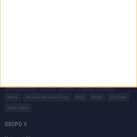
Informação importante
Ficha técnica
Estatuto editorial
Política de privacidade
Termos e condições
Informação Legal
Como anunciar
Tags
Miguel Oliveira
Motas
Moto2
Moto3
MotoGP
Motos
Mundial de Superbikes
MX2
MXGP
Off Road
Rally Dakar
GRUPO V