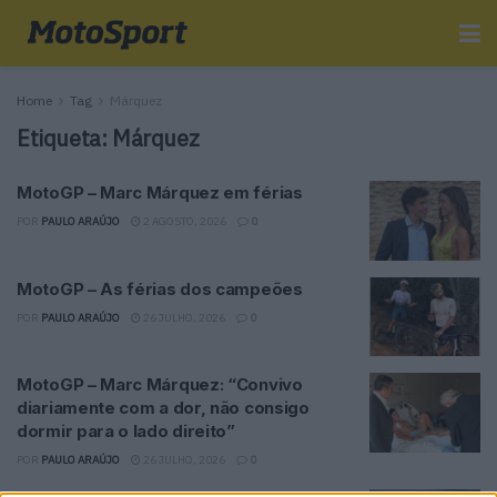
Home
Tag
Márquez
Etiqueta:
Márquez
MotoGP – Marc Márquez em férias
POR
PAULO ARAÚJO
2 AGOSTO, 2026
0
MotoGP – As férias dos campeões
POR
PAULO ARAÚJO
26 JULHO, 2026
0
MotoGP – Marc Márquez: “Convivo
diariamente com a dor, não consigo
dormir para o lado direito”
POR
PAULO ARAÚJO
26 JULHO, 2026
0