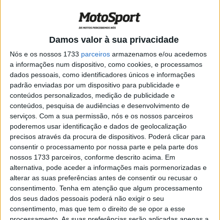
MotoGP – Márquez, o magnífico
POR
PAULO ARAÚJO
19 JULHO, 2026
0
Damos valor à sua privacidade
MotoGP – Márquez pouco à vontade em
Assen
Nós e os nossos 1733
parceiros
armazenamos e/ou acedemos
a informações num dispositivo, como cookies, e processamos
POR
PAULO ARAÚJO
27 JUNHO, 2026
0
dados pessoais, como identificadores únicos e informações
padrão enviadas por um dispositivo para publicidade e
Márquez é finalmente sincero: “Não
conteúdos personalizados, medição de publicidade e
posso mentir agora, estou na luta!”
conteúdos, pesquisa de audiências e desenvolvimento de
POR
PAULO ARAÚJO
22 JUNHO, 2026
0
serviços.
Com a sua permissão, nós e os nossos parceiros
poderemos usar identificação e dados de geolocalização
MotoGP – Márquez tira o doce a Bagnaia
precisos através da procura de dispositivos. Poderá clicar para
em Brno
consentir o processamento por nossa parte e pela parte dos
POR
PAULO ARAÚJO
21 JUNHO, 2026
0
nossos 1733 parceiros, conforme descrito acima. Em
alternativa, pode aceder a informações mais pormenorizadas e
MotoGP – Os mais bem pagos da MotoGP
alterar as suas preferências antes de consentir ou recusar o
em 2026
consentimento.
Tenha em atenção que algum processamento
POR
PAULO ARAÚJO
19 JUNHO, 2026
0
dos seus dados pessoais poderá não exigir o seu
consentimento, mas que tem o direito de se opor a esse
MotoGP – Bezzecchi com fome de
processamento. As suas preferências serão aplicadas apenas a