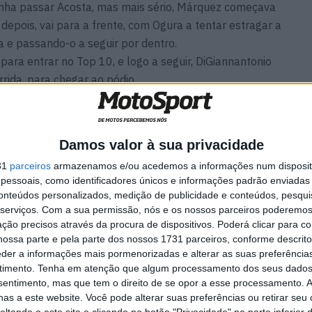
vinha passar Acosta, mas mais sério, Márquez começava
 depois, vai para a frente, com Ogura a tentar estragar a
a e passando-o a seguir por dentro.
para entrar no Top 10, e logo a seguir, DiGiannantonio
rida, para chegar ao pódio.
nde Prémio para Marc Márquez, com a KTM de Acosta a
rak Razgatlıoğlu.
Damos valor à sua privacidade
31
parceiros
armazenamos e/ou acedemos a informações num dispositi
essoais, como identificadores únicos e informações padrão enviadas 
a
MotoGP: Marco Bezzecchi
conteúdos personalizados, medição de publicidade e conteúdos, pesqui
recebe luz verde para correr
serviços.
Com a sua permissão, nós e os nossos parceiros poderemos 
em Silverstone
ção precisos através da procura de dispositivos. Poderá clicar para co
6 AGOSTO, 2026
ossa parte e pela parte dos nossos 1731 parceiros, conforme descrit
eder a informações mais pormenorizadas e alterar as suas preferência
timento.
Tenha em atenção que algum processamento dos seus dados
nsentimento, mas que tem o direito de se opor a esse processamento. A
as a este website. Você pode alterar suas preferências ou retirar seu