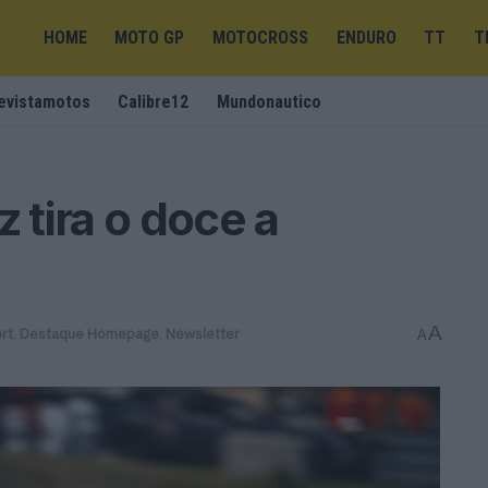
HOME
MOTO GP
MOTOCROSS
ENDURO
TT
T
evistamotos
Calibre12
Mundonautico
tira o doce a
A
rt
,
Destaque Homepage
,
Newsletter
A