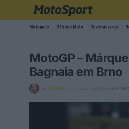
Motomais
Offroad Moto
Revistacarros
R
MotoGP – Márquez 
Bagnaia em Brno
por
Paulo Araújo
21 Junho, 2026
em
Autospo