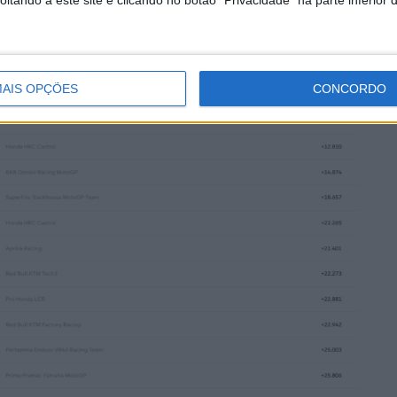
tando a este site e clicando no botão "Privacidade" na parte inferior 
AIS OPÇÕES
CONCORDO