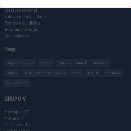
Ficha técnica
Estatuto editorial
Política de privacidade
Termos e condições
Informação Legal
Como anunciar
Tags
Miguel Oliveira
Motas
Moto2
Moto3
MotoGP
Motos
Mundial de Superbikes
MX2
MXGP
Off Road
Rally Dakar
GRUPO V
Motosport ES
Motomais
Offroad moto