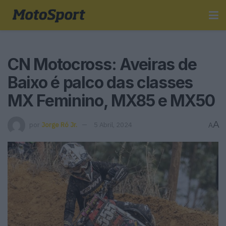
CN Motocross: Aveiras de
Baixo é palco das classes
MX Feminino, MX85 e MX50
A
por
Jorge Ró Jr.
5 Abril, 2024
A