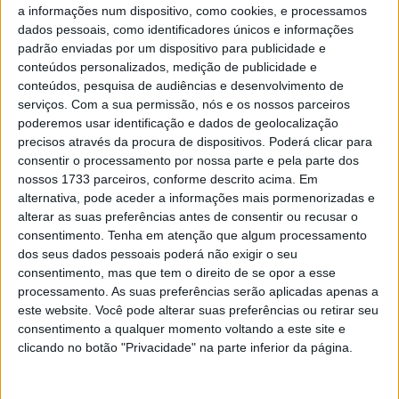
a informações num dispositivo, como cookies, e processamos
CN Motocross: Aveiras de Baixo é palco
dados pessoais, como identificadores únicos e informações
das classes MX Feminino, MX85 e MX50
padrão enviadas por um dispositivo para publicidade e
POR
JORGE RÓ JR.
5 ABRIL, 2024
0
conteúdos personalizados, medição de publicidade e
conteúdos, pesquisa de audiências e desenvolvimento de
Motocross Espanha, Malpartida de
serviços.
Com a sua permissão, nós e os nossos parceiros
Cáceres: Outeiro, Lobo e Cardoso no
poderemos usar identificação e dados de geolocalização
Top 10
precisos através da procura de dispositivos. Poderá clicar para
POR
JORGE RÓ JR.
18 MARÇO, 2024
0
consentir o processamento por nossa parte e pela parte dos
nossos 1733 parceiros, conforme descrito acima. Em
Motocross Espanha: Nove portugueses
alternativa, pode aceder a informações mais pormenorizadas e
em Malpartida de Cáceres este fim-de-
alterar as suas preferências antes de consentir ou recusar o
semana
consentimento.
Tenha em atenção que algum processamento
POR
JORGE RÓ JR.
16 MARÇO, 2024
0
dos seus dados pessoais poderá não exigir o seu
consentimento, mas que tem o direito de se opor a esse
processamento. As suas preferências serão aplicadas apenas a
Tendências
Comentários
Novidades
este website. Você pode alterar suas preferências ou retirar seu
consentimento a qualquer momento voltando a este site e
clicando no botão "Privacidade" na parte inferior da página.
MotoGP- Reviravolta com Oliveira na Honda
8 SETEMBRO, 2025