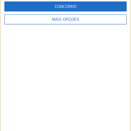
Especialistas em Motos, MotoGP, MXGP, Enduro, SuperBikes,
Motocross, Trial
CONCORDO
MAIS OPÇÕES
Informação importante
Ficha técnica
Estatuto editorial
Política de privacidade
Termos e condições
Informação Legal
Como anunciar
Tags
Miguel Oliveira
Motas
Moto2
Moto3
MotoGP
Motos
Mundial de Superbikes
MX2
MXGP
Off Road